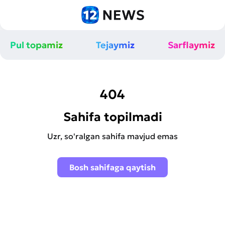
Pul topamiz
Tejaymiz
Sarflaymiz
404
Sahifa topilmadi
Uzr, so'ralgan sahifa mavjud emas
Bosh sahifaga qaytish