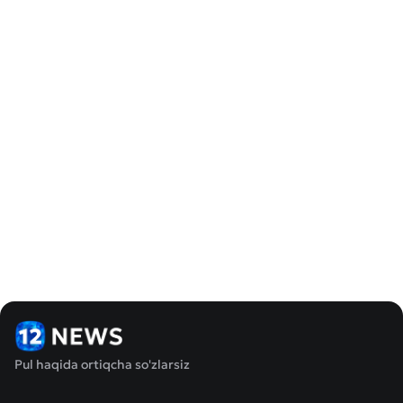
Pul haqida ortiqcha so'zlarsiz