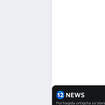
Pul haqida ortiqcha so'zlars