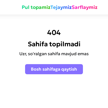
Pul topamiz
Tejaymiz
Sarflaymiz
404
Sahifa topilmadi
Uzr, so'ralgan sahifa mavjud emas
Bosh sahifaga qaytish