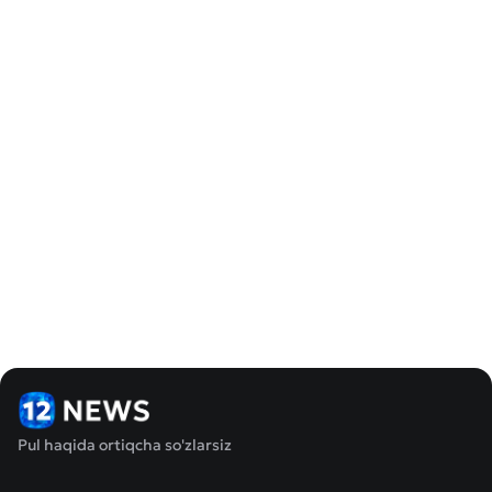
Pul haqida ortiqcha so'zlarsiz