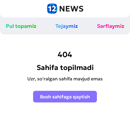
Pul topamiz
Tejaymiz
Sarflaymiz
404
Sahifa topilmadi
Uzr, so'ralgan sahifa mavjud emas
Bosh sahifaga qaytish