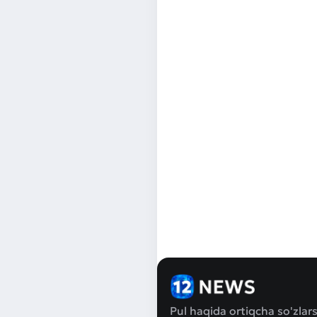
Pul haqida ortiqcha so'zlars