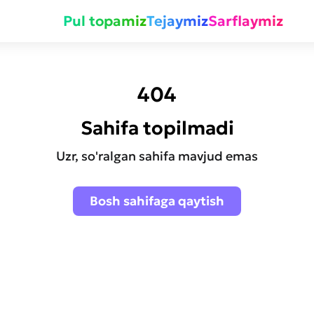
Pul topamiz
Tejaymiz
Sarflaymiz
404
Sahifa topilmadi
Uzr, so'ralgan sahifa mavjud emas
Bosh sahifaga qaytish