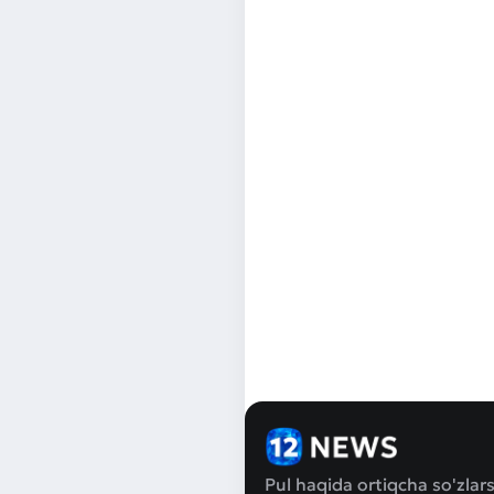
Pul haqida ortiqcha so'zlars