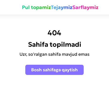
Pul topamiz
Tejaymiz
Sarflaymiz
404
Sahifa topilmadi
Uzr, so'ralgan sahifa mavjud emas
Bosh sahifaga qaytish