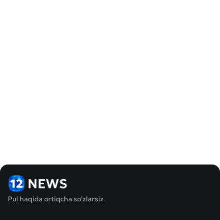
Pul haqida ortiqcha so'zlarsiz