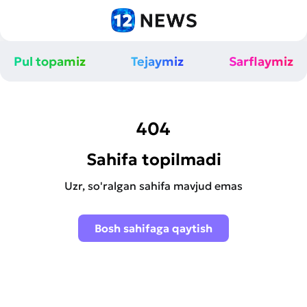
Pul topamiz
Tejaymiz
Sarflaymiz
404
Sahifa topilmadi
Uzr, so'ralgan sahifa mavjud emas
Bosh sahifaga qaytish