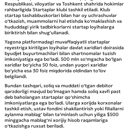
Respublikasi, viloyatlar va Toshkent shahrida hokimlar
rahbarligida Startaplar klubi tashkil etiladi. Klub
startap tashabbuskorlari bilan har oy uchrashuvlar
o‘tkazish, muammolarni hal etishda ko‘maklashish va
hududdagi yirik tadbirkorlarni startap loyihalarga
biriktirish bilan shug‘ullanadi.
Yagona platformadagi muvaffaqiyatli startaplar
reyestriga kiritilgan loyihalar davlat xaridlari doirasida
byudjet buyurtmachilari bilan shartnomalar tuzish
imkoniyatiga ega bo‘ladi. 500 mln so‘mgacha bo‘lgan
xaridlar bo‘yicha 50 foiz, undan yuqori xaridlar
bo‘yicha esa 30 foiz miqdorida oldindan to‘lov
belgilandi.
Bundan tashqari, soliq va muddati o‘tgan debitor
qarzdorligi mavjud bo‘lmagan hamda soliq xavfi past
deb baholangan startaplar qo‘shimcha
imkoniyatlarga ega bo‘ladi. Ularga xorijda korxonalar
tashkil etish, ustav fondini shakllantirish yoki filiallarni
aylanma mablag‘ bilan ta’minlash uchun yiliga $500
minggacha mablag‘ni xorijiy hisob raqamlariga
o‘tkazishga ruxsat beriladi.