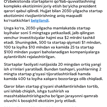
O‘zbekistonda startaplarni qo‘llab-quvvatlashning
kompleks ekotizimini joriy etish bo‘yicha prezident
qarori qabul qilindi. Hujjat bilan 2030-yilgacha startap
ekotizimini rivojlantirishning aniq maqsadli
ko‘rsatkichlari
belgilandi
.
Unga ko‘ra, 2030-yilgacha mamlakatda startap
loyihalar soni 5 mingtaga yetkaziladi, jalb qilingan
venchur investitsiyalar hajmi esa $2 mlrdni tashkil
etadi. Shuningdek, 500 ta startap qiymati $1 mlndan,
100 ta loyiha $10 mlndan va kamida 25 ta startap
$100 mlndan yuqori baholanadigan kompaniyalarga
aylantirilishi rejalashtirilgan.
Startaplar faoliyati natijasida 20 mingdan ortiq yangi
ish o‘rinlari yaratiladi. Bundan tashqari, yoshlarning 2
mingta startap g‘oyasi tijoratlashtiriladi hamda
kamida 400 ta loyiha xalqaro bozorlarga olib chiqiladi.
Qaror bilan startap g‘oyani shakllantirishdan tortib,
uni ishlab chiqish, ishga tushirish va
masshtablashtirishgacha bo‘lgan jarayonni qamrab
oluvchi 4 bosqichli ekotizim joriy etiladi.