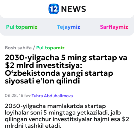
Pul topamiz
Tejaymiz
Sarflaymiz
Bosh sahifa
/
Pul topamiz
2030-yilgacha 5 ming startap va
$2 mlrd investitsiya:
O‘zbekistonda yangi startap
siyosati e’lon qilindi
·
06:28, 16 fev
Zuhra Abduhalimova
2030-yilgacha mamlakatda startap
loyihalar soni 5 mingtaga yetkaziladi, jalb
qilingan venchur investitsiyalar hajmi esa $2
mlrdni tashkil etadi.