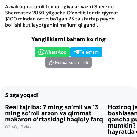
Avvalroq raqamli texnologiyalar vaziri Sherzod
Shermatov 2030-yilgacha O‘zbekistonda qiymati
$100 mlndan ortiq bo‘lgan 25 ta startap paydo
bo‘lishi kutilayotganini ma’lum qilgandi.
Yangiliklarni baham ko'ring
WhatsApp
Telegram
Nusxa ko'chirish
Sizga yoqadi
Real tajriba: 7 ming so’mli va 13
Hoziroq j
ming so’mli arzon va qimmat
boshlasan
makaron o‘rtasidagi haqiqiy farq
qancha pu
mumkin? H
02:48, 12 dek
·
hayratda 