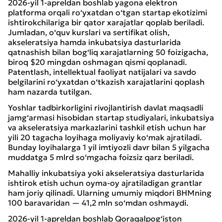
2026-yil 1-apreldan boshlab yagona elektron
platforma orqali ro‘yxatdan o‘tgan startap ekotizimi
ishtirokchilariga bir qator xarajatlar qoplab beriladi.
Jumladan, o‘quv kurslari va sertifikat olish,
akseleratsiya hamda inkubatsiya dasturlarida
qatnashish bilan bog‘liq xarajatlarning 50 foizigacha,
biroq $20 mingdan oshmagan qismi qoplanadi.
Patentlash, intellektual faoliyat natijalari va savdo
belgilarini ro‘yxatdan o‘tkazish xarajatlarini qoplash
ham nazarda tutilgan.
Yoshlar tadbirkorligini rivojlantirish davlat maqsadli
jamg‘armasi hisobidan startap studiyalari, inkubatsiya
va akseleratsiya markazlarini tashkil etish uchun har
yili 20 tagacha loyihaga moliyaviy ko‘mak ajratiladi.
Bunday loyihalarga 1 yil imtiyozli davr bilan 5 yilgacha
muddatga 5 mlrd so‘mgacha foizsiz qarz beriladi.
Mahalliy inkubatsiya yoki akseleratsiya dasturlarida
ishtirok etish uchun oyma-oy ajratiladigan grantlar
ham joriy qilinadi. Ularning umumiy miqdori BHMning
100 baravaridan — 41,2 mln so‘mdan oshmaydi.
2026-yil 1-apreldan boshlab Qoraqalpog‘iston