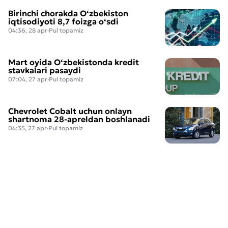
Birinchi chorakda O‘zbekiston
iqtisodiyoti 8,7 foizga o‘sdi
04:36, 28 apr
·
Pul topamiz
Mart oyida O‘zbekistonda kredit
stavkalari pasaydi
07:04, 27 apr
·
Pul topamiz
Chevrolet Cobalt uchun onlayn
shartnoma 28-apreldan boshlanadi
04:35, 27 apr
·
Pul topamiz