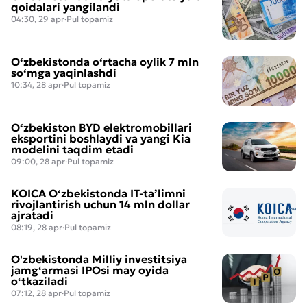
qoidalari yangilandi
04:30, 29 apr
·
Pul topamiz
O‘zbekistonda o‘rtacha oylik 7 mln
so‘mga yaqinlashdi
10:34, 28 apr
·
Pul topamiz
O‘zbekiston BYD elektromobillari
eksportini boshlaydi va yangi Kia
modelini taqdim etadi
09:00, 28 apr
·
Pul topamiz
KOICA O‘zbekistonda IT-ta’limni
rivojlantirish uchun 14 mln dollar
ajratadi
08:19, 28 apr
·
Pul topamiz
O'zbekistonda Milliy investitsiya
jamg‘armasi IPOsi may oyida
o‘tkaziladi
07:12, 28 apr
·
Pul topamiz