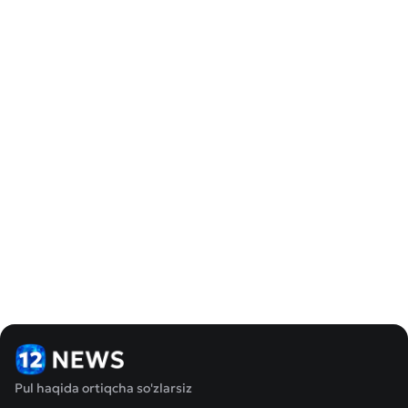
Pul haqida ortiqcha so'zlarsiz