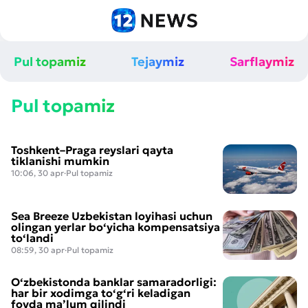
Pul topamiz
Tejaymiz
Sarflaymiz
Boquvchisini yo‘qotganlik
pensiyasi nima? — Sodda qilib
tushuntiramiz
Pul topamiz
Toshkent–Praga reyslari qayta
tiklanishi mumkin
10:06, 30 apr
·
Pul topamiz
Sea Breeze Uzbekistan loyihasi uchun
olingan yerlar bo‘yicha kompensatsiya
to‘landi
08:59, 30 apr
·
Pul topamiz
O‘zbekistonda banklar samaradorligi:
har bir xodimga to‘g‘ri keladigan
foyda ma’lum qilindi