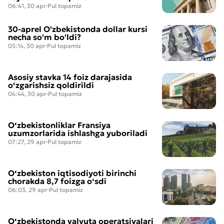
06:41, 30 apr
·
Pul topamiz
30-aprel O'zbekistonda dollar kursi
necha so'm bo'ldi?
05:14, 30 apr
·
Pul topamiz
Asosiy stavka 14 foiz darajasida
o‘zgarishsiz qoldirildi
04:44, 30 apr
·
Pul topamiz
O‘zbekistonliklar Fransiya
uzumzorlarida ishlashga yuboriladi
07:27, 29 apr
·
Pul topamiz
O‘zbekiston iqtisodiyoti birinchi
chorakda 8,7 foizga o‘sdi
06:03, 29 apr
·
Pul topamiz
O‘zbekistonda valyuta operatsiyalari