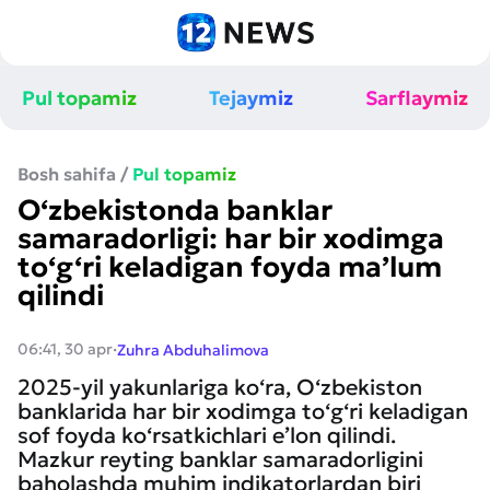
Pul topamiz
Tejaymiz
Sarflaymiz
Bosh sahifa
/
Pul topamiz
O‘zbekistonda banklar
samaradorligi: har bir xodimga
to‘g‘ri keladigan foyda ma’lum
qilindi
·
06:41, 30 apr
Zuhra Abduhalimova
2025-yil yakunlariga ko‘ra, O‘zbekiston
banklarida har bir xodimga to‘g‘ri keladigan
sof foyda ko‘rsatkichlari e’lon qilindi.
Mazkur reyting banklar samaradorligini
baholashda muhim indikatorlardan biri