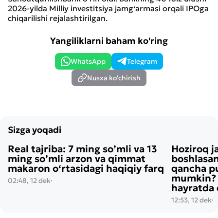
2026-yilda Milliy investitsiya jamg‘armasi orqali IPOga
chiqarilishi rejalashtirilgan.
Yangiliklarni baham ko'ring
WhatsApp
Telegram
Nusxa ko'chirish
Sizga yoqadi
Real tajriba: 7 ming so’mli va 13
Hoziroq j
ming so’mli arzon va qimmat
boshlasan
makaron o‘rtasidagi haqiqiy farq
qancha pu
mumkin? H
02:48, 12 dek
·
hayratda 
12:53, 12 dek
·