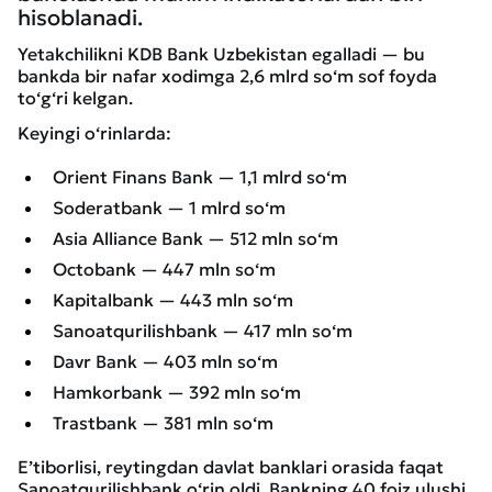
hisoblanadi.
Yetakchilikni KDB Bank Uzbekistan egalladi — bu
bankda bir nafar xodimga 2,6 mlrd so‘m sof foyda
to‘g‘ri kelgan.
Keyingi o‘rinlarda:
Orient Finans Bank — 1,1 mlrd so‘m
Soderatbank — 1 mlrd so‘m
Asia Alliance Bank — 512 mln so‘m
Octobank — 447 mln so‘m
Kapitalbank — 443 mln so‘m
Sanoatqurilishbank — 417 mln so‘m
Davr Bank — 403 mln so‘m
Hamkorbank — 392 mln so‘m
Trastbank — 381 mln so‘m
E’tiborlisi, reytingdan davlat banklari orasida faqat
Sanoatqurilishbank o‘rin oldi. Bankning 40 foiz ulushi