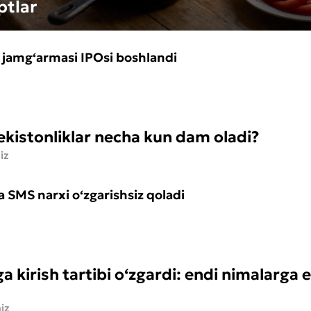
ptlar
ya jamg‘armasi IPOsi boshlandi
kistonliklar necha kun dam oladi?
iz
 SMS narxi o‘zgarishsiz qoladi
ga kirish tartibi o‘zgardi: endi nimalarga 
iz