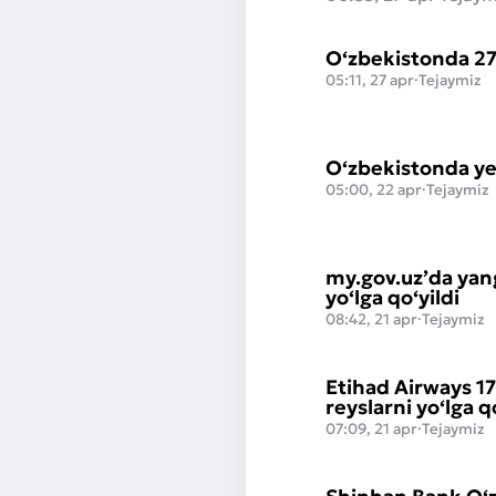
O‘zbekistonda 27
05:11, 27 apr
·
Tejaymiz
O‘zbekistonda yer
05:00, 22 apr
·
Tejaymiz
my.gov.uz’da yan
yo‘lga qo‘yildi
08:42, 21 apr
·
Tejaymiz
Etihad Airways 1
reyslarni yo‘lga q
07:09, 21 apr
·
Tejaymiz