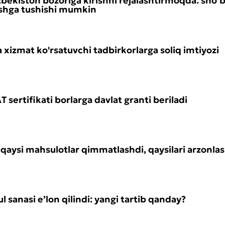
bekiston bozoriga kirishni rejalashtirmoqda: sho‘
ishga tushishi mumkin
 xizmat ko'rsatuvchi tadbirkorlarga soliq imtiyozi
 sertifikati borlarga davlat granti beriladi
: qaysi mahsulotlar qimmatlashdi, qaysilari arzonla
 sanasi e’lon qilindi: yangi tartib qanday?