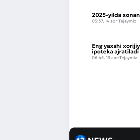
2025-yilda xonand
05:37, 14 apr
·
Tejaymiz
Eng yaxshi xoriji
ipoteka ajratiladi
06:45, 13 apr
·
Tejaymiz