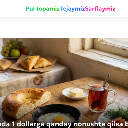
Pul topamiz
Tejaymiz
Sarflaymiz
da 1 dollarga qanday nonushta qilsa b