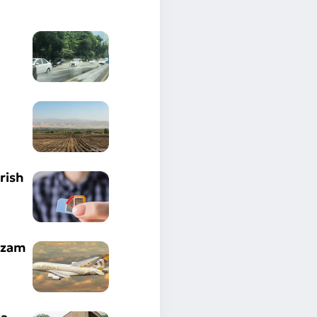
rish
azam