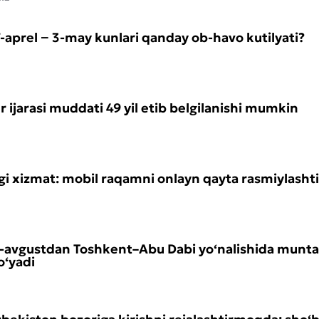
-aprel − 3-may kunlari qanday ob-havo kutilyati?
 ijarasi muddati 49 yil etib belgilanishi mumkin
gi xizmat: mobil raqamni onlayn qayta rasmiylashti
7-avgustdan Toshkent–Abu Dabi yo‘nalishida munt
o‘yadi