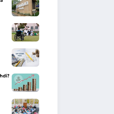
ba
shdi?