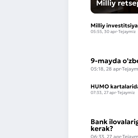
Milliy retse
Milliy investitsi
05:55, 30 apr
·
Tejaymiz
9-mayda o'zbe
05:18, 28 apr
·
Tejaym
HUMO kartalarida
07:33, 27 apr
·
Tejaymiz
Bank ilovalari
kerak?
06:33, 27 apr
·
Tejaym