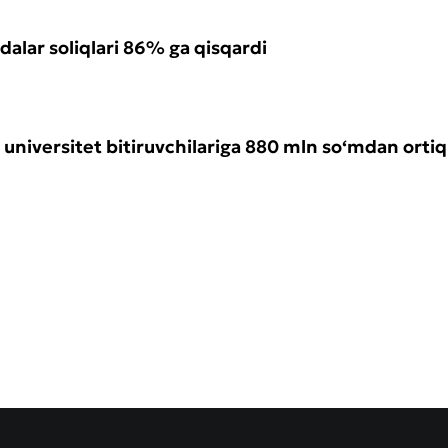
alar soliqlari 86% ga qisqardi
y universitet bitiruvchilariga 880 mln so‘mdan ortiq