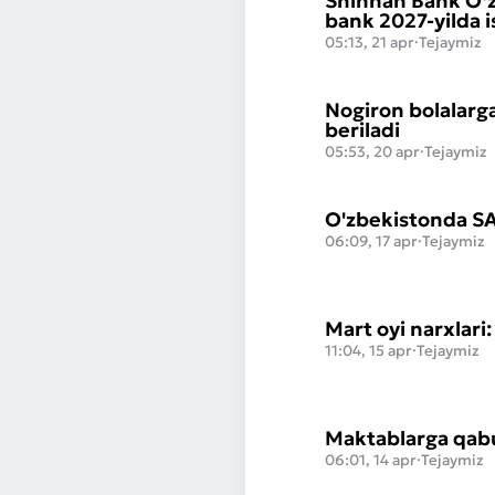
Shinhan Bank O‘z
bank 2027-yilda 
05:13, 21 apr
·
Tejaymiz
Nogiron bolalarga
beriladi
05:53, 20 apr
·
Tejaymiz
O'zbekistonda SAT
06:09, 17 apr
·
Tejaymiz
Mart oyi narxlari
11:04, 15 apr
·
Tejaymiz
Maktablarga qabul
06:01, 14 apr
·
Tejaymiz