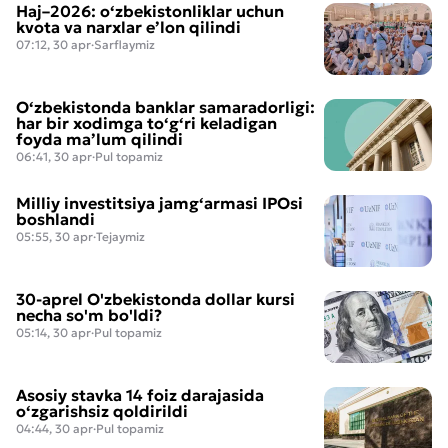
Haj–2026: o‘zbekistonliklar uchun
kvota va narxlar e’lon qilindi
07:12, 30 apr
·
Sarflaymiz
O‘zbekistonda banklar samaradorligi:
har bir xodimga to‘g‘ri keladigan
foyda ma’lum qilindi
06:41, 30 apr
·
Pul topamiz
Milliy investitsiya jamg‘armasi IPOsi
boshlandi
05:55, 30 apr
·
Tejaymiz
30-aprel O'zbekistonda dollar kursi
necha so'm bo'ldi?
05:14, 30 apr
·
Pul topamiz
Asosiy stavka 14 foiz darajasida
o‘zgarishsiz qoldirildi
04:44, 30 apr
·
Pul topamiz