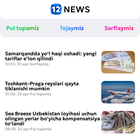
Boquvchisini yo‘qotganlik
pensiyasi nima? — Sodda qilib
Pul topamiz
Tejaymiz
Sarflaymiz
tushuntiramiz
Samarqandda yo‘l haqi oshadi: yangi
tariflar e’lon qilindi
10:50, 30 apr
·
Sarflaymiz
Toshkent–Praga reyslari qayta
tiklanishi mumkin
10:06, 30 apr
·
Pul topamiz
Sea Breeze Uzbekistan loyihasi uchun
olingan yerlar bo‘yicha kompensatsiya
to‘landi
08:59, 30 apr
·
Pul topamiz