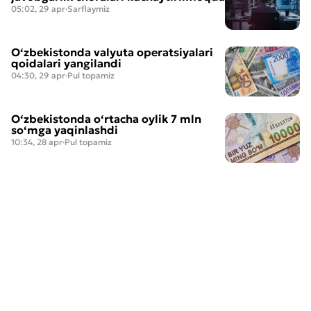
05:02, 29 apr
·
Sarflaymiz
O‘zbekistonda valyuta operatsiyalari
qoidalari yangilandi
04:30, 29 apr
·
Pul topamiz
O‘zbekistonda o‘rtacha oylik 7 mln
so‘mga yaqinlashdi
10:34, 28 apr
·
Pul topamiz