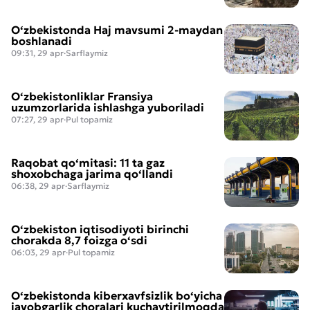
O‘zbekistonda Haj mavsumi 2-maydan
boshlanadi
09:31, 29 apr
·
Sarflaymiz
O‘zbekistonliklar Fransiya
uzumzorlarida ishlashga yuboriladi
07:27, 29 apr
·
Pul topamiz
Raqobat qo‘mitasi: 11 ta gaz
shoxobchaga jarima qo‘llandi
06:38, 29 apr
·
Sarflaymiz
O‘zbekiston iqtisodiyoti birinchi
chorakda 8,7 foizga o‘sdi
06:03, 29 apr
·
Pul topamiz
O‘zbekistonda kiberxavfsizlik bo‘yicha
javobgarlik choralari kuchaytirilmoqda