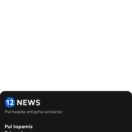
Pul haqida ortiqcha so'zlarsiz
Pul topamiz