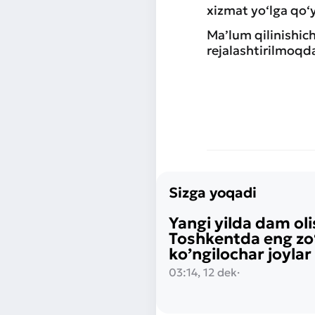
xizmat yo‘lga qo‘y
Ma’lum qilinishic
rejalashtirilmoqda
Sizga yoqadi
Yangi yilda dam ol
Toshkentda eng zo
ko’ngilochar joylar
03:14, 12 dek
·