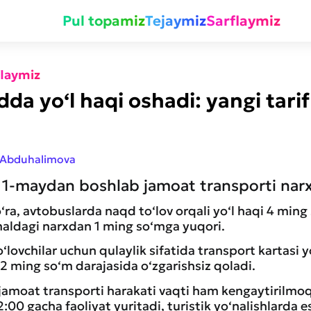
Pul topamiz
Tejaymiz
Sarflaymiz
flaymiz
a yo‘l haqi oshadi: yangi tarifl
 Abduhalimova
-maydan boshlab jamoat transporti narxla
o‘ra, avtobuslarda naqd to‘lov orqali yo‘l haqi 4 ming
maldagi narxdan 1 ming so‘mga yuqori.
o‘lovchilar uchun qulaylik sifatida transport kartasi 
i 2 ming so‘m darajasida o‘zgarishsiz qoladi.
jamoat transporti harakati vaqti ham kengaytirilmoq
:00 gacha faoliyat yuritadi, turistik yo‘nalishlarda e