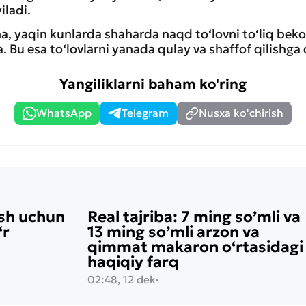
iladi.
ha, yaqin kunlarda shaharda naqd to‘lovni to‘liq beko
. Bu esa to‘lovlarni yanada qulay va shaffof qilishga 
Yangiliklarni baham ko'ring
WhatsApp
Telegram
Nusxa ko'chirish
ish uchun
Real tajriba: 7 ming so’mli va
‘r
13 ming so’mli arzon va
qimmat makaron o‘rtasidagi
haqiqiy farq
02:48, 12 dek
·