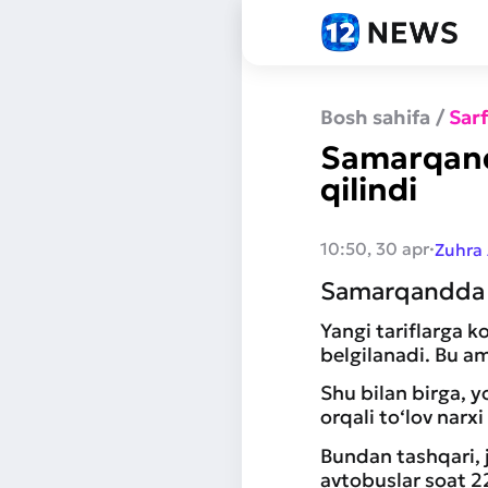
Bosh sahifa
/
Sar
Samarqandd
qilindi
·
10:50, 30 apr
Zuhra
Samarqandda 1
Yangi tariflarga k
belgilanadi. Bu a
Shu bilan birga, y
orqali to‘lov narx
Bundan tashqari, 
avtobuslar soat 22