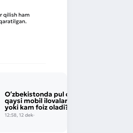
r qilish ham
qaratilgan.
Oʻzbekistonda pul oʻtkazish:
qaysi mobil ilovalar bepul
yoki kam foiz oladi?
12:58, 12 dek
·