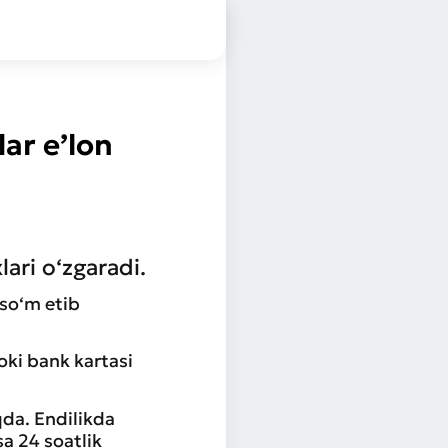
ar e’lon
ri o‘zgaradi.
 so‘m etib
yoki bank kartasi
da. Endilikda
sa 24 soatlik