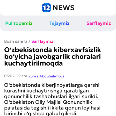
Pul topamiz
Tejaymiz
Sarflaymiz
Bosh sahifa
/
Sarflaymiz
O‘zbekistonda kiberxavfsizlik
bo‘yicha javobgarlik choralari
kuchaytirilmoqda
·
05:02, 29 apr
Zuhra Abduhalimova
O‘zbekistonda kiberjinoyatlarga qarshi
kurashni kuchaytirishga qaratilgan
qonunchilik tashabbuslari ilgari surildi.
O‘zbekiston Oliy Majlisi Qonunchilik
palatasida tegishli ikkita qonun loyihasi
birinchi o‘qishda qabul qilindi.