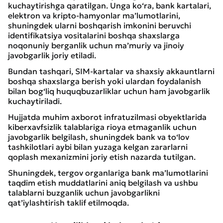
kuchaytirishga qaratilgan. Unga ko‘ra, bank kartalari,
elektron va kripto-hamyonlar ma’lumotlarini,
shuningdek ularni boshqarish imkonini beruvchi
identifikatsiya vositalarini boshqa shaxslarga
noqonuniy berganlik uchun ma’muriy va jinoiy
javobgarlik joriy etiladi.
Bundan tashqari, SIM-kartalar va shaxsiy akkauntlarni
boshqa shaxslarga berish yoki ulardan foydalanish
bilan bog‘liq huquqbuzarliklar uchun ham javobgarlik
kuchaytiriladi.
Hujjatda muhim axborot infratuzilmasi obyektlarida
kiberxavfsizlik talablariga rioya etmaganlik uchun
javobgarlik belgilash, shuningdek bank va to‘lov
tashkilotlari aybi bilan yuzaga kelgan zararlarni
qoplash mexanizmini joriy etish nazarda tutilgan.
Shuningdek, tergov organlariga bank ma’lumotlarini
taqdim etish muddatlarini aniq belgilash va ushbu
talablarni buzganlik uchun javobgarlikni
qat’iylashtirish taklif etilmoqda.