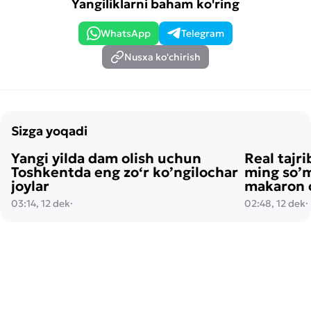
Yangiliklarni baham ko'ring
WhatsApp
Telegram
Nusxa ko'chirish
Sizga yoqadi
Yangi yilda dam olish uchun
Real tajri
Toshkentda eng zo‘r ko’ngilochar
ming so’m
joylar
makaron o
03:14, 12 dek
·
02:48, 12 dek
·