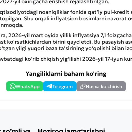
2027-yil oxirigacha erishish rejalashtirilgan.
iqtisodiyotdagi noaniqliklar fonida qat’iy pul-kredit
 topilgan. Shu orqali inflyatsion bosimlarni nazorat 
linmoqda.
a, 2026-yil mart oyida yillik inflyatsiya 7,1 foizgach
st ko‘rsatkichlardan birini qayd etdi. Bu pasayish a
o‘tgan yilgi yuqori baza ta’sirining yo‘qolishi bilan iz
vbatdagi ko‘rib chiqish yig‘ilishi 2026-yil 17-iyun ku
Yangiliklarni baham ko'ring
WhatsApp
Telegram
Nusxa ko'chirish
 so’mli va
Hoziroq jamg‘arishni