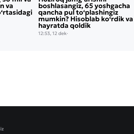
on va
boshlasangiz, 65 yoshgacha
rtasidagi
qancha pul to‘plashingiz
mumkin? Hisoblab ko‘rdik va
hayratda qoldik
12:53, 12 dek
·
iz