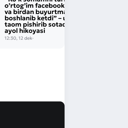
o’rtog’im facebookka qo’ydi
va birdan buyurtmalar
boshlanib ketdi” – uyda 40 xil
taom pishirib sotadigan yosh
ayol hikoyasi
12:30, 12 dek
·