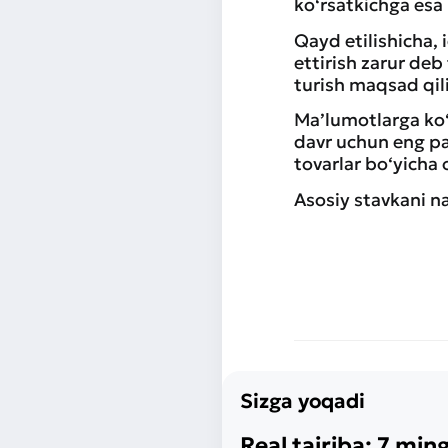
ko‘rsatkichga esa 
Qayd etilishicha, 
ettirish zarur deb
turish maqsad qi
Ma’lumotlarga ko‘r
davr uchun eng pa
tovarlar bo‘yicha 
Asosiy stavkani na
Sizga yoqadi
Real tajriba: 7 ming