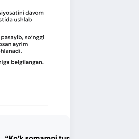
 siyosatini davom
ostida ushlab
a pasayib, so‘nggi
sosan ayrim
ohlanadi.
niga belgilangan.
“Ko’k somamni turmush