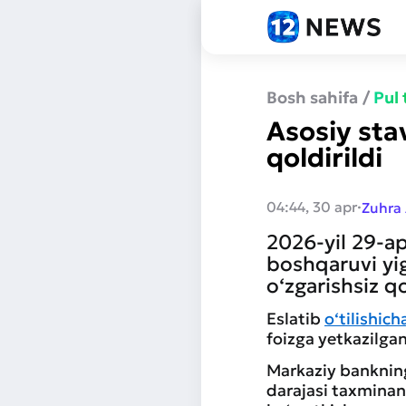
Bosh sahifa
/
Pul
Asosiy stav
qoldirildi
·
04:44, 30 apr
Zuhra
2026-yil 29-a
boshqaruvi yig‘
o‘zgarishsiz qo
Eslatib
o‘tilishich
foizga yetkazilg
Markaziy bankning
darajasi taxminan 