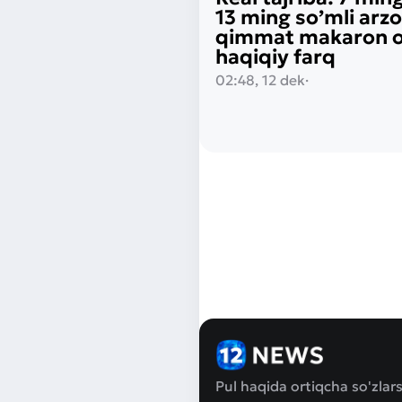
13 ming so’mli arz
qimmat makaron o‘
haqiqiy farq
02:48, 12 dek
·
Pul haqida ortiqcha so'zlars