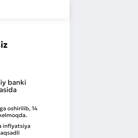
iz
iy banki
jasida
a oshirilib, 14
 kelmoqda.
 inflyatsiya
maqsadli