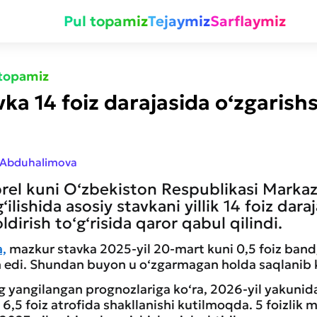
Pul topamiz
Tejaymiz
Sarflaymiz
 topamiz
ka 14 foiz darajasida o‘zgarishs
 Abduhalimova
prel kuni O‘zbekiston Respublikasi Markaz
ilishida asosiy stavkani yillik 14 foiz dara
ldirish to‘g‘risida qaror qabul qilindi.
a,
mazkur stavka 2025-yil 20-mart kuni 0,5 foiz bandg
an edi. Shundan buyon u o‘zgarmagan holda saqlanib
 yangilangan prognozlariga ko‘ra, 2026-yil yakunida
6,5 foiz atrofida shakllanishi kutilmoqda. 5 foizlik 