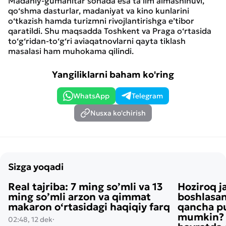
Madaniy-gumanitar sohada esa ta’lim almashinuvi,
qo‘shma dasturlar, madaniyat va kino kunlarini
o‘tkazish hamda turizmni rivojlantirishga e’tibor
qaratildi. Shu maqsadda Toshkent va Praga o‘rtasida
to‘g‘ridan-to‘g‘ri aviaqatnovlarni qayta tiklash
masalasi ham muhokama qilindi.
Yangiliklarni baham ko'ring
WhatsApp
Telegram
Nusxa ko'chirish
Sizga yoqadi
Real tajriba: 7 ming so’mli va 13
Hoziroq j
ming so’mli arzon va qimmat
boshlasan
makaron o‘rtasidagi haqiqiy farq
qancha pu
mumkin? H
02:48, 12 dek
·