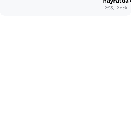
hayratda 
12:53, 12 dek
·