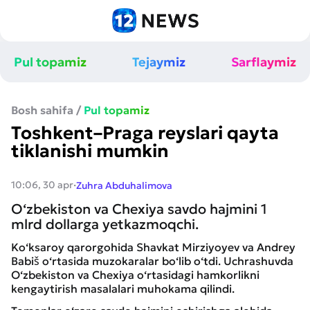
Pul topamiz
Tejaymiz
Sarflaymiz
Bosh sahifa
/
Pul topamiz
Toshkent–Praga reyslari qayta
tiklanishi mumkin
·
10:06, 30 apr
Zuhra Abduhalimova
O‘zbekiston va Chexiya savdo hajmini 1
mlrd dollarga yetkazmoqchi.
Ko‘ksaroy qarorgohida Shavkat Mirziyoyev va Andrey
Babiš o‘rtasida muzokaralar bo‘lib o‘tdi. Uchrashuvda
O‘zbekiston va Chexiya o‘rtasidagi hamkorlikni
kengaytirish masalalari muhokama qilindi.