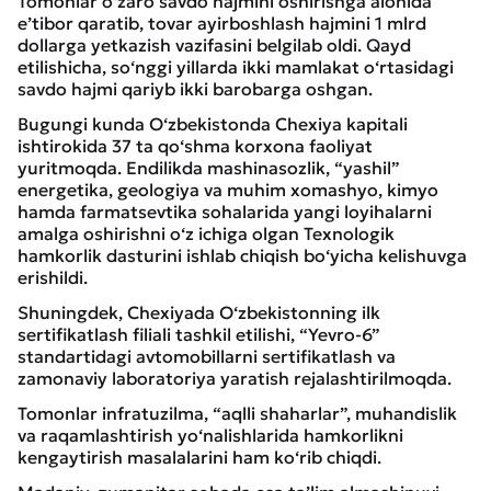
Tomonlar o‘zaro savdo hajmini oshirishga alohida
e’tibor qaratib, tovar ayirboshlash hajmini 1 mlrd
dollarga yetkazish vazifasini belgilab oldi. Qayd
etilishicha, so‘nggi yillarda ikki mamlakat o‘rtasidagi
savdo hajmi qariyb ikki barobarga oshgan.
Bugungi kunda O‘zbekistonda Chexiya kapitali
ishtirokida 37 ta qo‘shma korxona faoliyat
yuritmoqda. Endilikda mashinasozlik, “yashil”
energetika, geologiya va muhim xomashyo, kimyo
hamda farmatsevtika sohalarida yangi loyihalarni
amalga oshirishni o‘z ichiga olgan Texnologik
hamkorlik dasturini ishlab chiqish bo‘yicha kelishuvga
erishildi.
Shuningdek, Chexiyada O‘zbekistonning ilk
sertifikatlash filiali tashkil etilishi, “Yevro-6”
standartidagi avtomobillarni sertifikatlash va
zamonaviy laboratoriya yaratish rejalashtirilmoqda.
Tomonlar infratuzilma, “aqlli shaharlar”, muhandislik
va raqamlashtirish yo‘nalishlarida hamkorlikni
kengaytirish masalalarini ham ko‘rib chiqdi.