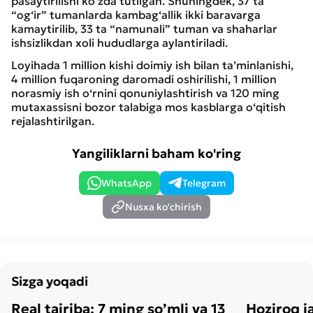
pasaytirilishi ko‘zda tutilgan. Shuningdek, 37 ta
“og‘ir” tumanlarda kambag‘allik ikki baravarga
kamaytirilib, 33 ta “namunali” tuman va shaharlar
ishsizlikdan xoli hududlarga aylantiriladi.
Loyihada 1 million kishi doimiy ish bilan ta’minlanishi,
4 million fuqaroning daromadi oshirilishi, 1 million
norasmiy ish o‘rnini qonuniylashtirish va 120 ming
mutaxassisni bozor talabiga mos kasblarga o‘qitish
rejalashtirilgan.
Yangiliklarni baham ko'ring
WhatsApp
Telegram
Nusxa ko'chirish
Sizga yoqadi
Real tajriba: 7 ming so’mli va 13
Hoziroq j