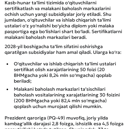
Kasb-hunar ta’limi tizimida o‘qituvchilarni
sertifikatlash va malakani baholash markazlarini
ochish uchun yangi subsidiyalar joriy etiladi. Shu
jumladan, o‘qituvchilar va ishlab chiqarish ta’limi
ustalari o‘z yo‘nalishi bo‘yicha diplom yoki malaka
pasportiga ega bo‘lishlari shart bo‘ladi. Sertifikatlarni
malakani baholash markazlari beradi.
2028-yil boshigacha ta’lim sifatini oshirishga
qaratilgan subsidiyalar ham amal qiladi. Ularga ko‘ra:
O‘qituvchilar va ishlab chiqarish ta’limi ustalari
sertifikat olish xarajatlarining 50 foizi (20
BHMgacha yoki 8,24 mln so‘mgacha) qoplab
beriladi;
Malakani baholash markazlari ta’sischilari
baholash vositalarining xarajatlarining 30 foizini
(200 BHMgacha yoki 82,4 mln so‘mgacha)
qoplash uchun murojaat qilishi mumkin.
Prezident qaroriga (PQ-49) muvofiq, joriy yilda
kambag‘allik darajasi 2,8 foizga, ishsizlik esa 4,5 foizga