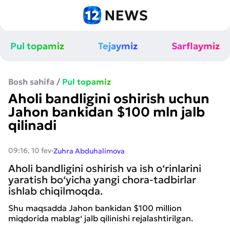
Pul topamiz
Tejaymiz
Sarflaymiz
Bosh sahifa
/
Pul topamiz
Aholi bandligini oshirish uchun
Jahon bankidan $100 mln jalb
qilinadi
·
09:16, 10 fev
Zuhra Abduhalimova
Aholi bandligini oshirish va ish o‘rinlarini
yaratish bo‘yicha yangi chora-tadbirlar
ishlab chiqilmoqda.
Shu maqsadda Jahon bankidan $100 million
miqdorida mablag‘ jalb qilinishi rejalashtirilgan.