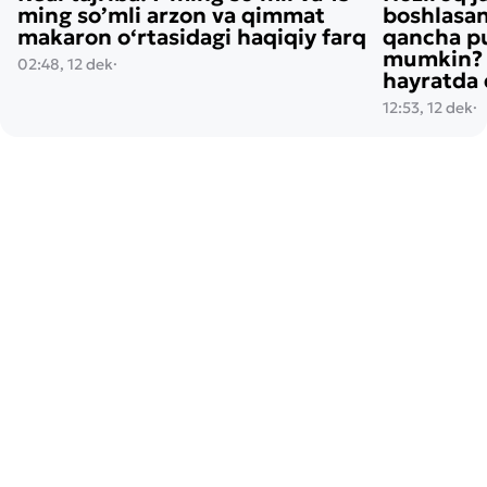
ming so’mli arzon va qimmat
boshlasan
makaron o‘rtasidagi haqiqiy farq
qancha pu
mumkin? H
02:48, 12 dek
·
hayratda 
12:53, 12 dek
·