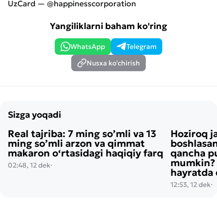
UzCard — @happinesscorporation
Yangiliklarni baham ko'ring
WhatsApp
Telegram
Nusxa ko'chirish
Sizga yoqadi
Real tajriba: 7 ming so’mli va 13
Hoziroq j
ming so’mli arzon va qimmat
boshlasan
makaron o‘rtasidagi haqiqiy farq
qancha pu
mumkin? H
02:48, 12 dek
·
hayratda 
12:53, 12 dek
·