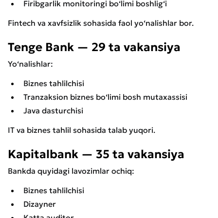
Firibgarlik monitoringi bo‘limi boshlig‘i
Fintech va xavfsizlik sohasida faol yo‘nalishlar bor.
Tenge Bank — 29 ta vakansiya
Yo‘nalishlar:
Biznes tahlilchisi
Tranzaksion biznes bo‘limi bosh mutaxassisi
Java dasturchisi
IT va biznes tahlil sohasida talab yuqori.
Kapitalbank — 35 ta vakansiya
Bankda quyidagi lavozimlar ochiq:
Biznes tahlilchisi
Dizayner
Katta auditor