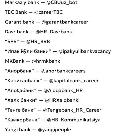
Markaziy bank — @CBUuz_bot
TBC Bank — @careerTBC
Garant bank — @garantbankcareer
Davr bank — @HR_Davrbank
“БРБ” — @HR_BRB
“Ипак йўли банки” — @ipakyulibankvacancy
MKBank — @hrmkbank
“Анорбанк” — @anorbankcareers
“Капиталбанк” — @kapitalbank_career
“Алоқабанк” — @Aloqabank_HR
“Халқ банки” — @HRXalqbanki
“Тенге банк” — @Tengebank_HR_Career
“Ҳамкорбанк” — @HB_Kommunikatsiya
Yangi bank — @yangipeople