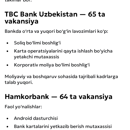
TBC Bank Uzbekistan — 65 ta
vakansiya
Bankda o‘rta va yuqori bo‘g‘in lavozimlari ko‘p:
Soliq bo‘limi boshlig‘i
Karta operatsiyalarini qayta ishlash bo‘yicha
yetakchi mutaxassis
Korporativ moliya bo‘limi boshlig‘i
Moliyaviy va boshqaruv sohasida tajribali kadrlarga
talab yuqori.
Hamkorbank — 64 ta vakansiya
Faol yo‘nalishlar:
Android dasturchisi
Bank kartalarini yetkazib berish mutaxassisi