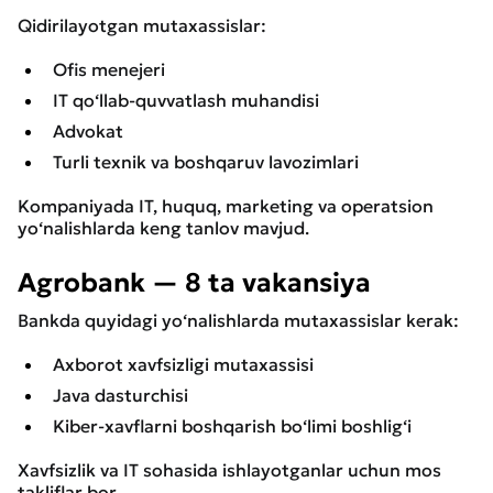
Qidirilayotgan mutaxassislar:
Ofis menejeri
IT qo‘llab-quvvatlash muhandisi
Advokat
Turli texnik va boshqaruv lavozimlari
Kompaniyada IT, huquq, marketing va operatsion
yo‘nalishlarda keng tanlov mavjud.
Agrobank — 8 ta vakansiya
Bankda quyidagi yo‘nalishlarda mutaxassislar kerak:
Axborot xavfsizligi mutaxassisi
Java dasturchisi
Kiber-xavflarni boshqarish bo‘limi boshlig‘i
Xavfsizlik va IT sohasida ishlayotganlar uchun mos
takliflar bor.