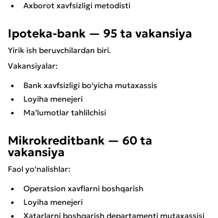
Axborot xavfsizligi metodisti
Ipoteka-bank — 95 ta vakansiya
Yirik ish beruvchilardan biri.
Vakansiyalar:
Bank xavfsizligi bo‘yicha mutaxassis
Loyiha menejeri
Ma’lumotlar tahlilchisi
Mikrokreditbank — 60 ta
vakansiya
Faol yo‘nalishlar:
Operatsion xavflarni boshqarish
Loyiha menejeri
Xatarlarni boshqarish departamenti mutaxassisi