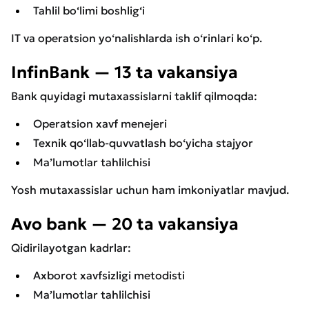
Tahlil bo‘limi boshlig‘i
IT va operatsion yo‘nalishlarda ish o‘rinlari ko‘p.
InfinBank — 13 ta vakansiya
Bank quyidagi mutaxassislarni taklif qilmoqda:
Operatsion xavf menejeri
Texnik qo‘llab-quvvatlash bo‘yicha stajyor
Ma’lumotlar tahlilchisi
Yosh mutaxassislar uchun ham imkoniyatlar mavjud.
Avo bank — 20 ta vakansiya
Qidirilayotgan kadrlar:
Axborot xavfsizligi metodisti
Ma’lumotlar tahlilchisi