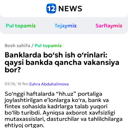
Pul topamiz
Tejaymiz
Sarflaymiz
Bosh sahifa
/
Pul topamiz
Banklarda bo‘sh ish o‘rinlari:
qaysi bankda qancha vakansiya
bor?
·
05:16, 16 fev
Zuhra Abduhalimova
So‘nggi haftalarda “hh.uz” portaliga
joylashtirilgan e’lonlarga ko‘ra, bank va
fintex sohasida kadrlarga talab yuqori
bo‘lib turibdi. Ayniqsa axborot xavfsizligi
mutaxassislari, dasturchilar va tahlilchilarga
ehtiyoj ortgan.