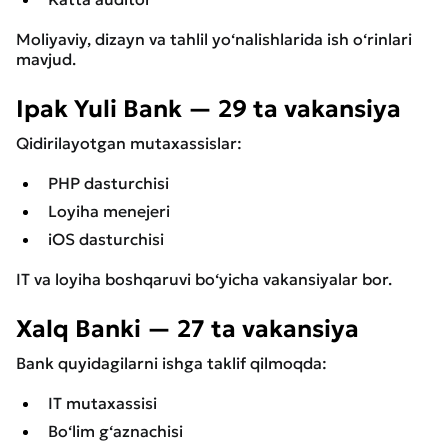
Moliyaviy, dizayn va tahlil yo‘nalishlarida ish o‘rinlari
mavjud.
Ipak Yuli Bank — 29 ta vakansiya
Qidirilayotgan mutaxassislar:
PHP dasturchisi
Loyiha menejeri
iOS dasturchisi
IT va loyiha boshqaruvi bo‘yicha vakansiyalar bor.
Xalq Banki — 27 ta vakansiya
Bank quyidagilarni ishga taklif qilmoqda:
IT mutaxassisi
Bo‘lim g‘aznachisi