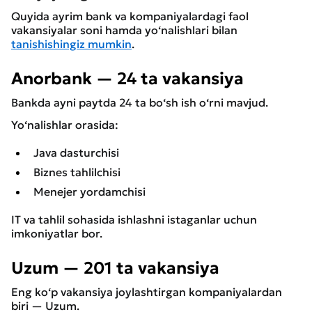
Quyida ayrim bank va kompaniyalardagi faol
vakansiyalar soni hamda yo‘nalishlari bilan
tanishishingiz mumkin
.
Anorbank — 24 ta vakansiya
Bankda ayni paytda 24 ta bo‘sh ish o‘rni mavjud.
Yo‘nalishlar orasida:
Java dasturchisi
Biznes tahlilchisi
Menejer yordamchisi
IT va tahlil sohasida ishlashni istaganlar uchun
imkoniyatlar bor.
Uzum — 201 ta vakansiya
Eng ko‘p vakansiya joylashtirgan kompaniyalardan
biri — Uzum.