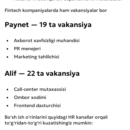
Fintech kompaniyalarda ham vakansiyalar bor
Paynet — 19 ta vakansiya
Axborot xavfsizligi muhandisi
PR menejeri
Marketing tahlilchisi
Alif — 22 ta vakansiya
Call-center mutaxassisi
Ombor xodimi
Frontend dasturchisi
Bo'sh ish o'rinlarini quyidagi HR kanallar orqali
to‘g‘ridan-to‘g‘ri kuzatishingiz mumkin: