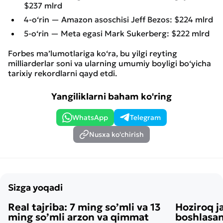
$237 mlrd
4-o‘rin — Amazon asoschisi Jeff Bezos: $224 mlrd
5-o‘rin — Meta egasi Mark Sukerberg: $222 mlrd
Forbes ma’lumotlariga ko‘ra, bu yilgi reyting
milliarderlar soni va ularning umumiy boyligi bo‘yicha
tarixiy rekordlarni qayd etdi.
Yangiliklarni baham ko'ring
WhatsApp
Telegram
Nusxa ko'chirish
Sizga yoqadi
Real tajriba: 7 ming so’mli va 13
Hoziroq j
ming so’mli arzon va qimmat
boshlasan