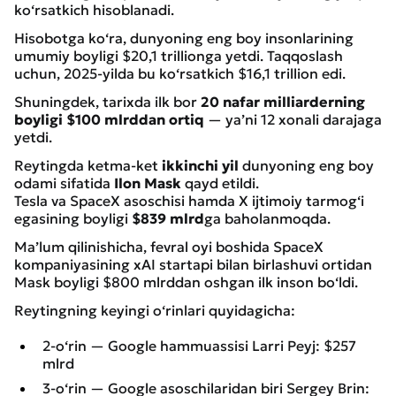
ko‘rsatkich hisoblanadi.
Hisobotga ko‘ra, dunyoning eng boy insonlarining
umumiy boyligi $20,1 trillionga yetdi. Taqqoslash
uchun, 2025-yilda bu ko‘rsatkich $16,1 trillion edi.
Shuningdek, tarixda ilk bor
20 nafar milliarderning
boyligi $100 mlrddan ortiq
— ya’ni 12 xonali darajaga
yetdi.
Reytingda ketma-ket
ikkinchi yil
dunyoning eng boy
odami sifatida
Ilon Mask
qayd etildi.
Tesla va SpaceX asoschisi hamda X ijtimoiy tarmog‘i
egasining boyligi
$839 mlrd
ga baholanmoqda.
Ma’lum qilinishicha, fevral oyi boshida SpaceX
kompaniyasining xAI startapi bilan birlashuvi ortidan
Mask boyligi $800 mlrddan oshgan ilk inson bo‘ldi.
Reytingning keyingi o‘rinlari quyidagicha:
2-o‘rin — Google hammuassisi Larri Peyj: $257
mlrd
3-o‘rin — Google asoschilaridan biri Sergey Brin: