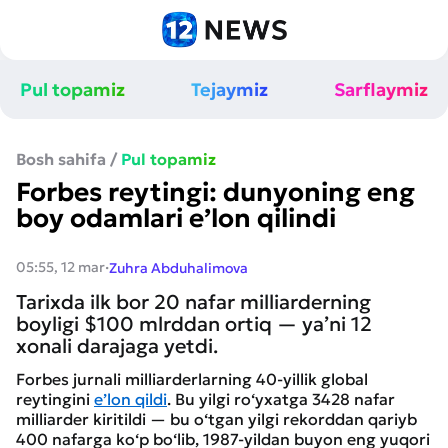
Pul topamiz
Tejaymiz
Sarflaymiz
Bosh sahifa
/
Pul topamiz
Forbes reytingi: dunyoning eng
boy odamlari e’lon qilindi
·
05:55, 12 mar
Zuhra Abduhalimova
Tarixda ilk bor 20 nafar milliarderning
boyligi $100 mlrddan ortiq — ya’ni 12
xonali darajaga yetdi.
Forbes jurnali milliarderlarning 40-yillik global
reytingini
e’lon qildi
. Bu yilgi ro‘yxatga 3428 nafar
milliarder kiritildi — bu o‘tgan yilgi rekorddan qariyb
400 nafarga ko‘p bo‘lib, 1987-yildan buyon eng yuqori