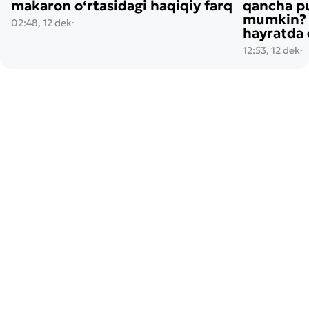
makaron o‘rtasidagi haqiqiy farq
qancha pu
mumkin? H
02:48, 12 dek
·
hayratda 
12:53, 12 dek
·