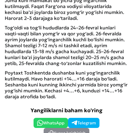
Juma kuni mamlakat bo‘yicha yog‘ingarchilik
kutilmaydi. Faqat Farg‘ona vodiysi viloyatlarida
kechasi ba’zi joylarda biroz yomg‘ir yog‘ishi mumkin.
Harorat 2–3 darajaga ko‘tariladi.
Tog‘oldi va tog‘li hududlarda 24–26-fevral kunlari
vaqti-vaqti bilan yomg‘ir va qor yog‘adi. 26-fevralda
ayrim joylarda yog‘ingarchilik kuchli bo‘lishi mumkin.
Shamol tezligi 7–12 m/s ni tashkil etadi, ayrim
hududlarda 13–18 m/s gacha kuchayadi. 25–26-fevral
kunlari ba’zi joylarda shamol tezligi 20–25 m/s gacha
yetib, 25-fevralda chang-to‘zonlar kuzatilishi mumkin.
Poytaxt Toshkentda dushanba kuni yog‘ingarchilik
kutilmaydi. Havo harorati +14…+16 daraja bo‘ladi.
Seshanba kuni kunning ikkinchi yarmida biroz yomg‘ir
yog‘ishi mumkin. Kechasi +4…+6, kunduzi +14…+16
daraja atrofida bo‘ladi.
Yangiliklarni baham ko'ring
WhatsApp
Telegram