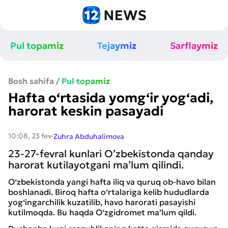
Pul topamiz
Tejaymiz
Sarflaymiz
Bosh sahifa
/
Pul topamiz
Hafta o‘rtasida yomg‘ir yog‘adi,
harorat keskin pasayadi
·
10:08, 23 fev
Zuhra Abduhalimova
23-27-fevral kunlari O’zbekistonda qanday
harorat kutilayotgani ma’lum qilindi.
O‘zbekistonda yangi hafta iliq va quruq ob-havo bilan
boshlanadi. Biroq hafta o‘rtalariga kelib hududlarda
yog‘ingarchilik kuzatilib, havo harorati pasayishi
kutilmoqda. Bu haqda O‘zgidromet ma’lum qildi.