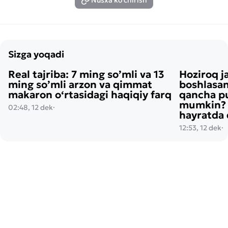
Nusxa ko'chirish
Sizga yoqadi
Real tajriba: 7 ming so’mli va 13
Hoziroq j
ming so’mli arzon va qimmat
boshlasan
makaron o‘rtasidagi haqiqiy farq
qancha pu
mumkin? H
02:48, 12 dek
·
hayratda 
12:53, 12 dek
·