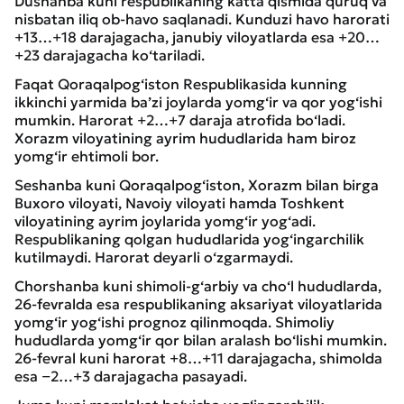
Dushanba kuni respublikaning katta qismida quruq va
nisbatan iliq ob-havo saqlanadi. Kunduzi havo harorati
+13…+18 darajagacha, janubiy viloyatlarda esa +20…
+23 darajagacha ko‘tariladi.
Faqat Qoraqalpog‘iston Respublikasida kunning
ikkinchi yarmida ba’zi joylarda yomg‘ir va qor yog‘ishi
mumkin. Harorat +2…+7 daraja atrofida bo‘ladi.
Xorazm viloyatining ayrim hududlarida ham biroz
yomg‘ir ehtimoli bor.
Seshanba kuni Qoraqalpog‘iston, Xorazm bilan birga
Buxoro viloyati, Navoiy viloyati hamda Toshkent
viloyatining ayrim joylarida yomg‘ir yog‘adi.
Respublikaning qolgan hududlarida yog‘ingarchilik
kutilmaydi. Harorat deyarli o‘zgarmaydi.
Chorshanba kuni shimoli-g‘arbiy va cho‘l hududlarda,
26-fevralda esa respublikaning aksariyat viloyatlarida
yomg‘ir yog‘ishi prognoz qilinmoqda. Shimoliy
hududlarda yomg‘ir qor bilan aralash bo‘lishi mumkin.
26-fevral kuni harorat +8…+11 darajagacha, shimolda
esa −2…+3 darajagacha pasayadi.