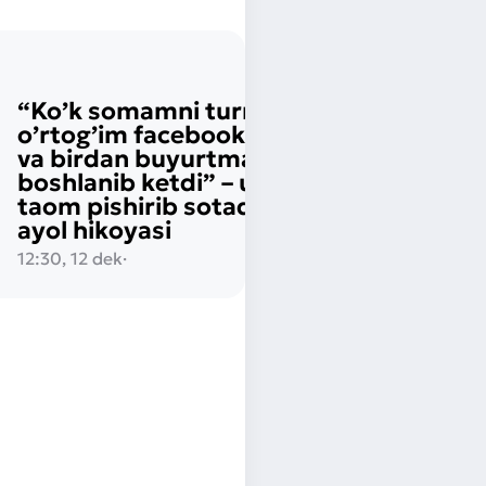
“Ko’k somamni turmush
o’rtog’im facebookka qo’ydi
va birdan buyurtmalar
boshlanib ketdi” – uyda 40 xil
taom pishirib sotadigan yosh
ayol hikoyasi
12:30, 12 dek
·