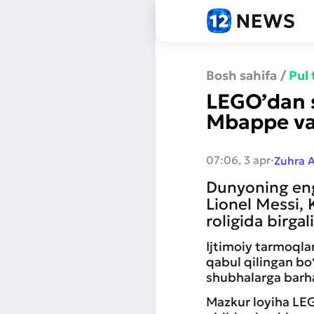
Bosh sahifa
/
Pul
LEGO’dan s
Mbappe va 
·
07:06, 3 apr
Zuhra 
Dunyoning eng
Lionel Messi, 
roligida birga
Ijtimoiy tarmoqla
qabul qilingan bo‘
shubhalarga barh
Mazkur loyiha LE