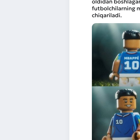
oldidan boshlagan
futbolchilarning 
chiqariladi.