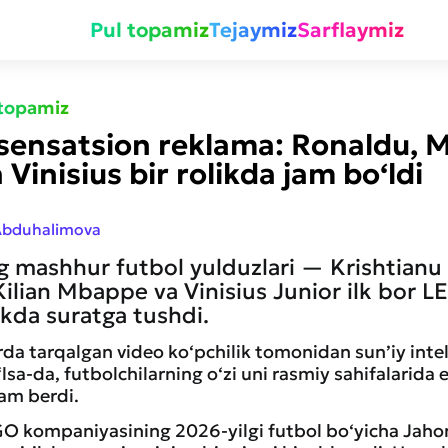
Pul topamiz
Tejaymiz
Sarflaymiz
 topamiz
ensatsion reklama: Ronaldu, M
Vinisius bir rolikda jam bo‘ldi
Abduhalimova
 mashhur futbol yulduzlari — Krishtianu
Kilian Mbappe va Vinisius Junior ilk bor 
likda suratga tushdi.
rda tarqalgan video ko‘pchilik tomonidan sun’iy inte
lsa-da, futbolchilarning o‘zi uni rasmiy sahifalarida e
am berdi.
GO kompaniyasining 2026-yilgi futbol bo‘yicha Jah