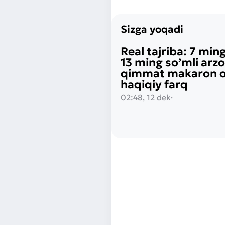
Sizga yoqadi
Real tajriba: 7 ming
13 ming so’mli arz
qimmat makaron o‘
haqiqiy farq
02:48, 12 dek
·