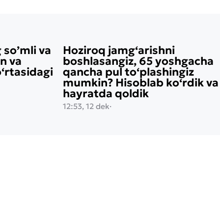
 so’mli va
Hoziroq jamg‘arishni
on va
boshlasangiz, 65 yoshgacha
rtasidagi
qancha pul to‘plashingiz
mumkin? Hisoblab ko‘rdik va
hayratda qoldik
12:53, 12 dek
·