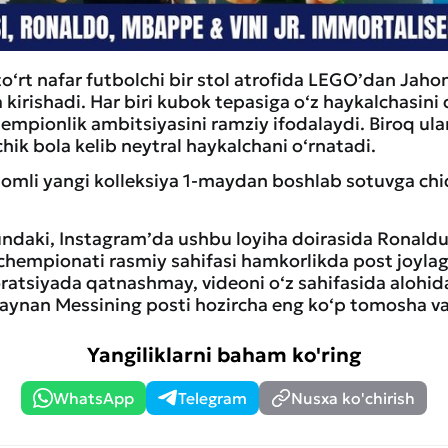
to‘rt nafar futbolchi bir stol atrofida LEGO’dan Jah
 kirishadi. Har biri kubok tepasiga o‘z haykalchasini 
empionlik ambitsiyasini ramziy ifodalaydi. Biroq ular
hik bola kelib neytral haykalchani o‘rnatadi.
omli yangi kolleksiya 1-maydan boshlab sotuvga chiq
shundaki, Instagram’da ushbu loyiha doirasida Ronald
 chempionati rasmiy sahifasi hamkorlikda post joylag
ratsiyada qatnashmay, videoni o‘z sahifasida alohida
ynan Messining posti hozircha eng ko‘p tomosha va 
Yangiliklarni baham ko'ring
WhatsApp
Telegram
Nusxa ko'chirish