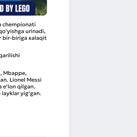
on chempionati
qo‘yishga urinadi,
 bir-biriga xalaqit
arilishi
u, Mbappe,
an. Lionel Messi
 e’lon qilgan.
layklar yig‘gan.