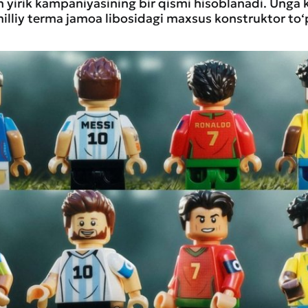
 yirik kampaniyasining bir qismi hisoblanadi. Unga 
milliy terma jamoa libosidagi maxsus konstruktor to‘