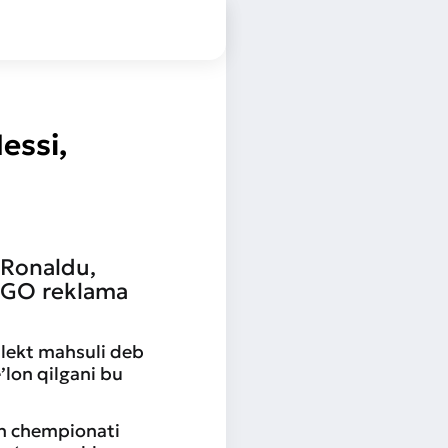
essi,
 Ronaldu,
LEGO reklama
llekt mahsuli deb
’lon qilgani bu
on chempionati