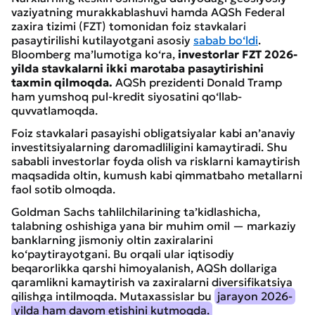
vaziyatning murakkablashuvi hamda AQSh Federal
zaxira tizimi (FZT) tomonidan foiz stavkalari
pasaytirilishi kutilayotgani asosiy
sabab bo‘ldi
.
Bloomberg ma’lumotiga ko‘ra,
investorlar FZT 2026-
yilda stavkalarni ikki marotaba pasaytirishini
taxmin qilmoqda.
AQSh prezidenti Donald Tramp
ham yumshoq pul-kredit siyosatini qo‘llab-
quvvatlamoqda.
Foiz stavkalari pasayishi obligatsiyalar kabi an’anaviy
investitsiyalarning daromadliligini kamaytiradi. Shu
sababli investorlar foyda olish va risklarni kamaytirish
maqsadida oltin, kumush kabi qimmatbaho metallarni
faol sotib olmoqda.
Goldman Sachs tahlilchilarining ta’kidlashicha,
talabning oshishiga yana bir muhim omil — markaziy
banklarning jismoniy oltin zaxiralarini
ko‘paytirayotgani. Bu orqali ular iqtisodiy
beqarorlikka qarshi himoyalanish, AQSh dollariga
qaramlikni kamaytirish va zaxiralarni diversifikatsiya
qilishga intilmoqda. Mutaxassislar bu
jarayon 2026-
yilda ham davom etishini kutmoqda.