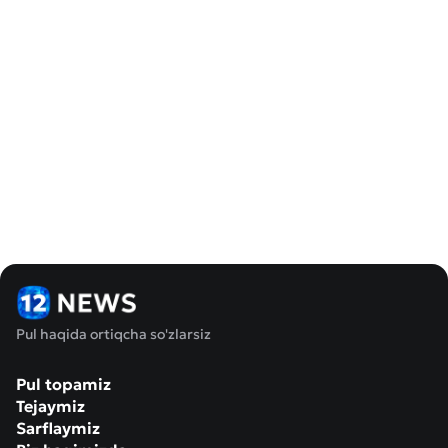
Pul haqida ortiqcha so'zlarsiz
Pul topamiz
Tejaymiz
Sarflaymiz