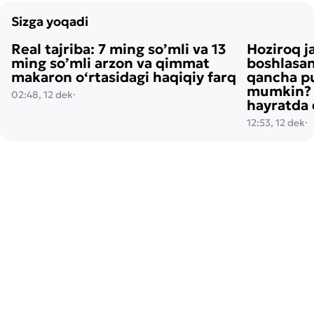
Sizga yoqadi
Real tajriba: 7 ming so’mli va 13
Hoziroq j
ming so’mli arzon va qimmat
boshlasan
makaron o‘rtasidagi haqiqiy farq
qancha pu
mumkin? H
02:48, 12 dek
·
hayratda 
12:53, 12 dek
·