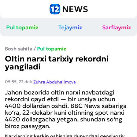
Pul topamiz
Tejaymiz
Sarflaymiz
Bosh sahifa
/
Pul topamiz
Oltin narxi tarixiy rekordni
yangiladi
·
05:55, 23 dek
Zuhra Abduhalimova
Jahon bozorida oltin narxi navbatdagi
rekordni qayd etdi — bir unsiya uchun
4400 dollardan oshdi. BBC News xabariga
ko‘ra, 22-dekabr kuni oltinning spot narxi
4420 dollargacha yetgan, shundan so‘ng
biroz pasaygan.
Narxlarning keskin oshishiga dunyodagi geosiyosiy