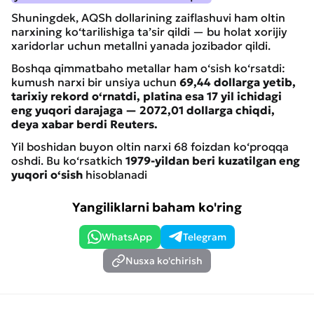
Shuningdek, AQSh dollarining zaiflashuvi ham oltin
narxining ko‘tarilishiga ta’sir qildi — bu holat xorijiy
xaridorlar uchun metallni yanada jozibador qildi.
Boshqa qimmatbaho metallar ham o‘sish ko‘rsatdi:
kumush narxi bir unsiya uchun
69,44 dollarga yetib,
tarixiy rekord o‘rnatdi, platina esa 17 yil ichidagi
eng yuqori darajaga — 2072,01 dollarga chiqdi,
deya xabar berdi Reuters.
Yil boshidan buyon oltin narxi 68 foizdan ko‘proqqa
oshdi. Bu ko‘rsatkich
1979-yildan beri kuzatilgan eng
yuqori o‘sish
hisoblanadi
Yangiliklarni baham ko'ring
WhatsApp
Telegram
Nusxa ko'chirish