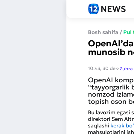
Bosh sahifa
/
Pul
OpenAI’da 
munosib n
·
10:43, 30 dek
Zuhra
OpenAI kompan
“tayyorgarlik
nomzod izlamo
topish oson b
Bu lavozim egasi s
direktori Sem Alt
saqlashi
kerak bo‘
mahsulotlarini ish