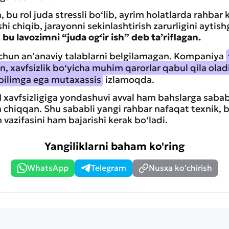
, bu rol juda stressli bo‘lib, ayrim holatlarda rahba
hi chiqib, jarayonni sekinlashtirish zarurligini aytis
 lavozimni “juda og‘ir ish” deb ta’riflagan.
chun an’anaviy talablarni belgilamagan. Kompaniya
, xavfsizlik bo‘yicha muhim qarorlar qabul qila olad
bilimga ega mutaxassis
izlamoqda.
xavfsizligiga yondashuvi avval ham bahslarga sabab
 chiqqan. Shu sababli yangi rahbar nafaqat texnik, b
 vazifasini ham bajarishi kerak bo‘ladi.
Yangiliklarni baham ko'ring
WhatsApp
Telegram
Nusxa ko'chirish