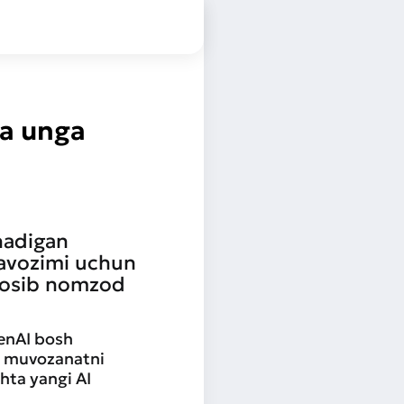
ga unga
nadigan
lavozimi uchun
nosib nomzod
penAI bosh
da muvozanatni
hta yangi AI