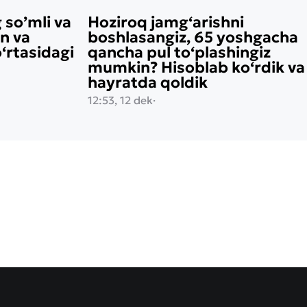
 so’mli va
Hoziroq jamg‘arishni
on va
boshlasangiz, 65 yoshgacha
rtasidagi
qancha pul to‘plashingiz
mumkin? Hisoblab ko‘rdik va
hayratda qoldik
12:53, 12 dek
·