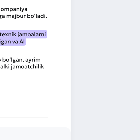
r kompaniya
hga majbur bo‘ladi.
texnik jamoalarni
igan va AI
 bo‘lgan, ayrim
alki jamoatchilik