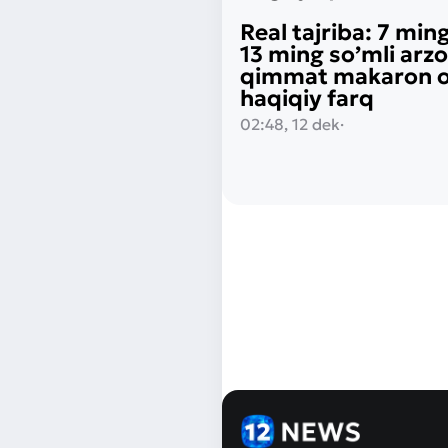
Real tajriba: 7 ming
13 ming so’mli arz
qimmat makaron o‘
haqiqiy farq
02:48, 12 dek
·