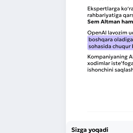
Ekspertlarga ko‘ra
rahbariyatiga qars
Sem Altman ham bu
OpenAI lavozim u
boshqara oladigan
sohasida chuqur 
Kompaniyaning AI 
xodimlar iste’foga
ishonchini saqlash
Sizga yoqadi