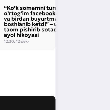
“Ko’k somamni turmush
o’rtog’im facebookka qo’ydi
va birdan buyurtmalar
boshlanib ketdi” – uyda 40 xil
taom pishirib sotadigan yosh
ayol hikoyasi
12:30, 12 dek
·