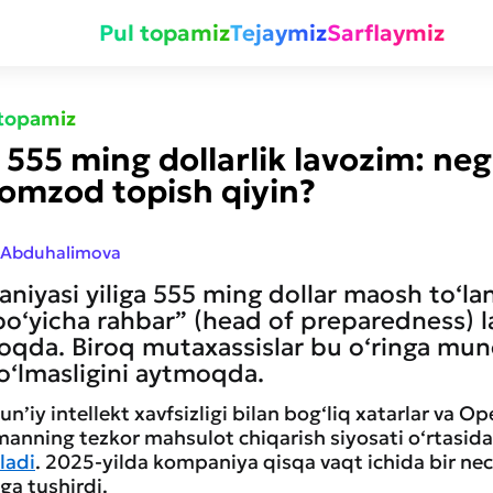
Pul topamiz
Tejaymiz
Sarflaymiz
 topamiz
555 ming dollarlik lavozim: ne
omzod topish qiyin?
 Abduhalimova
iyasi yiliga 555 ming dollar maosh to‘la
 bo‘yicha rahbar” (head of preparedness) 
qda. Biroq mutaxassislar bu o‘ringa mu
o‘lmasligini aytmoqda.
un’iy intellekt xavfsizligi bilan bog‘liq xatarlar va O
manning tezkor mahsulot chiqarish siyosati o‘rtasi
ladi
. 2025-yilda kompaniya qisqa vaqt ichida bir nec
ga tushirdi.