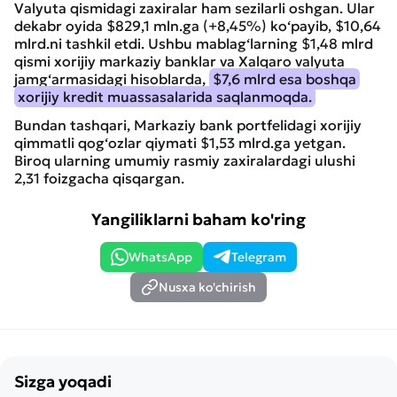
Valyuta qismidagi zaxiralar ham sezilarli oshgan. Ular
dekabr oyida $829,1 mln.ga (+8,45%) ko‘payib, $10,64
mlrd.ni tashkil etdi. Ushbu mablag‘larning $1,48 mlrd
qismi xorijiy markaziy banklar va Xalqaro valyuta
jamg‘armasidagi hisoblarda,
$7,6 mlrd esa boshqa
xorijiy kredit muassasalarida saqlanmoqda.
Bundan tashqari, Markaziy bank portfelidagi xorijiy
qimmatli qog‘ozlar qiymati $1,53 mlrd.ga yetgan.
Biroq ularning umumiy rasmiy zaxiralardagi ulushi
2,31 foizgacha qisqargan.
Yangiliklarni baham ko'ring
WhatsApp
Telegram
Nusxa ko'chirish
Sizga yoqadi