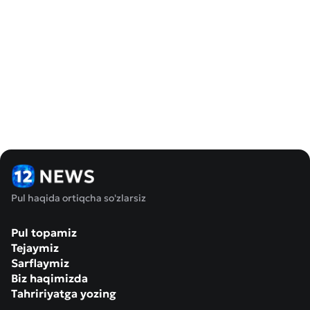
Pul haqida ortiqcha so'zlarsiz
Pul topamiz
Tejaymiz
Sarflaymiz
Biz haqimizda
Tahririyatga yozing