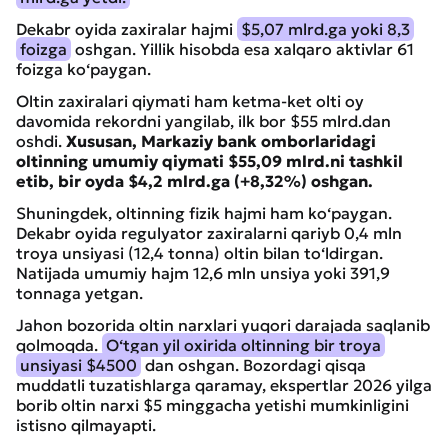
Dekabr oyida zaxiralar hajmi
$5,07 mlrd.ga yoki 8,3
foizga
oshgan. Yillik hisobda esa xalqaro aktivlar 61
foizga ko‘paygan.
Oltin zaxiralari qiymati ham ketma-ket olti oy
davomida rekordni yangilab, ilk bor $55 mlrd.dan
oshdi.
Xususan, Markaziy bank omborlaridagi
oltinning umumiy qiymati $55,09 mlrd.ni tashkil
etib, bir oyda $4,2 mlrd.ga (+8,32%) oshgan.
Shuningdek, oltinning fizik hajmi ham ko‘paygan.
Dekabr oyida regulyator zaxiralarni qariyb 0,4 mln
troya unsiyasi (12,4 tonna) oltin bilan to‘ldirgan.
Natijada umumiy hajm 12,6 mln unsiya yoki 391,9
tonnaga yetgan.
Jahon bozorida oltin narxlari yuqori darajada saqlanib
qolmoqda.
O‘tgan yil oxirida oltinning bir troya
unsiyasi $4500
dan oshgan. Bozordagi qisqa
muddatli tuzatishlarga qaramay, ekspertlar 2026 yilga
borib oltin narxi $5 minggacha yetishi mumkinligini
istisno qilmayapti.