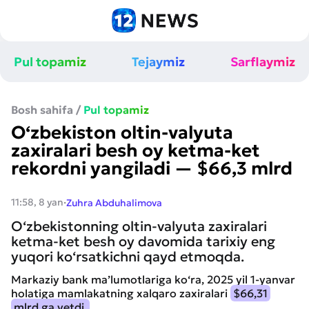
Pul topamiz
Tejaymiz
Sarflaymiz
Bosh sahifa
/
Pul topamiz
O‘zbekiston oltin-valyuta
zaxiralari besh oy ketma-ket
rekordni yangiladi — $66,3 mlrd
·
11:58, 8 yan
Zuhra Abduhalimova
O‘zbekistonning oltin-valyuta zaxiralari
ketma-ket besh oy davomida tarixiy eng
yuqori ko‘rsatkichni qayd etmoqda.
Markaziy bank ma’lumotlariga ko‘ra, 2025 yil 1-yanvar
holatiga mamlakatning xalqaro zaxiralari
$66,31
mlrd.ga yetdi.