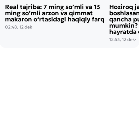
Real tajriba: 7 ming so’mli va 13
Hoziroq j
ming so’mli arzon va qimmat
boshlasan
makaron o‘rtasidagi haqiqiy farq
qancha pu
mumkin? H
02:48, 12 dek
·
hayratda 
12:53, 12 dek
·