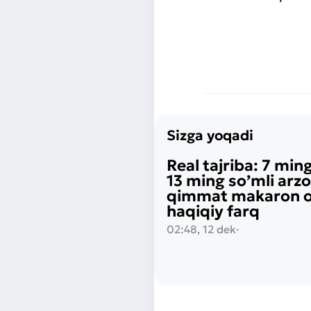
Sizga yoqadi
Real tajriba: 7 ming
13 ming so’mli arz
qimmat makaron o‘
haqiqiy farq
02:48, 12 dek
·