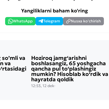
Yangiliklarni baham ko'ring
WhatsApp
Telegram
Nusxa ko'chirish
 so’mli va
Hoziroq jamg‘arishni
on va
boshlasangiz, 65 yoshgacha
rtasidagi
qancha pul to‘plashingiz
mumkin? Hisoblab ko‘rdik va
hayratda qoldik
12:53, 12 dek
·