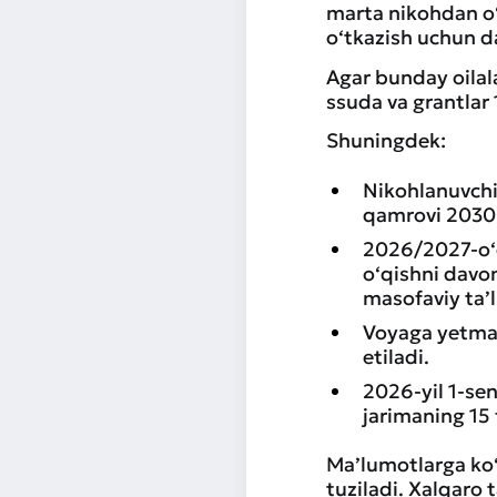
marta nikohdan o‘
o‘tkazish uchun da
Agar bunday oilala
ssuda va grantlar 
Shuningdek:
Nikohlanuvchil
qamrovi 2030-
2026/2027-o‘q
o‘qishni davo
masofaviy ta’l
Voyaga yetmaga
etiladi.
2026-yil 1-se
jarimaning 15 f
Ma’lumotlarga ko‘
tuziladi. Xalqaro 