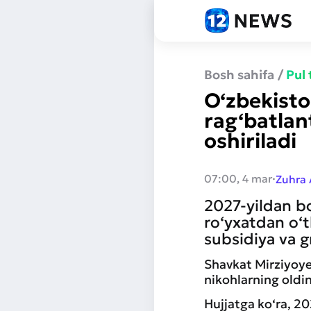
Bosh sahifa
/
Pul
O‘zbekisto
rag‘batlant
oshiriladi
·
07:00, 4 mar
Zuhra
2027-yildan b
ro‘yxatdan o‘t
subsidiya va gr
Shavkat Mirziyoye
nikohlarning oldi
Hujjatga ko‘ra, 20