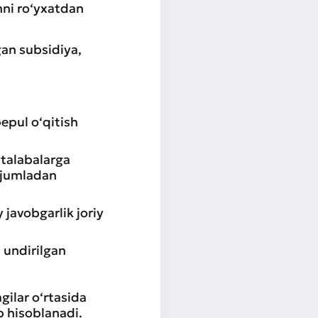
hni ro‘yxatdan
gan subsidiya,
bepul o‘qitish
 talabalarga
, jumladan
javobgarlik joriy
 undirilgan
gilar o‘rtasida
b hisoblanadi.