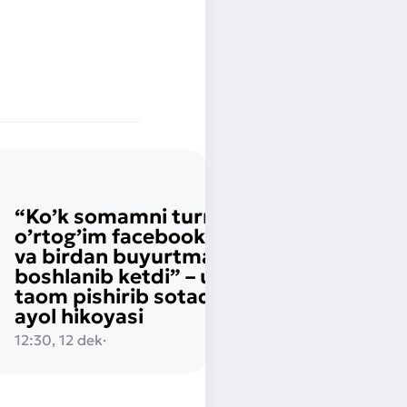
“Ko’k somamni turmush
o’rtog’im facebookka qo’ydi
va birdan buyurtmalar
boshlanib ketdi” – uyda 40 xil
taom pishirib sotadigan yosh
ayol hikoyasi
12:30, 12 dek
·