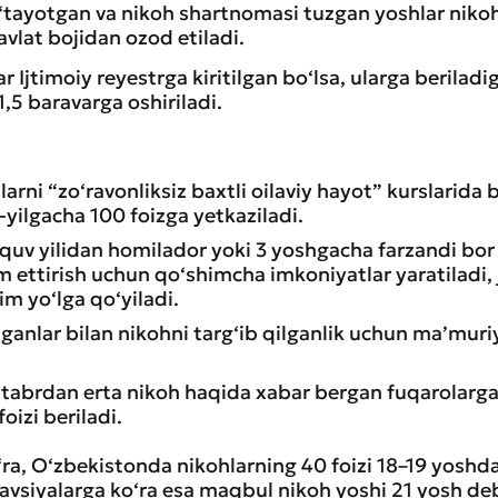
tayotgan va nikoh shartnomasi tuzgan yoshlar niko
vlat bojidan ozod etiladi.
r Ijtimoiy reyestrga kiritilgan bo‘lsa, ularga beriladi
1,5 baravarga oshiriladi.
arni “zo‘ravonliksiz baxtli oilaviy hayot” kurslarida 
yilgacha 100 foizga yetkaziladi.
uv yilidan homilador yoki 3 yoshgacha farzandi bor
m ettirish uchun qo‘shimcha imkoniyatlar yaratiladi
im yo‘lga qo‘yiladi.
nlar bilan nikohni targ‘ib qilganlik uchun ma’muriy 
ntabrdan erta nikoh haqida xabar bergan fuqarolarga
oizi beriladi.
ra, O‘zbekistonda nikohlarning 40 foizi 18–19 yoshda
tavsiyalarga ko‘ra esa maqbul nikoh yoshi 21 yosh de