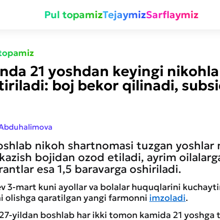
Pul topamiz
Tejaymiz
Sarflaymiz
 topamiz
nda 21 yoshdan keyingi nikohla
iriladi: boj bekor qilinadi, subs
 Abduhalimova
oshlab nikoh shartnomasi tuzgan yoshlar 
kazish bojidan ozod etiladi, ayrim oilalarg
antlar esa 1,5 baravarga oshiriladi.
v 3-mart kuni ayollar va bolalar huquqlarini kuchayt
ni olishga qaratilgan yangi farmonni
imzoladi
.
27-yildan boshlab har ikki tomon kamida 21 yoshga to