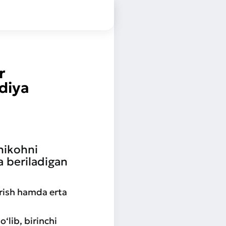
r
idiya
nikohni
a beriladigan
irish hamda erta
‘lib, birinchi