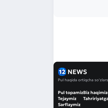
Pul haqida ortiqcha so'zlars
Pul topamiz
Biz haqimi
Tejaymiz
Tahririyatg
Sarflaymiz