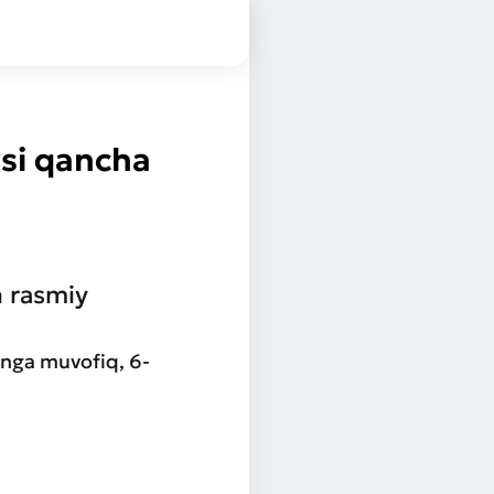
rsi qancha
n rasmiy
unga muvofiq, 6-