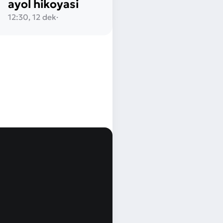
ayol hikoyasi
12:30, 12 dek
·