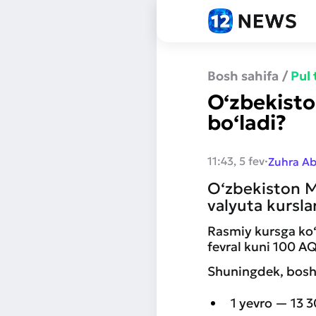
Bosh sahifa
/
Pul
O‘zbekisto
bo‘ladi?
·
11:43, 5 fev
Zuhra A
O‘zbekiston Ma
valyuta kurslar
Rasmiy kursga ko‘
fevral kuni 100 AQ
Shuningdek, boshq
1 yevro — 13 