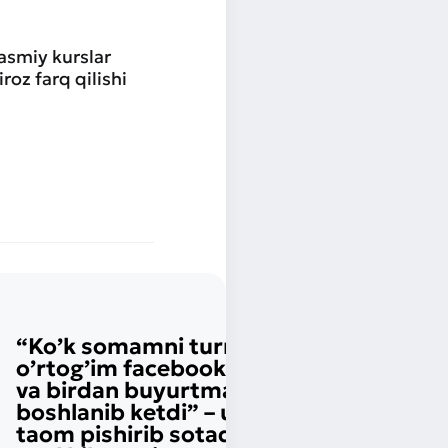
asmiy kurslar
roz farq qilishi
“Ko’k somamni turmush
o’rtog’im facebookka qo’ydi
va birdan buyurtmalar
boshlanib ketdi” – uyda 40 xil
taom pishirib sotadigan yosh