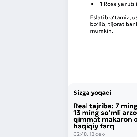
1 Rossiya rub
Eslatib o‘tamiz, 
bo‘lib, tijorat ba
mumkin.
Sizga yoqadi
Real tajriba: 7 ming
13 ming so’mli arz
qimmat makaron o‘
haqiqiy farq
02:48, 12 dek
·