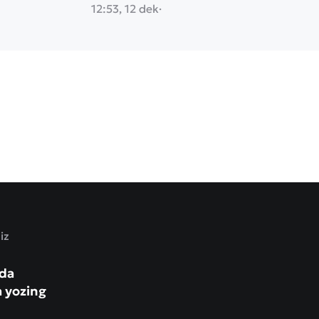
12:53, 12 dek
·
iz
zda
a yozing