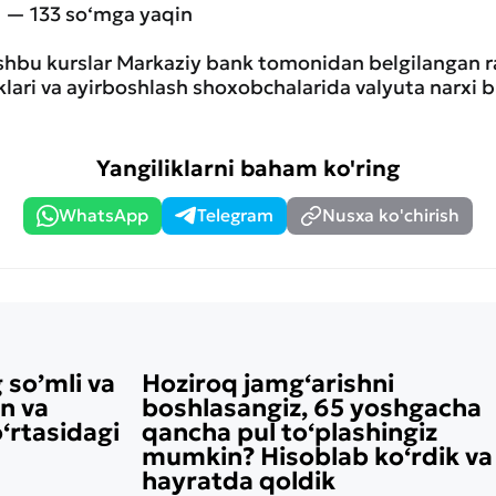
li — 133 so‘mga yaqin
ushbu kurslar Markaziy bank tomonidan belgilangan r
nklari va ayirboshlash shoxobchalarida valyuta narxi bi
Yangiliklarni baham ko'ring
WhatsApp
Telegram
Nusxa ko'chirish
 so’mli va
Hoziroq jamg‘arishni
on va
boshlasangiz, 65 yoshgacha
rtasidagi
qancha pul to‘plashingiz
mumkin? Hisoblab ko‘rdik va
hayratda qoldik