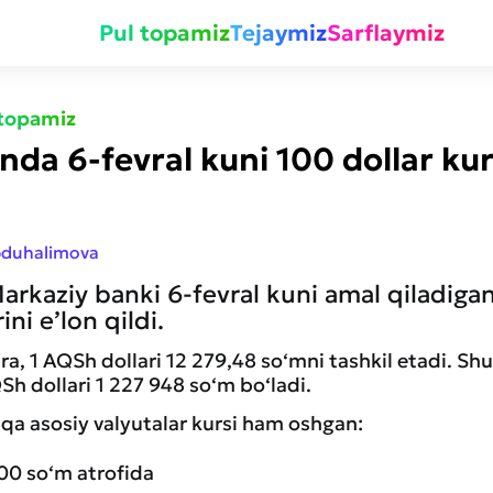
Pul topamiz
Tejaymiz
Sarflaymiz
 topamiz
nda 6-fevral kuni 100 dollar ku
bduhalimova
rkaziy banki 6-fevral kuni amal qiladiga
ini e’lon qildi.
ra, 1 AQSh dollari 12 279,48 so‘mni tashkil etadi. Sh
Sh dollari 1 227 948 so‘m bo‘ladi.
a asosiy valyutalar kursi ham oshgan:
300 so‘m atrofida