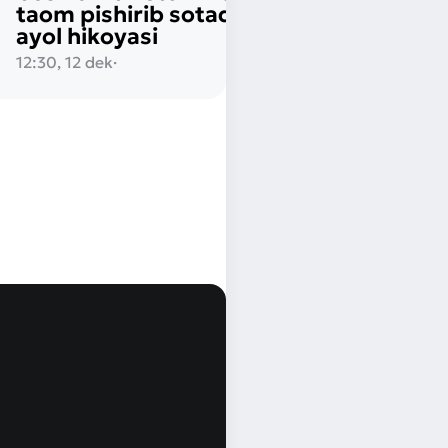
taom pishirib sotadigan yosh
ayol hikoyasi
12:30, 12 dek
·