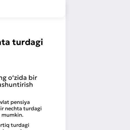
hta turdagi
g o‘zida bir
ushuntirish
vlat pensiya
ir nechta turdagi
sh mumkin.
rtiq turdagi