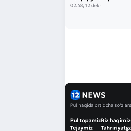
02:48, 12 dek
·
Pul haqida ortiqcha so'zlars
Pul topamiz
Biz haqimi
Tejaymiz
Tahririyatg