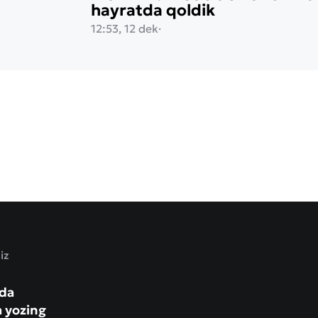
hayratda qoldik
12:53, 12 dek
·
iz
zda
a yozing