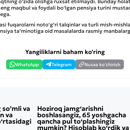
vaqtning o‘zida olishga ruxsat etilmaydi. Bunday hol
n eng maqbul va foydali bo‘lgan pensiya turini mustaq
 ega.
i fuqarolarni noto‘g‘ri talqinlar va turli mish-mishl
nsiya ta’minotiga oid masalalarda rasmiy manbalar
Yangiliklarni baham ko'ring
WhatsApp
Telegram
Nusxa ko'chirish
 so’mli va
Hoziroq jamg‘arishni
on va
boshlasangiz, 65 yoshgacha
rtasidagi
qancha pul to‘plashingiz
mumkin? Hisoblab ko‘rdik va