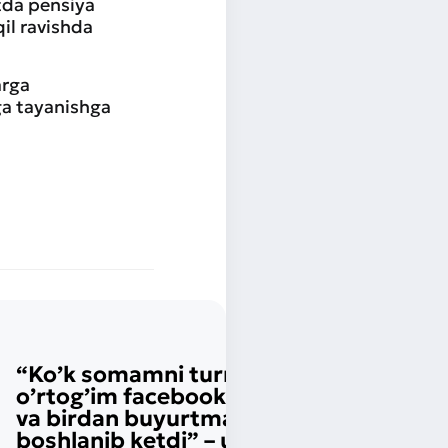
atda pensiya
il ravishda
arga
ga tayanishga
“Ko’k somamni turmush
o’rtog’im facebookka qo’ydi
va birdan buyurtmalar
boshlanib ketdi” – uyda 40 xil