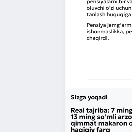
pensiyalarni bir 
oluvchi o‘zi uchu
tanlash huquqiga
Pensiya jamg‘armas
ishonmaslikka, pe
chaqirdi.
Sizga yoqadi
Real tajriba: 7 ming
13 ming so’mli arz
qimmat makaron o‘
haqiqiy farq