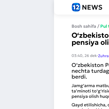
Bosh sahifa
/
Pul
O‘zbekisto
pensiya o
·
03:40, 26 dek
Zuhra
O‘zbekiston Pe
nechta turdagi
berdi.
Jamg‘arma matbu
ta’minoti to‘g‘ri
pensiya olish huqu
Qayd etilishicha,