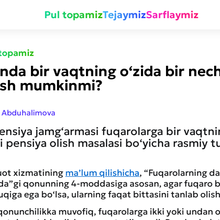
Pul topamiz
Tejaymiz
Sarflaymiz
 topamiz
nda bir vaqtning o‘zida bir nec
lish mumkinmi?
 Abduhalimova
nsiya jamg‘armasi fuqarolarga bir vaqtnin
 pensiya olish masalasi bo‘yicha rasmiy t
ot xizmatining
ma’lum qilishicha
, “Fuqarolarning da
sida”gi qonunning 4-moddasiga asosan, agar fuqaro b
qiga ega bo‘lsa, ularning faqat bittasini tanlab oli
 qonunchilikka muvofiq, fuqarolarga ikki yoki undan o