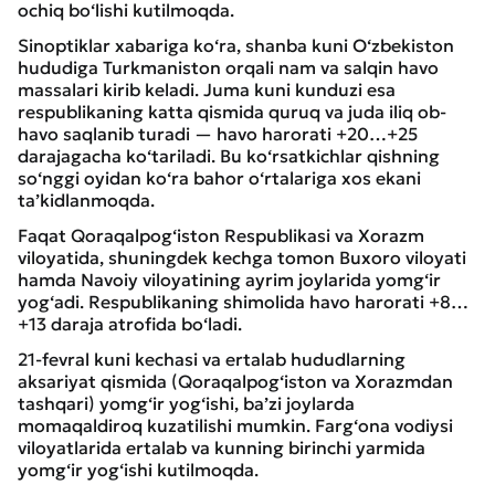
ochiq bo‘lishi kutilmoqda.
Sinoptiklar xabariga ko‘ra, shanba kuni O‘zbekiston
hududiga Turkmaniston orqali nam va salqin havo
massalari kirib keladi. Juma kuni kunduzi esa
respublikaning katta qismida quruq va juda iliq ob-
havo saqlanib turadi — havo harorati +20…+25
darajagacha ko‘tariladi. Bu ko‘rsatkichlar qishning
so‘nggi oyidan ko‘ra bahor o‘rtalariga xos ekani
ta’kidlanmoqda.
Faqat Qoraqalpog‘iston Respublikasi va Xorazm
viloyatida, shuningdek kechga tomon Buxoro viloyati
hamda Navoiy viloyatining ayrim joylarida yomg‘ir
yog‘adi. Respublikaning shimolida havo harorati +8…
+13 daraja atrofida bo‘ladi.
21-fevral kuni kechasi va ertalab hududlarning
aksariyat qismida (Qoraqalpog‘iston va Xorazmdan
tashqari) yomg‘ir yog‘ishi, ba’zi joylarda
momaqaldiroq kuzatilishi mumkin. Farg‘ona vodiysi
viloyatlarida ertalab va kunning birinchi yarmida
yomg‘ir yog‘ishi kutilmoqda.