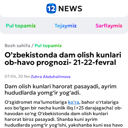
Pul topamiz
Tejaymiz
Sarflaymiz
Bosh sahifa
/
Pul topamiz
O’zbekistonda dam olish kunlari
ob-havo prognozi- 21-22-fevral
·
07:04, 20 fev
Zuhra Abduhalimova
Dam olish kunlari harorat pasayadi, ayrim
hududlarda yomg‘ir yog‘adi.
O‘zgidromet ma’lumotlariga
ko‘ra
, bahor o‘rtalariga
xos bo‘lgan bir necha kunlik iliq (+25 darajagacha) ob-
havodan so‘ng O‘zbekistonda dam olish kunlari
harorat biroz pasayadi. Shanba kuni ayrim
hududlarda yomg‘ir yog‘ishi, yakshanba kuni esa havo