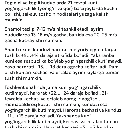
Tog‘oldi va tog‘li hududlarda 21-fevral kuni
yog‘ingarchilik (yomg‘ir va qor) ba’zi joylarda kuchli
bo‘lishi, sel-suv toshqin hodisalari yuzaga kelishi
mumkin.
Shamol tezligi 7–12 m/s ni tashkil etadi, ayrim
hududlarda 13–18 m/s gacha, ba’zida esa 20–25 m/s
gacha kuchayishi mumkin.
Shanba kuni kunduzi harorat me’yoriy qiymatlarga
tushib, +9…+14 daraja atrofida bo‘ladi. Yakshanba
kuni esa respublika bo‘ylab yog‘ingarchilik kutilmaydi,
havo harorati +15…+18 darajagacha ko‘tariladi. Dam
olish kunlari kechasi va ertalab ayrim joylarga tuman
tushishi mumkin.
Toshkent shahrida juma kuni yog‘ingarchilik
kutilmaydi, harorat +22…+24 daraja bo‘ladi. 21-
fevralda kechasi va ertalab yomg‘ir yog‘ishi,
momaqaldiroq kuzatilishi mumkin, kunduzi esa
yog‘ingarchilik kutilmaydi. Harorat kechasi va kunduzi
+11…+13 daraja bo‘ladi. Yakshanba kuni
yog‘ingarchilik kutilmaydi, kechasi va ertalab tuman
tushishi mumkin. Harorat kechasi +3…+5, kunduzi