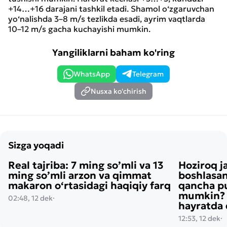
+14…+16 darajani tashkil etadi. Shamol o‘zgaruvchan
yo‘nalishda 3–8 m/s tezlikda esadi, ayrim vaqtlarda
10–12 m/s gacha kuchayishi mumkin.
Yangiliklarni baham ko'ring
WhatsApp
Telegram
Nusxa ko'chirish
Sizga yoqadi
Real tajriba: 7 ming so’mli va 13
Hoziroq j
ming so’mli arzon va qimmat
boshlasan
makaron o‘rtasidagi haqiqiy farq
qancha pu
mumkin? H
02:48, 12 dek
·
hayratda 
12:53, 12 dek
·