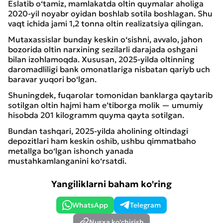
Eslatib o‘tamiz, mamlakatda oltin quymalar aholiga
2020-yil noyabr oyidan boshlab sotila boshlagan. Shu
vaqt ichida jami 1,2 tonna oltin realizatsiya qilingan.
Mutaxassislar bunday keskin o‘sishni, avvalo, jahon
bozorida oltin narxining sezilarli darajada oshgani
bilan izohlamoqda. Xususan, 2025-yilda oltinning
daromadliligi bank omonatlariga nisbatan qariyb uch
baravar yuqori bo‘lgan.
Shuningdek, fuqarolar tomonidan banklarga qaytarib
sotilgan oltin hajmi ham e’tiborga molik — umumiy
hisobda 201 kilogramm quyma qayta sotilgan.
Bundan tashqari, 2025-yilda aholining oltindagi
depozitlari ham keskin oshib, ushbu qimmatbaho
metallga bo‘lgan ishonch yanada
mustahkamlanganini ko‘rsatdi.
Yangiliklarni baham ko'ring
WhatsApp
Telegram
Nusxa ko'chirish