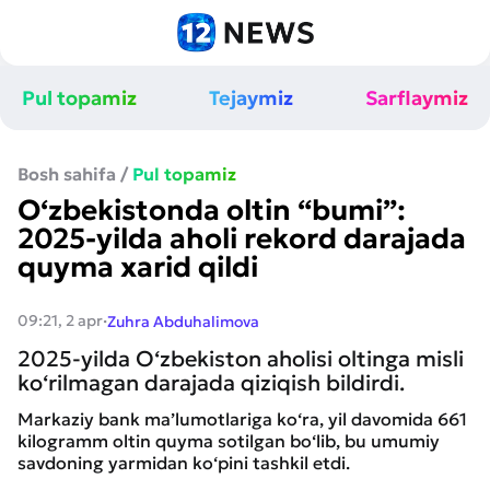
Pul topamiz
Tejaymiz
Sarflaymiz
Bosh sahifa
/
Pul topamiz
O‘zbekistonda oltin “bumi”:
2025-yilda aholi rekord darajada
quyma xarid qildi
·
09:21, 2 apr
Zuhra Abduhalimova
2025-yilda O‘zbekiston aholisi oltinga misli
ko‘rilmagan darajada qiziqish bildirdi.
Markaziy bank ma’lumotlariga ko‘ra, yil davomida 661
kilogramm oltin quyma sotilgan bo‘lib, bu umumiy
savdoning yarmidan ko‘pini tashkil etdi.