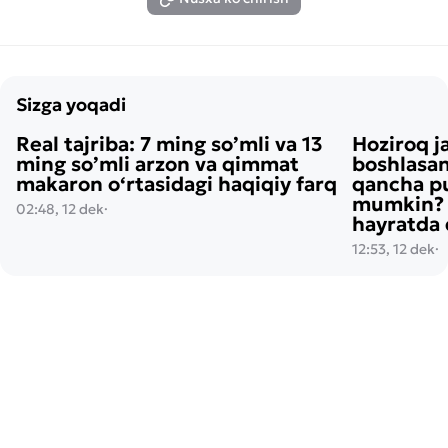
Sizga yoqadi
Real tajriba: 7 ming so’mli va 13
Hoziroq j
ming so’mli arzon va qimmat
boshlasan
makaron o‘rtasidagi haqiqiy farq
qancha pu
mumkin? H
02:48, 12 dek
·
hayratda 
12:53, 12 dek
·