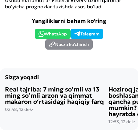
Ushbu ma’lumotlar Federal Rezerv tizimi qarorlari
bo‘yicha prognozlar tuzishda asos bo‘ladi
Yangiliklarni baham ko'ring
WhatsApp
Telegram
Nusxa ko'chirish
Sizga yoqadi
Real tajriba: 7 ming so’mli va 13
Hoziroq j
ming so’mli arzon va qimmat
boshlasan
makaron o‘rtasidagi haqiqiy farq
qancha pu
mumkin? H
02:48, 12 dek
·
hayratda 
12:53, 12 dek
·