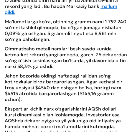
O‘zbekistonda oltin narxlari yil davomida 49-karra
rekord yangiladi. Bu haqda Markaziy bank
ma’lum
qildi.
Ma’lumotlarga ko‘ra, oltinning gramm narxi 1 792 240
so‘mni tashkil qilmoqda, bu o‘tgan jumaga nisbatan
0,09% ga oshgan. 5 grammli lingot esa 8,961 mln
so‘mga baholangan.
Qimmatbaho metall narxlari besh savdo kunida
ketma-ket rekord yangilamoqda, garchi 26 dekabrdan
so‘ng o‘sish sekinlashgan bo‘lsa-da, yil davomida oltin
narxi 58,3% ga oshdi.
Jahon bozorida oldingi haftadagi rallidan so‘ng
kotirovkalar biroz barqarorlashgan. Agar kechasi bir
troy unsiyasi $4540 dan oshgan bo‘lsa, hozirgi narx
$4515 atrofida barqarorlashgan ($145,16 gramm
uchun).
Ekspertlar kichik narx o‘zgarishlarini AQSh dollari
kursi dinamikasi bilan izohlamoqda. Investorlar esa
AQShda dekabr oyiga va yil yakuniga oid inflyatsiya
hamda mehnat bozori ma’lumotlarini kutmoqda.