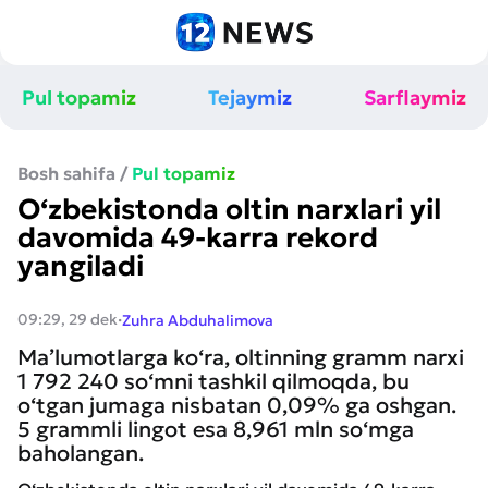
Pul topamiz
Tejaymiz
Sarflaymiz
Bosh sahifa
/
Pul topamiz
O‘zbekistonda oltin narxlari yil
davomida 49-karra rekord
yangiladi
·
09:29, 29 dek
Zuhra Abduhalimova
Ma’lumotlarga ko‘ra, oltinning gramm narxi
1 792 240 so‘mni tashkil qilmoqda, bu
o‘tgan jumaga nisbatan 0,09% ga oshgan.
5 grammli lingot esa 8,961 mln so‘mga
baholangan.