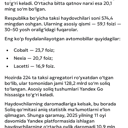
to‘g‘ri keladi. O‘rtacha bitta qatnov narxi esa 20,1
ming so‘m bo‘lgan.
Respublika bo‘yicha taksi haydovchilari soni 574,4
mingdan oshgan. Ularning asosiy qismi — 59,1 foizi —
30–50 yosh oralig‘idagi fuqarolar.
Eng ko‘p foydalanilayotgan avtomobillar quyidagilar:
Cobalt — 23,7 foiz;
Nexia — 20,7 foiz;
Lacetti — 16,9 foiz.
Hozirda 224 ta taksi agregatori ro‘yxatdan o‘tgan
bo‘lib, ular tomonidan jami 128,2 mlrd so‘m soliq
to‘langan. Asosiy soliq tushumlari Yandex Go
hissasiga to‘g‘ri keladi.
Haydovchilarning daromadlariga kelsak, bu borada
Soliq qo‘mitasi aniq statistik ma’lumotlarni e’lon
qilmagan. Shunga qaramay, 2025 yilning 11 oyi
davomida Yandex platformasida ishlagan
haydovchilarning o‘rtacha oylik daromadi 10,9 mln