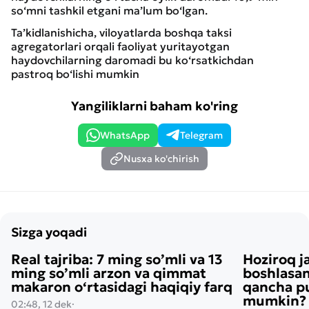
so‘mni tashkil etgani ma’lum bo‘lgan.
Ta’kidlanishicha, viloyatlarda boshqa taksi
agregatorlari orqali faoliyat yuritayotgan
haydovchilarning daromadi bu ko‘rsatkichdan
pastroq bo‘lishi mumkin
Yangiliklarni baham ko'ring
WhatsApp
Telegram
Nusxa ko'chirish
Sizga yoqadi
Real tajriba: 7 ming so’mli va 13
Hoziroq j
ming so’mli arzon va qimmat
boshlasan
makaron o‘rtasidagi haqiqiy farq
qancha pu
mumkin? H
02:48, 12 dek
·