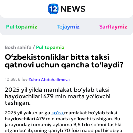
Pul topamiz
Tejaymiz
Sarflaymiz
Bosh sahifa
/
Pul topamiz
O‘zbekistonliklar bitta taksi
qatnovi uchun qancha to‘laydi?
·
10:38, 6 fev
Zuhra Abduhalimova
2025 yil yilda mamlakat bo‘ylab taksi
haydovchilari 479 mln marta yo‘lovchi
tashigan.
2025 yil yakunlariga
ko‘ra,
mamlakat bo‘ylab taksi
haydovchilari 479 mln marta yo‘lovchi tashigan. Bu
jarayondagi umumiy aylanma 9,6 trln so‘mni tashkil
etgan bo‘lib, uning qariyb 70 foizi naqd pul hisobiga