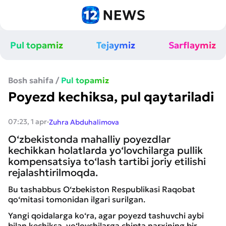
Pul topamiz
Tejaymiz
Sarflaymiz
Bosh sahifa
/
Pul topamiz
Poyezd kechiksa, pul qaytariladi
·
07:23, 1 apr
Zuhra Abduhalimova
O‘zbekistonda mahalliy poyezdlar
kechikkan holatlarda yo‘lovchilarga pullik
kompensatsiya to‘lash tartibi joriy etilishi
rejalashtirilmoqda.
Bu tashabbus O‘zbekiston Respublikasi Raqobat
qo‘mitasi tomonidan ilgari surilgan.
Yangi qoidalarga ko‘ra, agar poyezd tashuvchi aybi
bilan kechiksa, yo‘lovchilarga chipta narxining bir