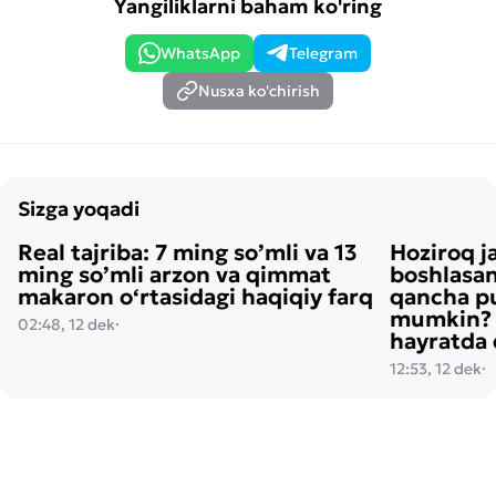
Yangiliklarni baham ko'ring
WhatsApp
Telegram
Nusxa ko'chirish
Sizga yoqadi
Real tajriba: 7 ming so’mli va 13
Hoziroq j
ming so’mli arzon va qimmat
boshlasan
makaron o‘rtasidagi haqiqiy farq
qancha pu
mumkin? H
02:48, 12 dek
·
hayratda 
12:53, 12 dek
·