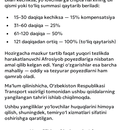
qismi yoki to‘liq summasi qaytarib beriladi:
15–30 daqiqa kechiksa — 15% kompensatsiya
31–60 daqiqa — 25%
61–120 daqiqa — 50%
121 daqiqadan ortiq — 100% (to‘liq qaytarish)
Hozirgacha mazkur tartib faqat yuqori tezlikda
harakatlanuvchi Afrosiyob poyezdlariga nisbatan
amal qilib kelgan edi. Yangi o‘zgarishlar esa barcha
mahalliy — oddiy va tezyurar poyezdlarni ham
qamrab oladi.
Ma’lum qilinishicha, O‘zbekiston Respublikasi
Transport vazirligi tomonidan ushbu qoidalarning
yangilangan tahriri ishlab chiqilmoqda.
Ushbu yangiliklar yo‘lovchilar huquqlarini himoya
qilish, shuningdek, temiryo‘l xizmatlari sifatini
oshirishga qaratilgan.