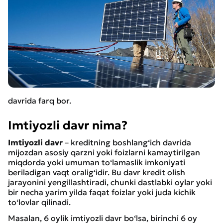
davrida farq bor.
Imtiyozli davr nima?
Imtiyozli davr
– kreditning boshlang‘ich davrida
mijozdan asosiy qarzni yoki foizlarni kamaytirilgan
miqdorda yoki umuman to‘lamaslik imkoniyati
beriladigan vaqt oralig‘idir. Bu davr kredit olish
jarayonini yengillashtiradi, chunki dastlabki oylar yoki
bir necha yarim yilda faqat foizlar yoki juda kichik
to‘lovlar qilinadi.
Masalan, 6 oylik imtiyozli davr bo‘lsa, birinchi 6 oy