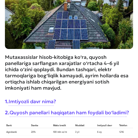
Mutaxassislar hisob-kitobiga ko‘ra, quyosh
panellariga sarflangan xarajatlar o‘rtacha 4–6 yil
ichida o‘zini qoplaydi. Bundan tashqari, elektr
tarmoqlariga bog‘liqlik kamayadi, ayrim hollarda esa
ortiqcha ishlab chiqarilgan energiyani sotish
imkoniyati ham mavjud.
1
.
Imtiyozli davr nima?
2
.
Quyosh panellari haqiqatan ham foydali bo‘ladimi?