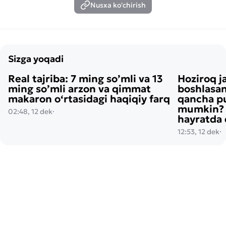
Nusxa ko'chirish
Sizga yoqadi
Real tajriba: 7 ming so’mli va 13
Hoziroq j
ming so’mli arzon va qimmat
boshlasan
makaron o‘rtasidagi haqiqiy farq
qancha pu
mumkin? H
02:48, 12 dek
·
hayratda 
12:53, 12 dek
·