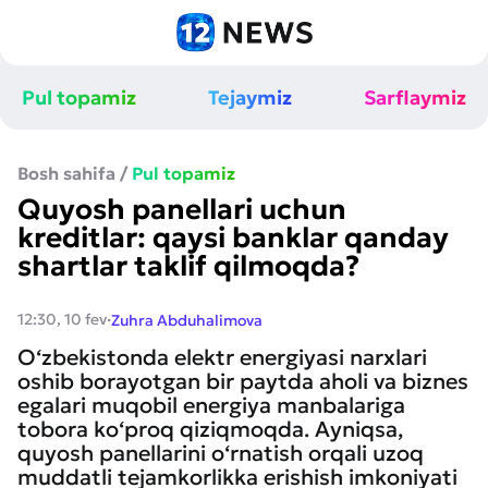
Pul topamiz
Tejaymiz
Sarflaymiz
Bosh sahifa
/
Pul topamiz
Quyosh panellari uchun
kreditlar: qaysi banklar qanday
shartlar taklif qilmoqda?
·
12:30, 10 fev
Zuhra Abduhalimova
O‘zbekistonda elektr energiyasi narxlari
oshib borayotgan bir paytda aholi va biznes
egalari muqobil energiya manbalariga
tobora ko‘proq qiziqmoqda. Ayniqsa,
quyosh panellarini o‘rnatish orqali uzoq
muddatli tejamkorlikka erishish imkoniyati