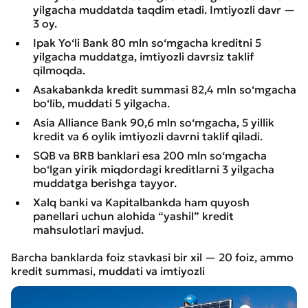
yilgacha muddatda taqdim etadi. Imtiyozli davr —
3 oy.
Ipak Yo‘li Bank 80 mln so‘mgacha kreditni 5
yilgacha muddatga, imtiyozli davrsiz taklif
qilmoqda.
Asakabankda kredit summasi 82,4 mln so‘mgacha
bo‘lib, muddati 5 yilgacha.
Asia Alliance Bank 90,6 mln so‘mgacha, 5 yillik
kredit va 6 oylik imtiyozli davrni taklif qiladi.
SQB va BRB banklari esa 200 mln so‘mgacha
bo‘lgan yirik miqdordagi kreditlarni 3 yilgacha
muddatga berishga tayyor.
Xalq banki va Kapitalbankda ham quyosh
panellari uchun alohida “yashil” kredit
mahsulotlari mavjud.
Barcha banklarda foiz stavkasi bir xil — 20 foiz, ammo
kredit summasi, muddati va imtiyozli