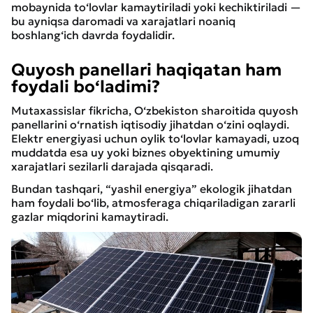
mobaynida to‘lovlar kamaytiriladi yoki kechiktiriladi —
bu ayniqsa daromadi va xarajatlari noaniq
boshlang‘ich davrda foydalidir.
Quyosh panellari haqiqatan ham
foydali bo‘ladimi?
Mutaxassislar fikricha, O‘zbekiston sharoitida quyosh
panellarini o‘rnatish iqtisodiy jihatdan o‘zini oqlaydi.
Elektr energiyasi uchun oylik to‘lovlar kamayadi, uzoq
muddatda esa uy yoki biznes obyektining umumiy
xarajatlari sezilarli darajada qisqaradi.
Bundan tashqari, “yashil energiya” ekologik jihatdan
ham foydali bo‘lib, atmosferaga chiqariladigan zararli
gazlar miqdorini kamaytiradi.