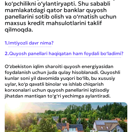
ko‘pchilikni o‘ylantiryapti. Shu sababli
mamlakatdagi qator banklar quyosh
panellarini sotib olish va o‘rnatish uchun
maxsus kredit mahsulotlarini taklif
qilmoqda.
1
.
Imtiyozli davr nima?
2
.
Quyosh panellari haqiqatan ham foydali bo‘ladimi?
O‘zbekiston iqlim sharoiti quyosh energiyasidan
foydalanish uchun juda qulay hisoblanadi. Quyoshli
kunlar soni yil davomida yuqori bo‘lib, bu xususiy
uylar, ko‘p qavatli binolar va ishlab chiqarish
korxonalari uchun quyosh panellarini iqtisodiy
jihatdan mantiqan to‘g‘ri yechimga aylantiradi.