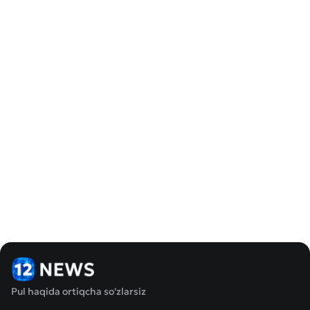
Pul haqida ortiqcha so'zlarsiz