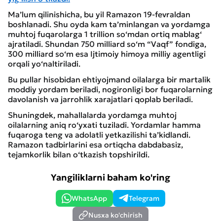
Ma’lum qilinishicha, bu yil Ramazon 19-fevraldan
boshlanadi. Shu oyda kam ta’minlangan va yordamga
muhtoj fuqarolarga 1 trillion so‘mdan ortiq mablag‘
ajratiladi. Shundan 750 milliard so‘m “Vaqf” fondiga,
300 milliard so‘m esa Ijtimoiy himoya milliy agentligi
orqali yo‘naltiriladi.
Bu pullar hisobidan ehtiyojmand oilalarga bir martalik
moddiy yordam beriladi, nogironligi bor fuqarolarning
davolanish va jarrohlik xarajatlari qoplab beriladi.
Shuningdek, mahallalarda yordamga muhtoj
oilalarning aniq ro‘yxati tuziladi. Yordamlar hamma
fuqaroga teng va adolatli yetkazilishi ta’kidlandi.
Ramazon tadbirlarini esa ortiqcha dabdabasiz,
tejamkorlik bilan o‘tkazish topshirildi.
Yangiliklarni baham ko'ring
WhatsApp
Telegram
Nusxa ko'chirish