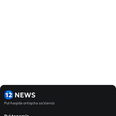
Pul haqida ortiqcha so'zlarsiz