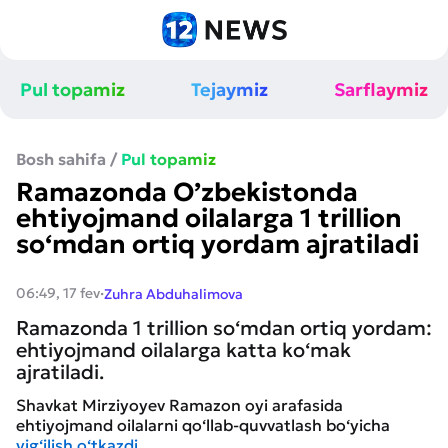
Pul topamiz
Tejaymiz
Sarflaymiz
Bosh sahifa
/
Pul topamiz
Ramazonda O’zbekistonda
ehtiyojmand oilalarga 1 trillion
so‘mdan ortiq yordam ajratiladi
·
06:49, 17 fev
Zuhra Abduhalimova
Ramazonda 1 trillion so‘mdan ortiq yordam:
ehtiyojmand oilalarga katta ko‘mak
ajratiladi.
Shavkat Mirziyoyev Ramazon oyi arafasida
ehtiyojmand oilalarni qo‘llab-quvvatlash bo‘yicha
yig‘ilish o‘tkazdi.