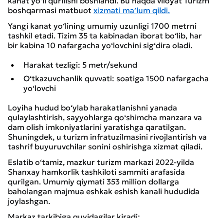
kanat yo‘li qurilishi boshlandi. Bu haqda viloyat Turizm
boshqarmasi matbuot
xizmati ma’lum qildi.
Yangi kanat yo‘lining umumiy uzunligi 1700 metrni
tashkil etadi. Tizim 35 ta kabinadan iborat bo‘lib, har
bir kabina 10 nafargacha yo‘lovchini sig‘dira oladi.
Harakat tezligi: 5 metr/sekund
O‘tkazuvchanlik quvvati: soatiga 1500 nafargacha
yo‘lovchi
Loyiha hudud bo‘ylab harakatlanishni yanada
qulaylashtirish, sayyohlarga qo‘shimcha manzara va
dam olish imkoniyatlarini yaratishga qaratilgan.
Shuningdek, u turizm infratuzilmasini rivojlantirish va
tashrif buyuruvchilar sonini oshirishga xizmat qiladi.
Eslatib o‘tamiz, mazkur turizm markazi 2022-yilda
Shanxay hamkorlik tashkiloti sammiti arafasida
qurilgan. Umumiy qiymati 353 million dollarga
baholangan majmua eshkak eshish kanali hududida
joylashgan.
Markaz tarkibiga quyidagilar kiradi: