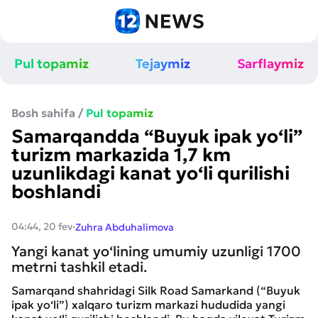
Pul topamiz
Tejaymiz
Sarflaymiz
Bosh sahifa
/
Pul topamiz
Samarqandda “Buyuk ipak yo‘li”
turizm markazida 1,7 km
uzunlikdagi kanat yo‘li qurilishi
boshlandi
·
04:44, 20 fev
Zuhra Abduhalimova
Yangi kanat yo‘lining umumiy uzunligi 1700
metrni tashkil etadi.
Samarqand shahridagi Silk Road Samarkand (“Buyuk
ipak yo‘li”) xalqaro turizm markazi hududida yangi