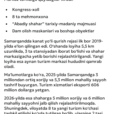
Kongress-xoll
8 ta mehmonxona
“Abadiy shahar” tarixiy-madaniy majmuasi
Dam olish maskanlari va boshqa obyektlar
Samarqandda kanat yo‘li qurish rejasi ilk bor 2019-
yilda e’lon qilingan edi. O‘shanda loyiha 5,5 km
uzunlikda, 3 ta stansiyadan iborat bo‘lishi va shahar
markazigacha yetib borishi rejalashtirilgandi. Yangi
loyiha esa aynan turizm markazi hududini qamrab
oladi.
Ma’lumotlarga ko‘ra, 2025-yilda Samarqandga 3
milliondan ortiq xorijiy va 5,3 million mahalliy sayyoh
tashrif buyurgan. Turizm xizmatlari eksporti 606
million dollarga yetgan.
2026-yilda esa shaharga 5 million xorijiy va 6 million
mahalliy sayyohni jalb qilish rejalashtirilmoqda.
Shuningdek, viloyatda 8 ta yangi turizm ko‘chasi
tashkil etilishi ko‘zda tutilgan bo‘lib, ularning 2 tasi