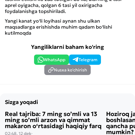
aprel oyigacha, qolgan 6 tasi yil oxirigacha
foydalanishga topshiriladi.
Yangi kanat yo‘li loyihasi aynan shu ulkan
maqsadlarga erishishda muhim qadam bo‘lishi
kutilmoqda
Yangiliklarni baham ko'ring
WhatsApp
Telegram
Nusxa ko'chirish
Sizga yoqadi
Real tajriba: 7 ming so’mli va 13
Hoziroq j
ming so’mli arzon va qimmat
boshlasan
makaron o‘rtasidagi haqiqiy farq
qancha pu
mumkin? H
02:48, 12 dek
·