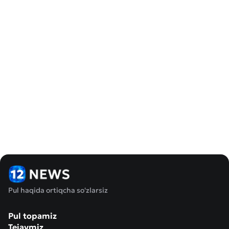
Pul haqida ortiqcha so'zlarsiz
Pul topamiz
Tejaymiz