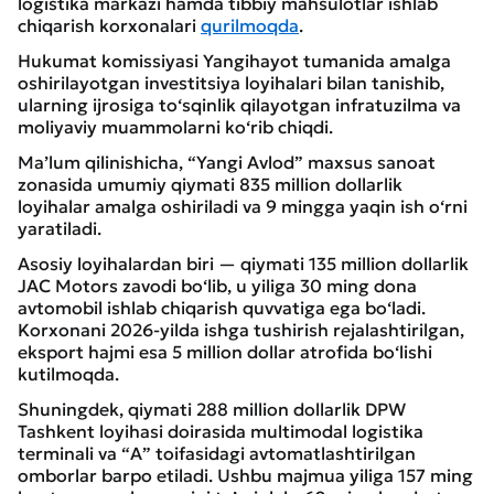
logistika markazi hamda tibbiy mahsulotlar ishlab
chiqarish korxonalari
qurilmoqda
.
Hukumat komissiyasi Yangihayot tumanida amalga
oshirilayotgan investitsiya loyihalari bilan tanishib,
ularning ijrosiga to‘sqinlik qilayotgan infratuzilma va
moliyaviy muammolarni ko‘rib chiqdi.
Ma’lum qilinishicha, “Yangi Avlod” maxsus sanoat
zonasida umumiy qiymati 835 million dollarlik
loyihalar amalga oshiriladi va 9 mingga yaqin ish o‘rni
yaratiladi.
Asosiy loyihalardan biri — qiymati 135 million dollarlik
JAC Motors zavodi bo‘lib, u yiliga 30 ming dona
avtomobil ishlab chiqarish quvvatiga ega bo‘ladi.
Korxonani 2026-yilda ishga tushirish rejalashtirilgan,
eksport hajmi esa 5 million dollar atrofida bo‘lishi
kutilmoqda.
Shuningdek, qiymati 288 million dollarlik DPW
Tashkent loyihasi doirasida multimodal logistika
terminali va “A” toifasidagi avtomatlashtirilgan
omborlar barpo etiladi. Ushbu majmua yiliga 157 ming