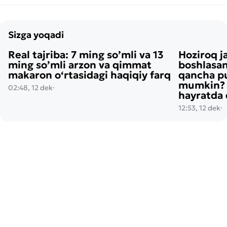
Sizga yoqadi
Real tajriba: 7 ming so’mli va 13
Hoziroq j
ming so’mli arzon va qimmat
boshlasan
makaron o‘rtasidagi haqiqiy farq
qancha pu
mumkin? H
02:48, 12 dek
·
hayratda 
12:53, 12 dek
·