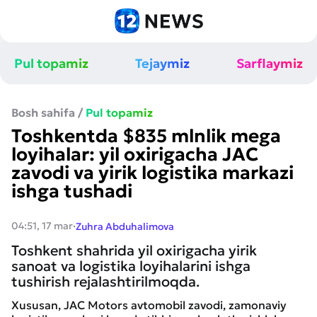
Pul topamiz
Tejaymiz
Sarflaymiz
Bosh sahifa
/
Pul topamiz
Toshkentda $835 mlnlik mega
loyihalar: yil oxirigacha JAC
zavodi va yirik logistika markazi
ishga tushadi
·
04:51, 17 mar
Zuhra Abduhalimova
Toshkent shahrida yil oxirigacha yirik
sanoat va logistika loyihalarini ishga
tushirish rejalashtirilmoqda.
Xususan, JAC Motors avtomobil zavodi, zamonaviy