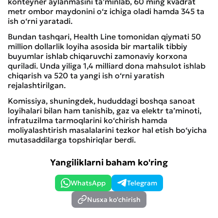
konteyner aylanmasini ta’minlab, 60 ming kvadrat
metr ombor maydonini o‘z ichiga oladi hamda 345 ta
ish o‘rni yaratadi.
Bundan tashqari, Health Line tomonidan qiymati 50
million dollarlik loyiha asosida bir martalik tibbiy
buyumlar ishlab chiqaruvchi zamonaviy korxona
quriladi. Unda yiliga 1,4 milliard dona mahsulot ishlab
chiqarish va 520 ta yangi ish o‘rni yaratish
rejalashtirilgan.
Komissiya, shuningdek, hududdagi boshqa sanoat
loyihalari bilan ham tanishib, gaz va elektr ta’minoti,
infratuzilma tarmoqlarini ko‘chirish hamda
moliyalashtirish masalalarini tezkor hal etish bo‘yicha
mutasaddilarga topshiriqlar berdi.
Yangiliklarni baham ko'ring
WhatsApp
Telegram
Nusxa ko'chirish