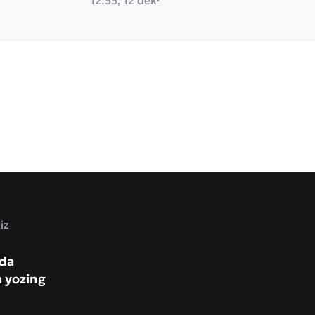
12:53, 12 dek
·
iz
zda
a yozing