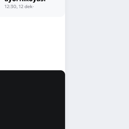
12:30, 12 dek
·