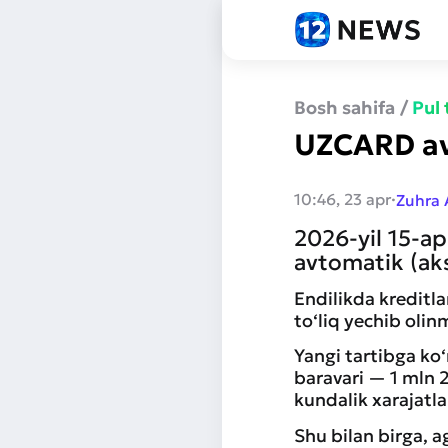
Bosh sahifa
/
Pul
UZCARD avt
·
10:46, 23 apr
Zuhra
2026-yil 15-a
avtomatik (aks
Endilikda kreditl
to‘liq yechib olin
Yangi tartibga ko
baravari — 1 mln 
kundalik xarajatl
Shu bilan birga, a