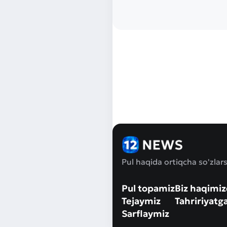
Pul haqida ortiqcha so'zlars
Pul topamiz
Biz haqimi
Tejaymiz
Tahririyatg
Sarflaymiz