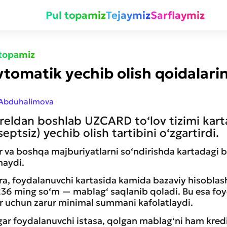
Pul topamiz
Tejaymiz
Sarflaymiz
 topamiz
omatik yechib olish qoidalarin
 Abduhalimova
preldan boshlab UZCARD to‘lov tizimi kart
eptsiz) yechib olish tartibini o‘zgartirdi.
ar va boshqa majburiyatlarni so‘ndirishda kartadagi 
maydi.
‘ra, foydalanuvchi kartasida kamida bazaviy hisobla
236 ming so‘m — mablag‘ saqlanib qoladi. Bu esa fo
ar uchun zarur minimal summani kafolatlaydi.
gar foydalanuvchi istasa, qolgan mablag‘ni ham kredi