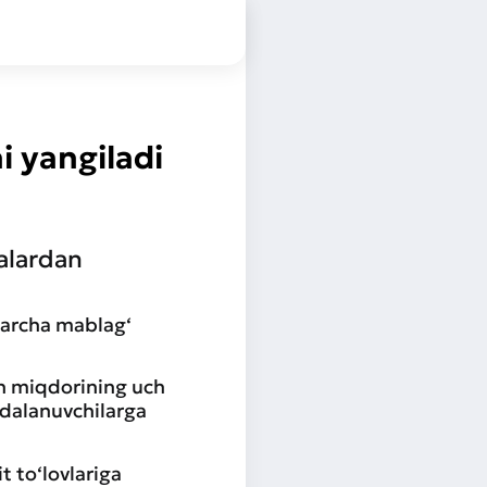
i yangiladi
alardan
barcha mablag‘
sh miqdorining uch
ydalanuvchilarga
t to‘lovlariga