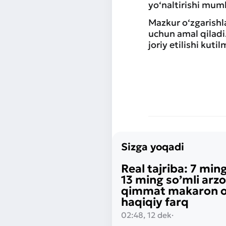
yo‘naltirishi mum
Mazkur o‘zgarishla
uchun amal qiladi
joriy etilishi kuti
Sizga yoqadi
Real tajriba: 7 ming
13 ming so’mli arz
qimmat makaron o‘
haqiqiy farq
02:48, 12 dek
·