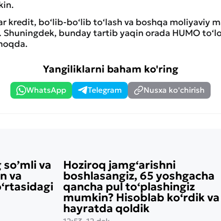
kin.
r kredit, bo‘lib-bo‘lib to‘lash va boshqa moliyaviy m
. Shuningdek, bunday tartib yaqin orada HUMO to‘l
lmoqda.
Yangiliklarni baham ko'ring
WhatsApp
Telegram
Nusxa ko'chirish
 so’mli va
Hoziroq jamg‘arishni
on va
boshlasangiz, 65 yoshgacha
rtasidagi
qancha pul to‘plashingiz
mumkin? Hisoblab ko‘rdik va
hayratda qoldik