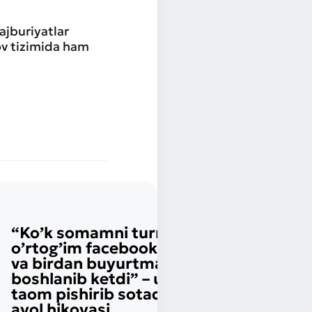
ajburiyatlar
ov tizimida ham
“Ko’k somamni turmush
o’rtog’im facebookka qo’ydi
va birdan buyurtmalar
boshlanib ketdi” – uyda 40 xil
taom pishirib sotadigan yosh
ayol hikoyasi