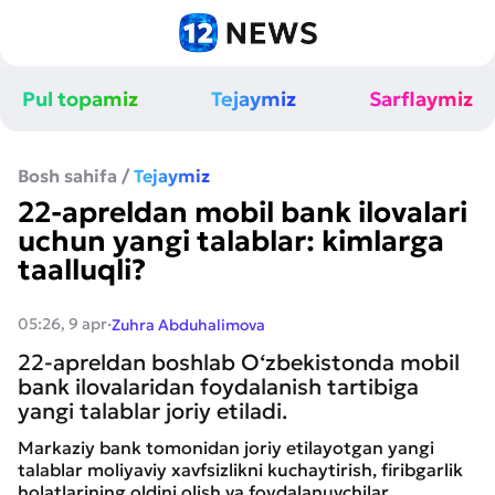
Pul topamiz
Tejaymiz
Sarflaymiz
Bosh sahifa
/
Tejaymiz
22-apreldan mobil bank ilovalari
uchun yangi talablar: kimlarga
taalluqli?
·
05:26, 9 apr
Zuhra Abduhalimova
22-apreldan boshlab O‘zbekistonda mobil
bank ilovalaridan foydalanish tartibiga
yangi talablar joriy etiladi.
Markaziy bank tomonidan joriy etilayotgan yangi
talablar moliyaviy xavfsizlikni kuchaytirish, firibgarlik
holatlarining oldini olish va foydalanuvchilar