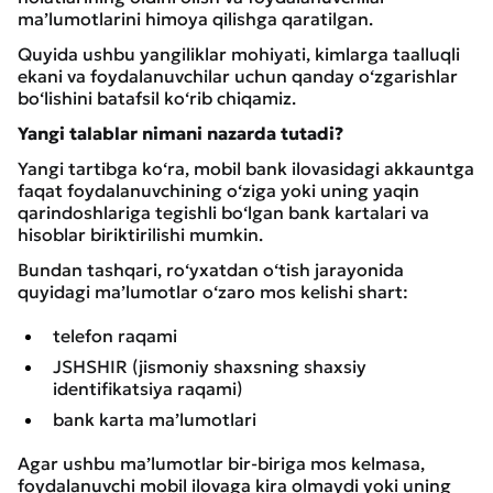
ma’lumotlarini himoya qilishga qaratilgan.
Quyida ushbu yangiliklar mohiyati, kimlarga taalluqli
ekani va foydalanuvchilar uchun qanday o‘zgarishlar
bo‘lishini batafsil ko‘rib chiqamiz.
Yangi talablar nimani nazarda tutadi?
Yangi tartibga ko‘ra, mobil bank ilovasidagi akkauntga
faqat foydalanuvchining o‘ziga yoki uning yaqin
qarindoshlariga tegishli bo‘lgan bank kartalari va
hisoblar biriktirilishi mumkin.
Bundan tashqari, ro‘yxatdan o‘tish jarayonida
quyidagi ma’lumotlar o‘zaro mos kelishi shart:
telefon raqami
JSHSHIR (jismoniy shaxsning shaxsiy
identifikatsiya raqami)
bank karta ma’lumotlari
Agar ushbu ma’lumotlar bir-biriga mos kelmasa,
foydalanuvchi mobil ilovaga kira olmaydi yoki uning