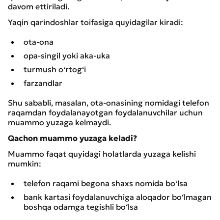
davom ettiriladi.
Yaqin qarindoshlar toifasiga quyidagilar kiradi:
ota-ona
opa-singil yoki aka-uka
turmush o‘rtog‘i
farzandlar
Shu sababli, masalan, ota-onasining nomidagi telefon
raqamdan foydalanayotgan foydalanuvchilar uchun
muammo yuzaga kelmaydi.
Qachon muammo yuzaga keladi?
Muammo faqat quyidagi holatlarda yuzaga kelishi
mumkin:
telefon raqami begona shaxs nomida bo‘lsa
bank kartasi foydalanuvchiga aloqador bo‘lmagan
boshqa odamga tegishli bo‘lsa