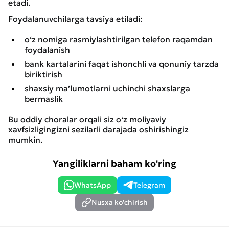
etadi.
Foydalanuvchilarga tavsiya etiladi:
o‘z nomiga rasmiylashtirilgan telefon raqamdan
foydalanish
bank kartalarini faqat ishonchli va qonuniy tarzda
biriktirish
shaxsiy ma’lumotlarni uchinchi shaxslarga
bermaslik
Bu oddiy choralar orqali siz o‘z moliyaviy
xavfsizligingizni sezilarli darajada oshirishingiz
mumkin.
Yangiliklarni baham ko'ring
WhatsApp
Telegram
Nusxa ko'chirish