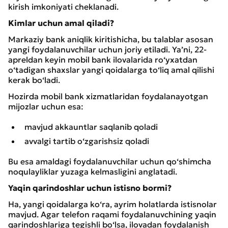
kirish imkoniyati cheklanadi.
Kimlar uchun amal qiladi?
Markaziy bank aniqlik kiritishicha, bu talablar asosan
yangi foydalanuvchilar uchun joriy etiladi. Ya’ni, 22-
apreldan keyin mobil bank ilovalarida ro‘yxatdan
o‘tadigan shaxslar yangi qoidalarga to‘liq amal qilishi
kerak bo‘ladi.
Hozirda mobil bank xizmatlaridan foydalanayotgan
mijozlar uchun esa:
mavjud akkauntlar saqlanib qoladi
avvalgi tartib o‘zgarishsiz qoladi
Bu esa amaldagi foydalanuvchilar uchun qo‘shimcha
noqulayliklar yuzaga kelmasligini anglatadi.
Yaqin qarindoshlar uchun istisno bormi?
Ha, yangi qoidalarga ko‘ra, ayrim holatlarda istisnolar
mavjud. Agar telefon raqami foydalanuvchining yaqin
qarindoshlariga tegishli bo‘lsa, ilovadan foydalanish