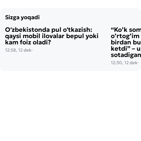
Sizga yoqadi
Oʻzbekistonda pul oʻtkazish:
“Ko’k so
qaysi mobil ilovalar bepul yoki
o’rtog’im
kam foiz oladi?
birdan bu
ketdi” – 
12:58, 12 dek
·
sotadigan
12:30, 12 dek
·