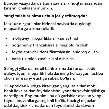
Bunday vaziyatlarda tizim xavfsizlik nuqtai nazaridan
kirishni cheklashi mumkin.
Yangi talablar nima uchun joriy etilmoqda?
Mazkur o‘zgarishlar birinchi navbatda quyidagi
maqsadlarga xizmat qiladi:
moliyaviy firibgarliklarni kamaytirish
noqonuniy tranzaksiyalarning oldini olish
foydalanuvchi identifikatsiyasini aniqroq qilish
bank tizimida xavfsizlikni oshirish
So‘nggi yillarda mobil bank xizmatlari orqali sodir
etilayotgan firibgarlik holatlarining ko‘paygani ushbu
choralarni joriy etishga sabab bo‘lgan.
22-apreldan kuchga kiradigan yangi talablar mobil
bank ilovalaridan foydalanishni yanada xavfsiz qilishga
qaratilgan. Eng muhimi, bu o‘zgarishlar asosan yangi
foydalanuvchilarga tegishli bo‘lib, hozirgi mijozlar
odatdagidek xizmatlardan foydalanishda davom