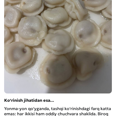
Ko‘rinish jihatidan esa...
Yonma-yon qo‘yganda, tashqi ko‘rinishdagi farq katta
emas: har ikkisi ham oddiy chuchvara shaklida. Biroq