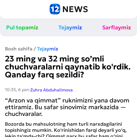
Pul topamiz
Tejaymiz
Sarflaymiz
Bosh sahifa
/
Tejaymiz
23 ming va 32 ming so’mli
chuchvaralarni qaynatib ko'rdik.
Qanday farq sezildi?
·
10:35, 6 yan
Zuhra Abduhalimova
“Arzon va qimmat” ruknimizni yana davom
ettiramiz. Bu safar sinovimiz markazida —
chuchvaralar.
Bozorda bu mahsulotning ham turli narxdagilarini
topishingiz mumkin. Ko‘rinishidan farqi deyarli yo‘q,
lekin ta’mda-chi? Qimmat narx bu safar ham o‘zini