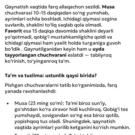
Qaynatish vaqtida farq allaqachon sezildi.
Musa
chuchvarasi 10–15 daqiqadan so‘ng yumshab,
ayrimlari ochila boshladi. Ichidagi qiymasi ozgina
suvlanib, shaklini to‘liq saqlab qola olmadi.
Favorit
esa 15 daqiqa davomida shaklini deyarli
yo‘qotmadi, qobig‘i mustahkamligicha qoldi va
ichidagi qiymasi ham yaxlit holda turganiga guvoh
bo’ldik . Qaynatilganidan keyin ham u
uyda
tayyorlangan chuchvarani
eslatdi — tabiiyroq
ko‘rinish, to‘yinganroq ta’m.
Ta’m va tuzilma: ustunlik qaysi birida?
Pishgan chuchvaralarni tatib ko‘rganimizda, farq
yanada ravshanlashdi:
Musa (23 ming so‘m): Ta’mi biroz sun’iy,
go‘shtdan ko‘ra ziravor hidi kuchliroq. Qobig‘i tez
yumshaydi, sovigandan so‘ng esa biroz qotib,
yopishqoq tus oladi. Shuningdek, qaynatish
vaqtida ayrimlari yorilib ketganini ko‘rish mumkin.