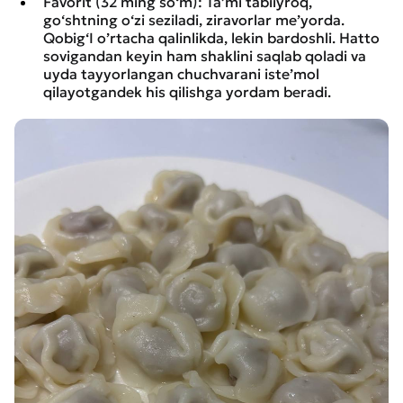
Favorit (32 ming so‘m): Ta’mi tabiiyroq,
go‘shtning o‘zi seziladi, ziravorlar me’yorda.
Qobig‘I o’rtacha qalinlikda, lekin bardoshli. Hatto
sovigandan keyin ham shaklini saqlab qoladi va
uyda tayyorlangan chuchvarani iste’mol
qilayotgandek his qilishga yordam beradi.