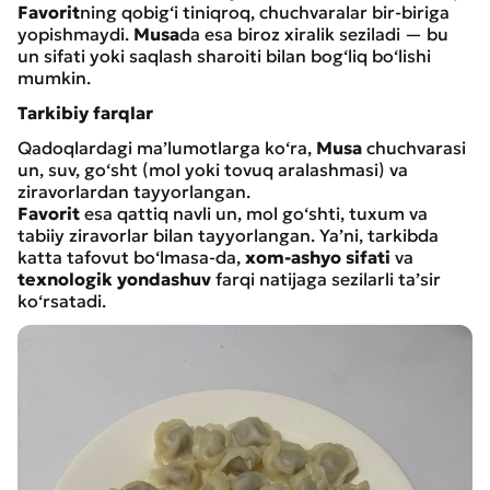
Favorit
ning qobig‘i tiniqroq, chuchvaralar bir-biriga
yopishmaydi.
Musa
da esa biroz xiralik seziladi — bu
un sifati yoki saqlash sharoiti bilan bog‘liq bo‘lishi
mumkin.
Tarkibiy farqlar
Qadoqlardagi ma’lumotlarga ko‘ra,
Musa
chuchvarasi
un, suv, go‘sht (mol yoki tovuq aralashmasi) va
ziravorlardan tayyorlangan.
Favorit
esa qattiq navli un, mol go‘shti, tuxum va
tabiiy ziravorlar bilan tayyorlangan. Ya’ni, tarkibda
katta tafovut bo‘lmasa-da,
xom-ashyo sifati
va
texnologik yondashuv
farqi natijaga sezilarli ta’sir
ko‘rsatadi.