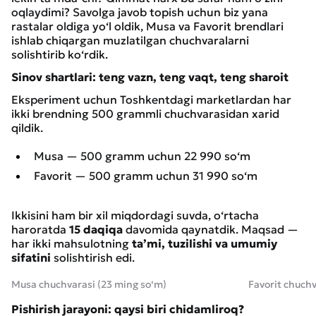
oqlaydimi? Savolga javob topish uchun biz yana
rastalar oldiga yo‘l oldik, Musa va Favorit brendlari
ishlab chiqargan muzlatilgan chuchvaralarni
solishtirib ko‘rdik.
Sinov shartlari: teng vazn, teng vaqt, teng sharoit
Eksperiment uchun Toshkentdagi marketlardan har
ikki brendning 500 grammli chuchvarasidan xarid
qildik.
Musa — 500 gramm uchun 22 990 so‘m
Favorit — 500 gramm uchun 31 990 so‘m
Ikkisini ham bir xil miqdordagi suvda, o‘rtacha
haroratda
15 daqiqa
davomida qaynatdik. Maqsad —
har ikki mahsulotning
ta’mi, tuzilishi va umumiy
sifatini
solishtirish edi.
Musa chuchvarasi (23 ming so‘m)
Favorit chuchv
Pishirish jarayoni: qaysi biri chidamliroq?