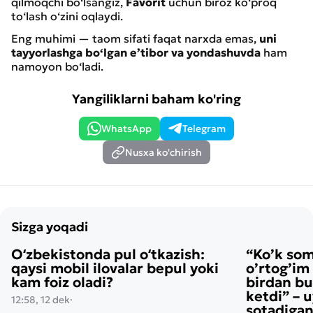
qilmoqchi bo‘lsangiz,
Favorit
uchun biroz ko‘proq
to‘lash o‘zini oqlaydi.
Eng muhimi — taom sifati faqat narxda emas,
uni
tayyorlashga bo‘lgan e’tibor va yondashuvda
ham
namoyon bo‘ladi.
Yangiliklarni baham ko'ring
WhatsApp
Telegram
Nusxa ko'chirish
Sizga yoqadi
Oʻzbekistonda pul oʻtkazish:
“Ko’k so
qaysi mobil ilovalar bepul yoki
o’rtog’im
kam foiz oladi?
birdan bu
ketdi” – 
12:58, 12 dek
·
sotadigan