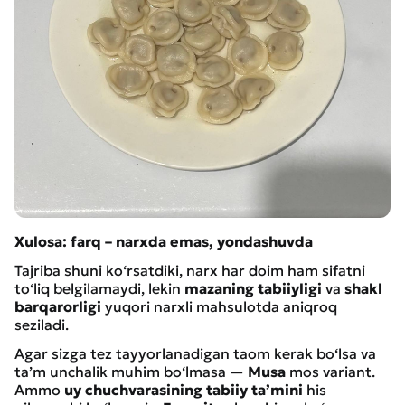
Xulosa: farq – narxda emas, yondashuvda
Tajriba shuni ko‘rsatdiki, narx har doim ham sifatni
to‘liq belgilamaydi, lekin
mazaning tabiiyligi
va
shakl
barqarorligi
yuqori narxli mahsulotda aniqroq
seziladi.
Agar sizga tez tayyorlanadigan taom kerak bo‘lsa va
ta’m unchalik muhim bo‘lmasa —
Musa
mos variant.
Ammo
uy chuchvarasining tabiiy ta’mini
his