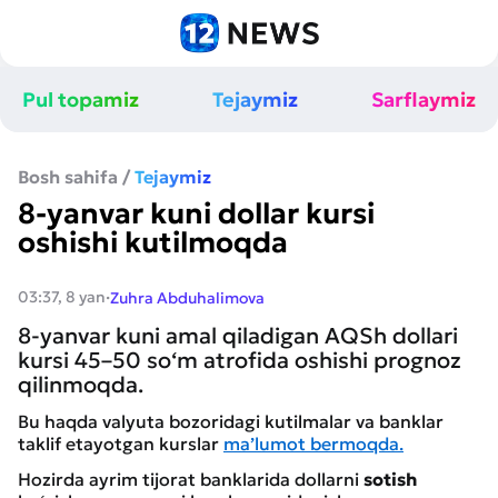
Pul topamiz
Tejaymiz
Sarflaymiz
Bosh sahifa
/
Tejaymiz
8-yanvar kuni dollar kursi
oshishi kutilmoqda
·
03:37, 8 yan
Zuhra Abduhalimova
8-yanvar kuni amal qiladigan AQSh dollari
kursi 45–50 so‘m atrofida oshishi prognoz
qilinmoqda.
Bu haqda valyuta bozoridagi kutilmalar va banklar
taklif etayotgan kurslar
ma’lumot bermoqda.
Hozirda ayrim tijorat banklarida dollarni
sotish