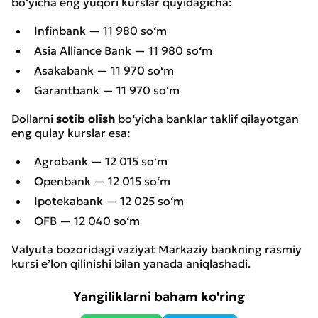
bo‘yicha eng yuqori kurslar quyidagicha:
Infinbank — 11 980 so‘m
Asia Alliance Bank — 11 980 so‘m
Asakabank — 11 970 so‘m
Garantbank — 11 970 so‘m
Dollarni
sotib olish
bo‘yicha banklar taklif qilayotgan
eng qulay kurslar esa:
Agrobank — 12 015 so‘m
Openbank — 12 015 so‘m
Ipotekabank — 12 025 so‘m
OFB — 12 040 so‘m
Valyuta bozoridagi vaziyat Markaziy bankning rasmiy
kursi e’lon qilinishi bilan yanada aniqlashadi.
Yangiliklarni baham ko'ring