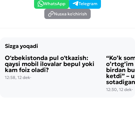
WhatsApp
Telegram
Nusxa ko'chirish
Sizga yoqadi
Oʻzbekistonda pul oʻtkazish:
“Ko’k so
qaysi mobil ilovalar bepul yoki
o’rtog’im
kam foiz oladi?
birdan bu
ketdi” – 
12:58, 12 dek
·
sotadigan
12:30, 12 dek
·