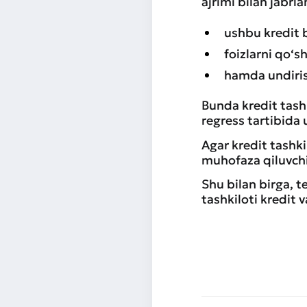
ajrimi bilan jabrla
ushbu kredit b
foizlarni qo‘sh
hamda undiris
Bunda kredit tashk
regress tartibida 
Agar kredit tashki
muhofaza qiluvchi
Shu bilan birga, t
tashkiloti kredit 