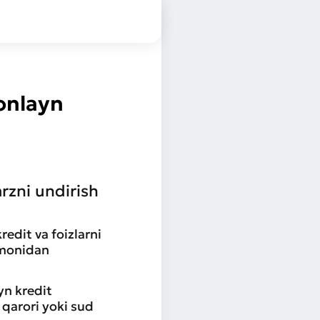
 onlayn
rzni undirish
edit va foizlarni
tomonidan
yn kredit
 qarori yoki sud