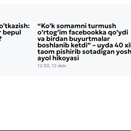
oʻtkazish:
“Ko’k somamni turmush
r bepul
o’rtog’im facebookka qo’ydi
?
va birdan buyurtmalar
boshlanib ketdi” – uyda 40 xi
taom pishirib sotadigan yos
ayol hikoyasi
12:30, 12 dek
·