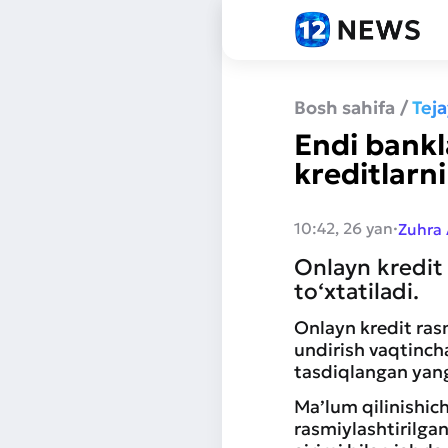
Bosh sahifa
/
Tej
Endi bankl
kreditlarn
·
10:42, 26 yan
Zuhra
Onlayn kredit 
to‘xtatiladi.
Onlayn kredit rasm
undirish vaqtincha
tasdiqlangan yan
Ma’lum qilinishich
rasmiylashtirilgan