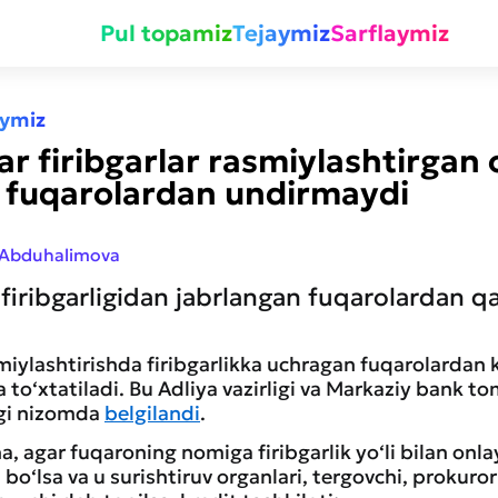
Pul topamiz
Tejaymiz
Sarflaymiz
aymiz
ar firibgarlar rasmiylashtirgan
i fuqarolardan undirmaydi
 Abduhalimova
firibgarligidan jabrlangan fuqarolardan qa
iylashtirishda firibgarlikka uchragan fuqarolardan kr
 to‘xtatiladi. Bu Adliya vazirligi va Markaziy bank 
gi nizomda
belgilandi
.
a, agar fuqaroning nomiga firibgarlik yo‘li bilan onla
 bo‘lsa va u surishtiruv organlari, tergovchi, prokuror