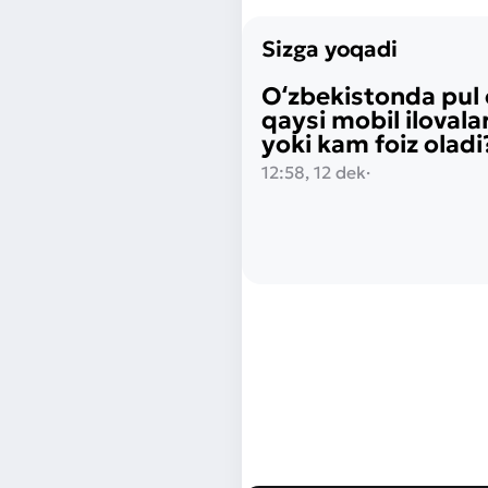
Sizga yoqadi
Oʻzbekistonda pul 
qaysi mobil ilovala
yoki kam foiz oladi
12:58, 12 dek
·