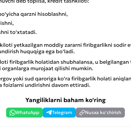
nuvchi deb topilsa, kredit tashkiloti:
o‘yicha qarzni hisoblashni,
ishni,
hni to‘xtatadi.
iloti yetkazilgan moddiy zararni firibgarlikni sodir
undirish huquqiga ega bo‘ladi.
loti firibgarlik holatidan shubhalansa, u belgilanga
 organlarga murojaat qilishi mumkin.
ergov yoki sud qaroriga ko‘ra firibgarlik holati aniql
va foizlarni undirishni davom ettiradi.
Yangiliklarni baham ko'ring
WhatsApp
Telegram
Nusxa ko'chirish