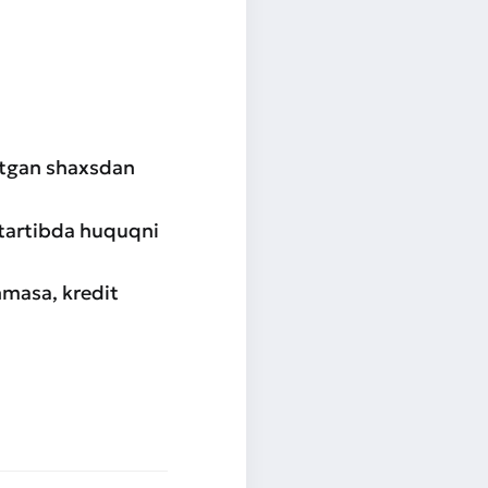
 etgan shaxsdan
n tartibda huquqni
anmasa, kredit