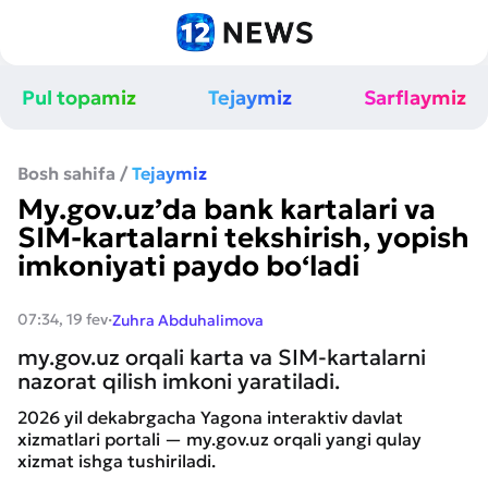
Pul topamiz
Tejaymiz
Sarflaymiz
Bosh sahifa
/
Tejaymiz
My.gov.uz’da bank kartalari va
SIM-kartalarni tekshirish, yopish
imkoniyati paydo bo‘ladi
·
07:34, 19 fev
Zuhra Abduhalimova
my.gov.uz orqali karta va SIM-kartalarni
nazorat qilish imkoni yaratiladi.
2026 yil dekabrgacha Yagona interaktiv davlat
xizmatlari portali — my.gov.uz orqali yangi qulay
xizmat ishga tushiriladi.