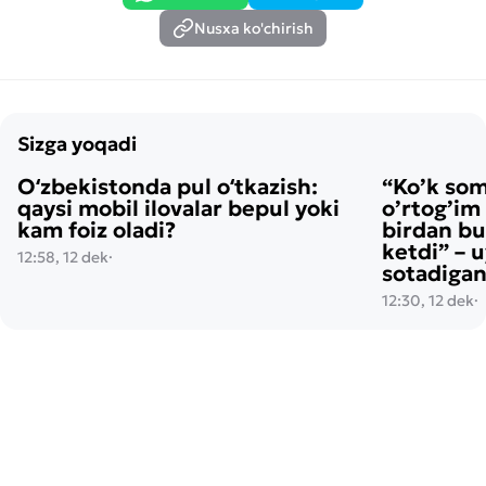
Nusxa ko'chirish
Sizga yoqadi
Oʻzbekistonda pul oʻtkazish:
“Ko’k so
qaysi mobil ilovalar bepul yoki
o’rtog’im
kam foiz oladi?
birdan bu
ketdi” – 
12:58, 12 dek
·
sotadigan
12:30, 12 dek
·