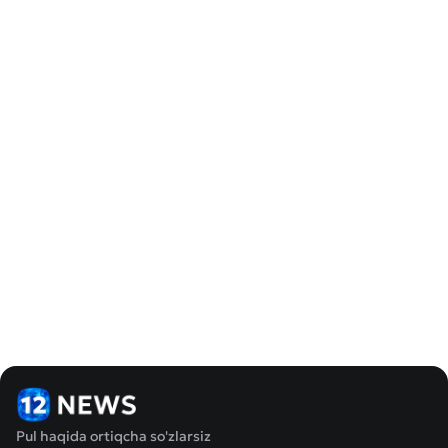
Pul haqida ortiqcha so'zlarsiz