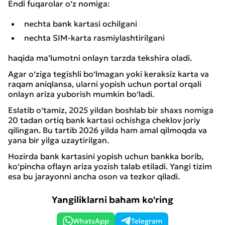
Endi fuqarolar o‘z nomiga:
nechta bank kartasi ochilgani
nechta SIM-karta rasmiylashtirilgani
haqida ma’lumotni onlayn tarzda tekshira oladi.
Agar o‘ziga tegishli bo‘lmagan yoki keraksiz karta va
raqam aniqlansa, ularni yopish uchun portal orqali
onlayn ariza yuborish mumkin bo‘ladi.
Eslatib o‘tamiz, 2025 yildan boshlab bir shaxs nomiga
20 tadan ortiq bank kartasi ochishga cheklov joriy
qilingan. Bu tartib 2026 yilda ham amal qilmoqda va
yana bir yilga uzaytirilgan.
Hozirda bank kartasini yopish uchun bankka borib,
ko‘pincha oflayn ariza yozish talab etiladi. Yangi tizim
esa bu jarayonni ancha oson va tezkor qiladi.
Yangiliklarni baham ko'ring
WhatsApp
Telegram