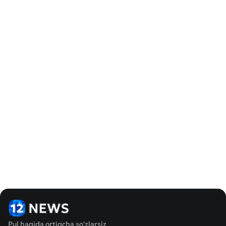
Pul haqida ortiqcha so'zlarsiz