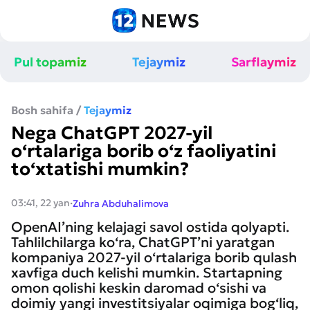
Pul topamiz
Tejaymiz
Sarflaymiz
Bosh sahifa
/
Tejaymiz
Nega ChatGPT 2027-yil
o‘rtalariga borib o‘z faoliyatini
to‘xtatishi mumkin?
·
03:41, 22 yan
Zuhra Abduhalimova
OpenAI’ning kelajagi savol ostida qolyapti.
Tahlilchilarga ko‘ra, ChatGPT’ni yaratgan
kompaniya 2027-yil o‘rtalariga borib qulash
xavfiga duch kelishi mumkin. Startapning
omon qolishi keskin daromad o‘sishi va
doimiy yangi investitsiyalar oqimiga bog‘liq,