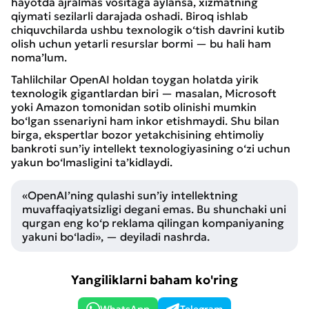
hayotda ajralmas vositaga aylansa, xizmatning
qiymati sezilarli darajada oshadi. Biroq ishlab
chiquvchilarda ushbu texnologik o‘tish davrini kutib
olish uchun yetarli resurslar bormi — bu hali ham
noma’lum.
Tahlilchilar OpenAI holdan toygan holatda yirik
texnologik gigantlardan biri — masalan, Microsoft
yoki Amazon tomonidan sotib olinishi mumkin
bo‘lgan ssenariyni ham inkor etishmaydi. Shu bilan
birga, ekspertlar bozor yetakchisining ehtimoliy
bankroti sun’iy intellekt texnologiyasining o‘zi uchun
yakun bo‘lmasligini ta’kidlaydi.
«OpenAI’ning qulashi sun’iy intellektning
muvaffaqiyatsizligi degani emas. Bu shunchaki uni
qurgan eng ko‘p reklama qilingan kompaniyaning
yakuni bo‘ladi», — deyiladi nashrda.
Yangiliklarni baham ko'ring