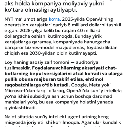
aks holda kompaniya moliyaviy yukni
ko‘tara olmasligi aytilyapti.
NYT ma’lumotlariga
ko‘ra,
2025-yilda OpenAI’ning
operatsion xarajatlari qariyb 8 milliard dollarni tashkil
etgan. 2028-yilga kelib bu raqam 40 milliard
dollargacha oshishi kutilmoqda. Bunday yirik
xarajatlarga qaramay, kompaniyada hanuzgacha
barqaror biznes-model mavjud emas, foydasizlikdan
chiqish esa 2030-yildan oldin kutilmayapti.
Loyihaning asosiy zaif tomoni — auditoriya
tuzilmasidir.
Foydalanuvchilarning aksariyati chat-
botlarning bepul versiyalarini afzal ko‘radi va ularga
pullik obuna majburan taklif etilsa, ehtimol
raqobatchilarga o‘tib ketadi.
Google, Meta yoki
Microsoft’dan farqli o‘laroq, OpenAI’da sun’iy intellekt
yo‘nalishini subsidiyalash uchun boshqa daromad
manbalari yo‘q, bu esa kompaniya holatini yanada
qiyinlashtiradi.
Najot sifatida sun’iy intellekt agentlarining keng
miqyosda joriy etilishi ko‘rilmoqda. Agar ular kundalik