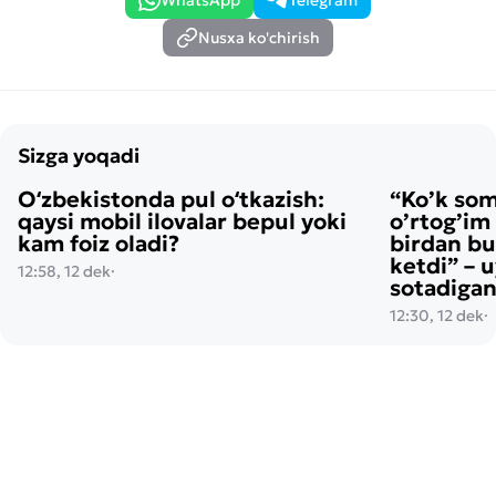
WhatsApp
Telegram
Nusxa ko'chirish
Sizga yoqadi
Oʻzbekistonda pul oʻtkazish:
“Ko’k so
qaysi mobil ilovalar bepul yoki
o’rtog’im
kam foiz oladi?
birdan bu
ketdi” – 
12:58, 12 dek
·
sotadigan
12:30, 12 dek
·