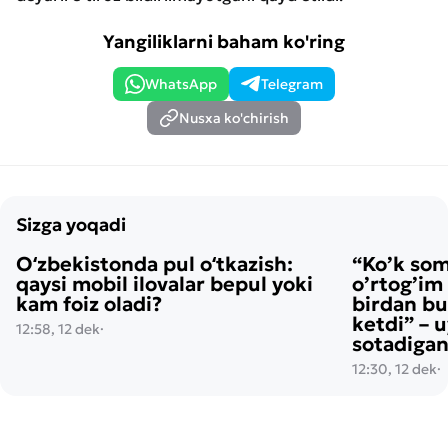
Yangiliklarni baham ko'ring
WhatsApp
Telegram
Nusxa ko'chirish
Sizga yoqadi
Oʻzbekistonda pul oʻtkazish:
“Ko’k so
qaysi mobil ilovalar bepul yoki
o’rtog’im
kam foiz oladi?
birdan bu
ketdi” – 
12:58, 12 dek
·
sotadigan
12:30, 12 dek
·