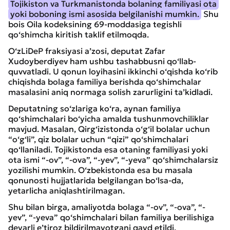
Tojikiston va Turkmanistonda bolaning familiyasi ota
yoki boboning ismi asosida belgilanishi mumkin.
Shu
bois Oila kodeksining 69-moddasiga tegishli
qo‘shimcha kiritish taklif etilmoqda.
O‘zLiDeP fraksiyasi a’zosi, deputat Zafar
Xudoyberdiyev ham ushbu tashabbusni qo‘llab-
quvvatladi. U qonun loyihasini ikkinchi o‘qishda ko‘rib
chiqishda bolaga familiya berishda qo‘shimchalar
masalasini aniq normaga solish zarurligini ta’kidladi.
Deputatning so‘zlariga ko‘ra, aynan familiya
qo‘shimchalari bo‘yicha amalda tushunmovchiliklar
mavjud. Masalan, Qirg‘izistonda o‘g‘il bolalar uchun
“o‘g‘li”, qiz bolalar uchun “qizi” qo‘shimchalari
qo‘llaniladi. Tojikistonda esa otaning familiyasi yoki
ota ismi “-ov”, “-ova”, “-yev”, “-yeva” qo‘shimchalarsiz
yozilishi mumkin. O‘zbekistonda esa bu masala
qonunosti hujjatlarida belgilangan bo‘lsa-da,
yetarlicha aniqlashtirilmagan.
Shu bilan birga, amaliyotda bolaga “-ov”, “-ova”, “-
yev”, “-yeva” qo‘shimchalari bilan familiya berilishiga
deyarli e’tiroz bildirilmayotgani qayd etildi.