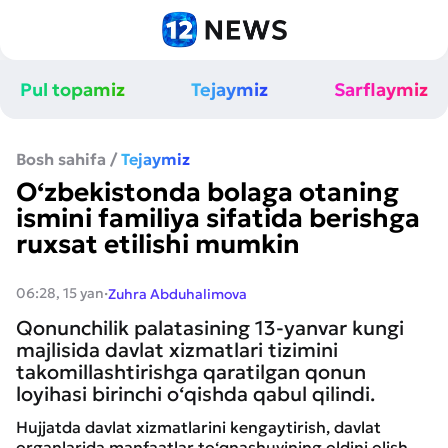
Pul topamiz
Tejaymiz
Sarflaymiz
Bosh sahifa
/
Tejaymiz
O‘zbekistonda bolaga otaning
ismini familiya sifatida berishga
ruxsat etilishi mumkin
·
06:28, 15 yan
Zuhra Abduhalimova
Qonunchilik palatasining 13-yanvar kungi
majlisida davlat xizmatlari tizimini
takomillashtirishga qaratilgan qonun
loyihasi birinchi o‘qishda qabul qilindi.
Hujjatda davlat xizmatlarini kengaytirish, davlat
organlarida manfaatlar to‘qnashuvining oldini olish