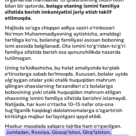
bilan bir qatorda,
bolaga otaning ismini familiya
sifatida berish imkoniyatini joriy etish taklif
etilmoqda.
Majlisda so‘zga chiqqan adliya vaziri o‘rinbosari
No‘mon Muhammadiyevning aytishicha, amaldagi
tartibga ko‘ra, bolaning familiyasi asosan boboning
ismi asosida belgilanadi. Ota ismini to‘g‘ridan-to‘g‘ri
familiya sifatida berish esa qonunchilikda nazarda
tutilmagan.
Uning ta’kidlashicha, bu holat amaliyotda ko‘plab
e’tirozlarga sabab bo‘lmoqda. Xususan, bolalar uyida
ulg‘aygan otalar yoki otalik huquqidan mahrum
qilingan shaxslarning farzandlari o‘z bolalariga
bobosining yoki otalik huquqidan mahrum etilgan
shaxsning ismini familiya sifatida berishni istamaydi.
Natijada, har kuni o‘rtacha 10–15 nafar ota-ona
tug‘ilganlik haqidagi dalolatnomalarga o‘zgartirish
kiritishga majbur bo‘layotgani qayd etildi.
Mazkur masalada xalqaro tajriba ham o‘rganilgan.
Jumladan, Rossiya, Qozog‘iston, Qirg‘iziston,