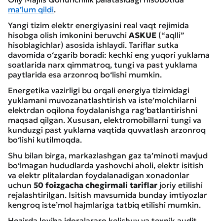
ma’lum qildi
.
Yangi tizim elektr energiyasini real vaqt rejimida
hisobga olish imkonini beruvchi
ASKUE
(“aqlli”
hisoblagichlar) asosida ishlaydi. Tariflar sutka
davomida o‘zgarib boradi: kechki eng yuqori yuklama
soatlarida narx qimmatroq, tungi va past yuklama
paytlarida esa arzonroq bo‘lishi mumkin.
Energetika vazirligi bu orqali energiya tizimidagi
yuklamani muvozanatlashtirish va iste’molchilarni
elektrdan oqilona foydalanishga rag‘batlantirishni
maqsad qilgan. Xususan, elektromobillarni tungi va
kunduzgi past yuklama vaqtida quvvatlash arzonroq
bo‘lishi kutilmoqda.
Shu bilan birga, markazlashgan gaz ta’minoti mavjud
bo‘lmagan hududlarda yashovchi aholi, elektr isitish
va elektr plitalardan foydalanadigan xonadonlar
uchun
50 foizgacha chegirmali tariflar
joriy etilishi
rejalashtirilgan. Isitish mavsumida bunday imtiyozlar
kengroq iste’mol hajmlariga tatbiq etilishi mumkin.
Hozirda loyiha idoralararo kelishuv va texnik audit