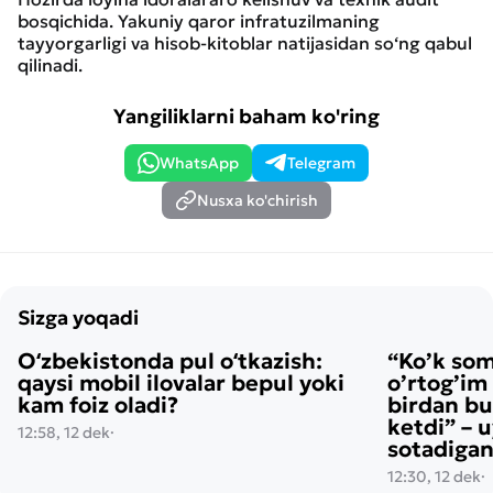
bosqichida. Yakuniy qaror infratuzilmaning
tayyorgarligi va hisob-kitoblar natijasidan so‘ng qabul
qilinadi.
Yangiliklarni baham ko'ring
WhatsApp
Telegram
Nusxa ko'chirish
Sizga yoqadi
Oʻzbekistonda pul oʻtkazish:
“Ko’k so
qaysi mobil ilovalar bepul yoki
o’rtog’im
kam foiz oladi?
birdan bu
ketdi” – 
12:58, 12 dek
·
sotadigan
12:30, 12 dek
·