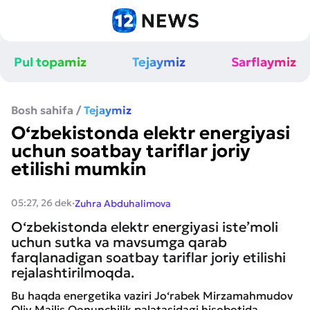
Pul topamiz
Tejaymiz
Sarflaymiz
Bosh sahifa
/
Tejaymiz
O‘zbekistonda elektr energiyasi
uchun soatbay tariflar joriy
etilishi mumkin
·
05:27, 26 dek
Zuhra Abduhalimova
O‘zbekistonda elektr energiyasi iste’moli
uchun sutka va mavsumga qarab
farqlanadigan soatbay tariflar joriy etilishi
rejalashtirilmoqda.
Bu haqda energetika vaziri Jo‘rabek Mirzamahmudov
Oliy Majlis Qonunchilik palatasidagi hisobotida