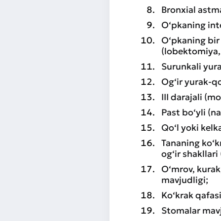
Bronxial astma
O‘pkaning inte
O‘pkaning bir 
(lobektomiya
Surunkali yur
Og‘ir yurak-qo
III darajali (
Past bo‘yli (
Qo‘l yoki kelk
Tananing ko‘kr
og‘ir shakllar
O‘mrov, kurak,
mavjudligi;
Ko‘krak qafasi
Stomalar mavj