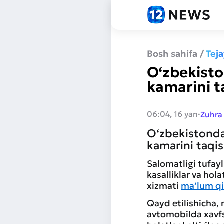
Bosh sahifa
/
Tej
O‘zbekisto
kamarini t
·
06:04, 16 yan
Zuhra
O‘zbekistonda 
kamarini taqis
Salomatligi tufay
kasalliklar va hol
xizmati
ma’lum qi
Qayd etilishicha, 
avtomobilda xavfs