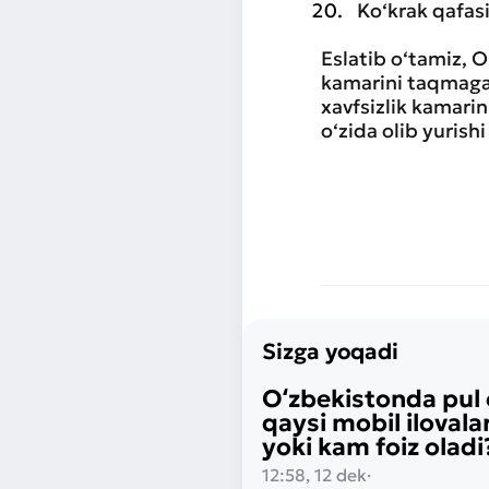
Ko‘krak qafasi
Eslatib o‘tamiz, 
kamarini taqmagan
xavfsizlik kamari
o‘zida olib yurishi
Sizga yoqadi
Oʻzbekistonda pul 
qaysi mobil ilovala
yoki kam foiz oladi
12:58, 12 dek
·