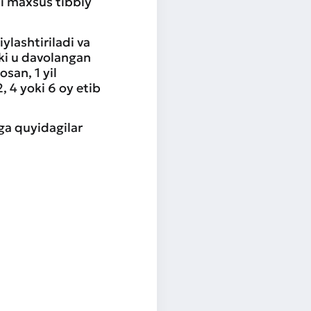
li maxsus tibbiy
ylashtiriladi va
oki u davolangan
san, 1 yil
 4 yoki 6 oy etib
iga quyidagilar