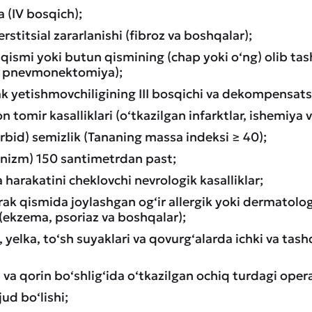
 (IV bosqich);
rstitsial zararlanishi (fibroz va boshqalar);
qismi yoki butun qismining (chap yoki o‘ng) olib tas
, pnevmonektomiya);
ak yetishmovchiligining III bosqichi va dekompensats
n tomir kasalliklari (o‘tkazilgan infarktlar, ishemiya 
morbid) semizlik (Tananing massa indeksi ≥ 40);
nanizm) 150 santimetrdan past;
a harakatini cheklovchi nevrologik kasalliklar;
ak qismida joylashgan og‘ir allergik yoki dermatolog
i (ekzema, psoriaz va boshqalar);
 yelka, to‘sh suyaklari va qovurg‘alarda ichki va tas
 va qorin bo‘shlig‘ida o‘tkazilgan ochiq turdagi opera
ud bo‘lishi;