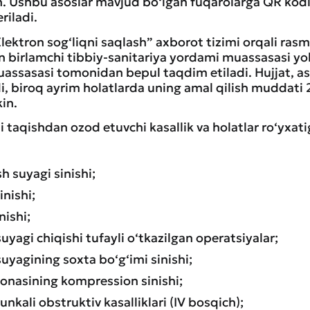
gan. Ushbu asoslar mavjud bo‘lgan fuqarolarga QR kod
iladi.
ktron sog‘liqni saqlash” axborot tizimi orqali rasmi
an birlamchi tibbiy-sanitariya yordami muassasasi y
assasasi tomonidan bepul taqdim etiladi. Hujjat, aso
, biroq ayrim holatlarda uning amal qilish muddati 2,
in.
i taqishdan ozod etuvchi kasallik va holatlar ro‘yxat
h suyagi sinishi;
inishi;
nishi;
yagi chiqishi tufayli o‘tkazilgan operatsiyalar;
uyagining soxta bo‘g‘imi sinishi;
nasining kompression sinishi;
nkali obstruktiv kasalliklari (IV bosqich);