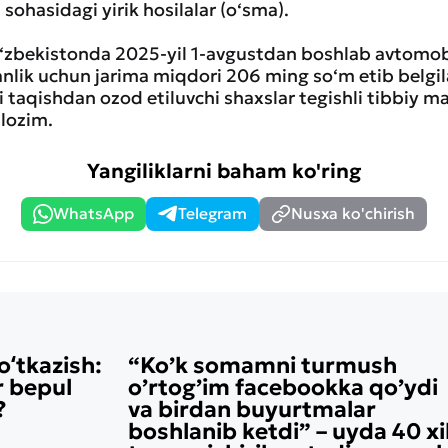
 sohasidagi yirik hosilalar (o‘sma).
O‘zbekistonda 2025-yil 1-avgustdan boshlab avtomobi
lik uchun jarima miqdori 206 ming so‘m etib belgil
ni taqishdan ozod etiluvchi shaxslar tegishli tibbiy
 lozim.
Yangiliklarni baham ko'ring
WhatsApp
Telegram
Nusxa ko'chirish
oʻtkazish:
“Ko’k somamni turmush
r bepul
o’rtog’im facebookka qo’ydi
?
va birdan buyurtmalar
boshlanib ketdi” – uyda 40 xi