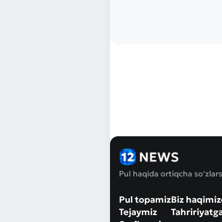
Pul haqida ortiqcha so'zlars
Pul topamiz
Biz haqimi
Tejaymiz
Tahririyatg