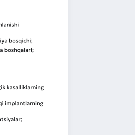
hlanishi
iya bosqichi;
va boshqalar);
ik kasalliklarning
hqi implantlarning
tsiyalar;