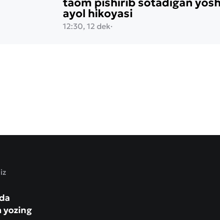
taom pishirib sotadigan yos
ayol hikoyasi
12:30, 12 dek
·
iz
zda
a yozing