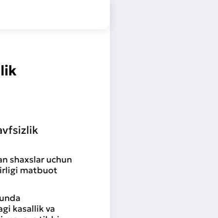
lik
vfsizlik
an shaxslar uchun
zirligi matbuot
 unda
i kasallik va