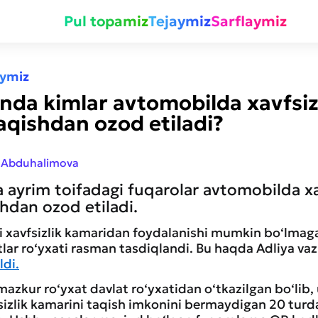
Pul topamiz
Tejaymiz
Sarflaymiz
aymiz
nda kimlar avtomobilda xavfsiz
aqishdan ozod etiladi?
 Abduhalimova
ayrim toifadagi fuqarolar avtomobilda xa
hdan ozod etiladi.
li xavfsizlik kamaridan foydalanishi mumkin bo‘lmag
atlar ro‘yxati rasman tasdiqlandi. Bu haqda Adliya va
ldi.
mazkur ro‘yxat davlat ro‘yxatidan o‘tkazilgan bo‘lib,
izlik kamarini taqish imkonini bermaydigan 20 turdag