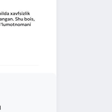
lda xavfsizlik
angan. Shu bois,
 ma’lumotnomani
l