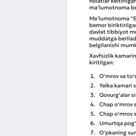
holatlar keltiril
ma’lumotnoma ber
Ma’lumotnoma “Ele
bemor biriktirilg
davlat tibbiyot mu
muddatga beriladi
belgilanishi mumk
Xavfsizlik kamarin
kiritilgan:
O‘mrov va to‘s
Yelka kamari s
Qovurg‘alar si
Chap o‘mrov su
Chap o‘mrov s
Umurtqa pog‘o
O‘pkaning suru