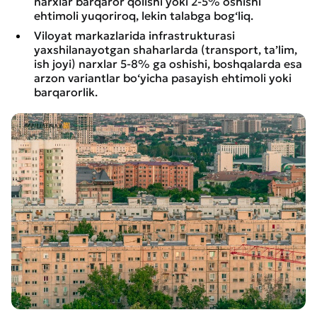
narxlar barqaror qolishi yoki 2-5% oshishi
ehtimoli yuqoriroq, lekin talabga bog‘liq.
Viloyat markazlarida infrastrukturasi
yaxshilanayotgan shaharlarda (transport, ta’lim,
ish joyi) narxlar 5-8% ga oshishi, boshqalarda esa
arzon variantlar bo‘yicha pasayish ehtimoli yoki
barqarorlik.