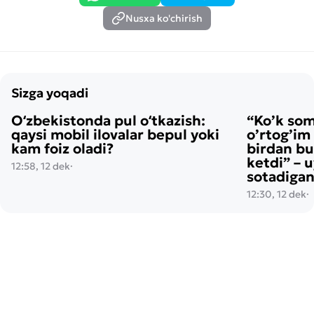
Nusxa ko'chirish
Sizga yoqadi
Oʻzbekistonda pul oʻtkazish:
“Ko’k so
qaysi mobil ilovalar bepul yoki
o’rtog’im
kam foiz oladi?
birdan bu
ketdi” – 
12:58, 12 dek
·
sotadigan
12:30, 12 dek
·