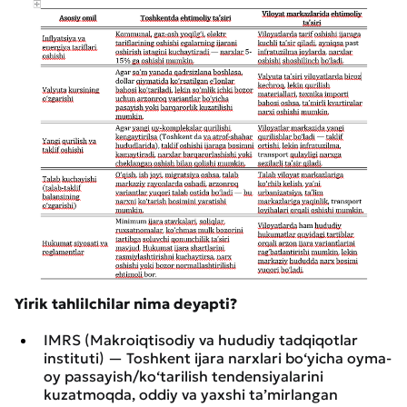
Yirik tahlilchilar nima deyapti?
IMRS (Makroiqtisodiy va hududiy tadqiqotlar
instituti) — Toshkent ijara narxlari bo‘yicha oyma-
oy passayish/ko‘tarilish tendensiyalarini
kuzatmoqda, oddiy va yaxshi ta’mirlangan