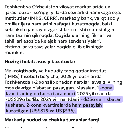
Toshkent va O‘zbekiston viloyat markazlarida uy-
ijarasi bozori so‘nggi yillarda sezilarli dinamikaga ega.
Institutlar (IMRS, CERR), markaziy bank, va iqtisodiy
omillar ijara narxlarini nafaqat kuzatmoqda, balki
kelajakda qanday o‘zgarishlar bo‘lishi mumkinligini
ham taxmin qilmoqda. Quyida ularning fikrlari va
tahlillari asosida kelajak narx tendensiyalari,
ehtimollar va tavsiyalar haqida bilib olishingiz
mumkin.
Hozirgi holat: asosiy kuzatuvlar
Makroiqtisodiy va hududiy tadqiqotlar instituti
(IMRS) hisoboti bo‘yicha, 2025 yil boshlarida
Toshkentda 1-2 xonali xonadon narxlari avvalgi yilning
mos davriga nisbatan pasaygan. Masalan, 1
-xona
kvartiraning o‘rtacha ijara narxi
2025 yil martda
~US$296 bo‘lib, 2024 yil martdagi
~$356 ga nisbatan
tushgan. 2-xona kvartiralarda ham pasayish
kuzatilgan (US$379 va US$396).
Markaziy hudud va chekka tumanlar farqi