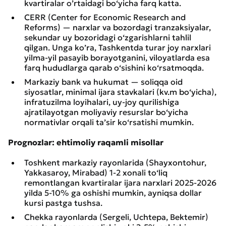
kvartiralar o’rtaidagi bo‘yicha farq katta.
CERR (Center for Economic Research and
Reforms) — narxlar va bozordagi tranzaksiyalar,
sekundar uy bozoridagi o‘zgarishlarni tahlil
qilgan. Unga ko’ra, Tashkentda turar joy narxlari
yilma-yil pasayib borayotganini, viloyatlarda esa
farq hududlarga qarab o‘sishini ko‘rsatmoqda.
Markaziy bank va hukumat — soliqqa oid
siyosatlar, minimal ijara stavkalari (kv.m bo‘yicha),
infratuzilma loyihalari, uy-joy qurilishiga
ajratilayotgan moliyaviy resurslar bo‘yicha
normativlar orqali ta’sir ko‘rsatishi mumkin.
Prognozlar: ehtimoliy raqamli misollar
Toshkent markaziy rayonlarida (Shayxontohur,
Yakkasaroy, Mirabad) 1-2 xonali to‘liq
remontlangan kvartiralar ijara narxlari 2025-2026
yilda 5-10% ga oshishi mumkin, ayniqsa dollar
kursi pastga tushsa.
Chekka rayonlarda (Sergeli, Uchtepa, Bektemir)