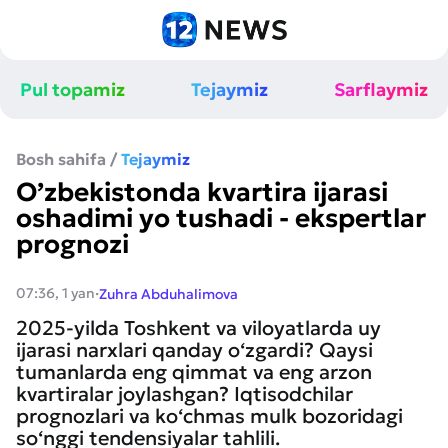
Pul topamiz
Tejaymiz
Sarflaymiz
Bosh sahifa
/
Tejaymiz
O’zbekistonda kvartira ijarasi
oshadimi yo tushadi - ekspertlar
prognozi
·
07:36, 1 yan
Zuhra Abduhalimova
2025-yilda Toshkent va viloyatlarda uy
ijarasi narxlari qanday o‘zgardi? Qaysi
tumanlarda eng qimmat va eng arzon
kvartiralar joylashgan? Iqtisodchilar
prognozlari va ko‘chmas mulk bozoridagi
so‘nggi tendensiyalar tahlili.