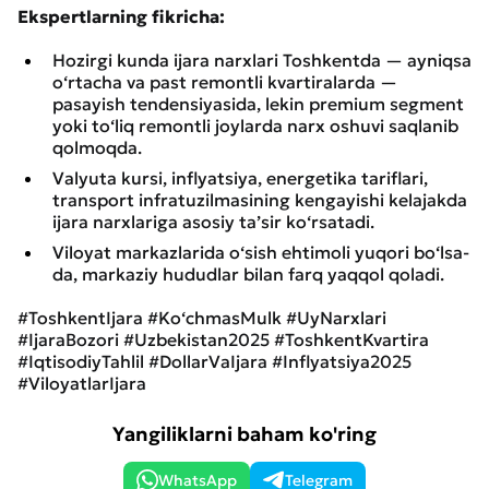
Ekspertlarning fikricha:
Hozirgi kunda ijara narxlari Toshkentda — ayniqsa
o‘rtacha va past remontli kvartiralarda —
pasayish tendensiyasida, lekin premium segment
yoki to‘liq remontli joylarda narx oshuvi saqlanib
qolmoqda.
Valyuta kursi, inflyatsiya, energetika tariflari,
transport infratuzilmasining kengayishi kelajakda
ijara narxlariga asosiy ta’sir ko‘rsatadi.
Viloyat markazlarida o‘sish ehtimoli yuqori bo‘lsa-
da, markaziy hududlar bilan farq yaqqol qoladi.
#ToshkentIjara #Ko‘chmasMulk #UyNarxlari
#IjaraBozori #Uzbekistan2025 #ToshkentKvartira
#IqtisodiyTahlil #DollarVaIjara #Inflyatsiya2025
#ViloyatlarIjara
Yangiliklarni baham ko'ring
WhatsApp
Telegram