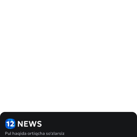
Pul haqida ortiqcha so'zlarsiz