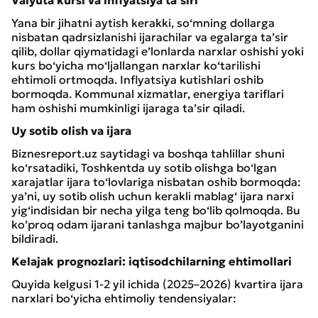
Yana bir jihatni aytish kerakki, so‘mning dollarga
nisbatan qadrsizlanishi ijarachilar va egalarga ta’sir
qilib, dollar qiymatidagi e’lonlarda narxlar oshishi yoki
kurs bo‘yicha mo‘ljallangan narxlar ko‘tarilishi
ehtimoli ortmoqda. Inflyatsiya kutishlari oshib
bormoqda. Kommunal xizmatlar, energiya tariflari
ham oshishi mumkinligi ijaraga ta’sir qiladi.
Uy sotib olish va ijara
Biznesreport.uz saytidagi va boshqa tahlillar shuni
ko‘rsatadiki, Toshkentda uy sotib olishga bo‘lgan
xarajatlar ijara to‘lovlariga nisbatan oshib bormoqda:
ya’ni, uy sotib olish uchun kerakli mablag‘ ijara narxi
yig‘indisidan bir necha yilga teng bo‘lib qolmoqda. Bu
ko’proq odam ijarani tanlashga majbur bo’layotganini
bildiradi.
Kelajak prognozlari: iqtisodchilarning ehtimollari
Quyida kelgusi 1-2 yil ichida (2025–2026) kvartira ijara
narxlari bo‘yicha ehtimoliy tendensiyalar: