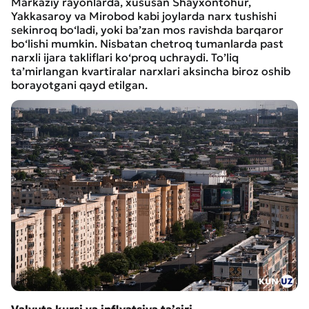
Markaziy rayonlarda, xususan Shayxontohur,
Yakkasaroy va Mirobod kabi joylarda narx tushishi
sekinroq bo‘ladi, yoki ba’zan mos ravishda barqaror
bo‘lishi mumkin. Nisbatan chetroq tumanlarda past
narxli ijara takliflari ko‘proq uchraydi. To’liq
ta’mirlangan kvartiralar narxlari aksincha biroz oshib
borayotgani qayd etilgan.
Valyuta kursi va inflyatsiya ta’siri