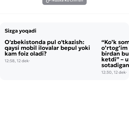
Nusxa ko'chirish
Sizga yoqadi
Oʻzbekistonda pul oʻtkazish:
“Ko’k so
qaysi mobil ilovalar bepul yoki
o’rtog’im
kam foiz oladi?
birdan bu
ketdi” – 
12:58, 12 dek
·
sotadigan
12:30, 12 dek
·