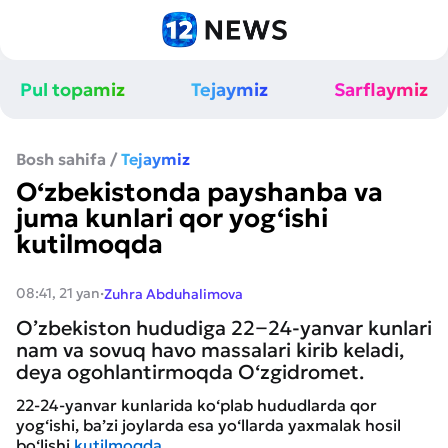
Pul topamiz
Tejaymiz
Sarflaymiz
Bosh sahifa
/
Tejaymiz
O‘zbekistonda payshanba va
juma kunlari qor yog‘ishi
kutilmoqda
·
08:41, 21 yan
Zuhra Abduhalimova
O’zbekiston hududiga 22−24-yanvar kunlari
nam va sovuq havo massalari kirib keladi,
deya ogohlantirmoqda O‘zgidromet.
22-24-yanvar kunlarida ko‘plab hududlarda qor
yog‘ishi, ba’zi joylarda esa yo‘llarda yaxmalak hosil
bo‘lishi
kutilmoqda
.