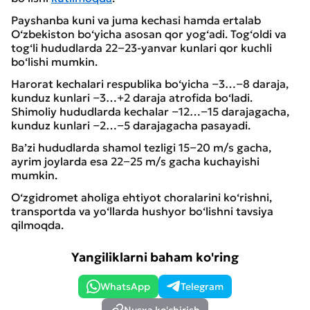
Payshanba kuni va juma kechasi hamda ertalab
O‘zbekiston bo‘yicha asosan qor yog‘adi. Tog‘oldi va
tog‘li hududlarda 22−23-yanvar kunlari qor kuchli
bo‘lishi mumkin.
Harorat kechalari respublika bo‘yicha −3…−8 daraja,
kunduz kunlari −3…+2 daraja atrofida bo‘ladi.
Shimoliy hududlarda kechalar −12…−15 darajagacha,
kunduz kunlari −2…−5 darajagacha pasayadi.
Ba’zi hududlarda shamol tezligi 15−20 m/s gacha,
ayrim joylarda esa 22−25 m/s gacha kuchayishi
mumkin.
O‘zgidromet aholiga ehtiyot choralarini ko‘rishni,
transportda va yo‘llarda hushyor bo‘lishni tavsiya
qilmoqda.
Yangiliklarni baham ko'ring
WhatsApp
Telegram