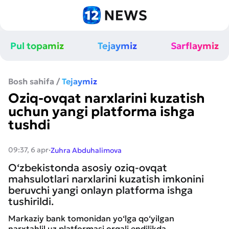
Pul topamiz
Tejaymiz
Sarflaymiz
Bosh sahifa
/
Tejaymiz
Oziq-ovqat narxlarini kuzatish
uchun yangi platforma ishga
tushdi
·
09:37, 6 apr
Zuhra Abduhalimova
O‘zbekistonda asosiy oziq-ovqat
mahsulotlari narxlarini kuzatish imkonini
beruvchi yangi onlayn platforma ishga
tushirildi.
Markaziy bank tomonidan yo‘lga qo‘yilgan
narxtahlil.uz platformasi orqali endilikda