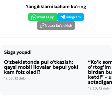
Yangiliklarni baham ko'ring
WhatsApp
Telegram
Nusxa ko'chirish
Sizga yoqadi
Oʻzbekistonda pul oʻtkazish:
“Ko’k so
qaysi mobil ilovalar bepul yoki
o’rtog’im
kam foiz oladi?
birdan bu
ketdi” – 
12:58, 12 dek
·
sotadigan
12:30, 12 dek
·