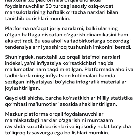
foydalanuvchilar 30 turdagi asosiy oziq-ovqat
mahsulotlarining haftalik o‘rtacha narxlari bilan
tanishib borishlari mumkin.
Platforma nafaqat joriy narxlarni, balki ularning
o‘tgan haftaga nisbatan o‘zgarish dinamikasini ham
aks ettiradi. Bu esa aholi va tadbirkorlarga bozordagi
tendensiyalarni yaxshiroq tushunish imkonini beradi.
Shuningdek, narxtahlil.uz orqali iste’mol narxlari
indeksi, ya’ni inflyatsiya ko‘rsatkichlari haqida
ma’lumotlar ham taqdim etilgan. Platformada aholi va
tadbirkorlarning inflyatsion kutilmalari hamda
sezilgan inflyatsiyasi bo‘yicha infografik materiallar
joylashtirilgan.
Qayd etilishicha, barcha ko‘rsatkichlar Milliy statistika
qo‘mitasi ma’lumotlari asosida shakllantirilgan.
Mazkur platforma orqali foydalanuvchilar
mamlakatdagi narxlar o‘zgarishini muntazam
ravishda kuzatib borishlari va iqtisodiy holat bo‘yicha
to‘liqroq tasavvurga ega bo‘lishlari mumkin.