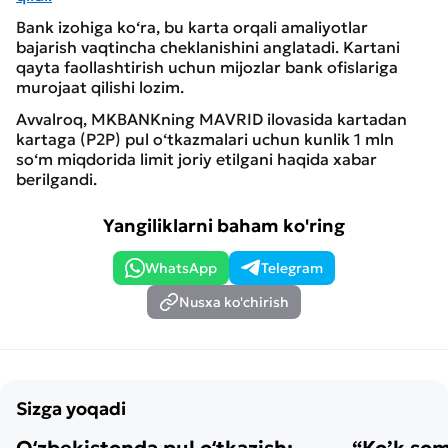
Bank izohiga ko‘ra, bu karta orqali amaliyotlar
bajarish vaqtincha cheklanishini anglatadi. Kartani
qayta faollashtirish uchun mijozlar bank ofislariga
murojaat qilishi lozim.
Avvalroq, MKBANKning MAVRID ilovasida kartadan
kartaga (P2P) pul o‘tkazmalari uchun kunlik 1 mln
so‘m miqdorida limit joriy etilgani haqida xabar
berilgandi.
Yangiliklarni baham ko'ring
WhatsApp
Telegram
Nusxa ko'chirish
Sizga yoqadi