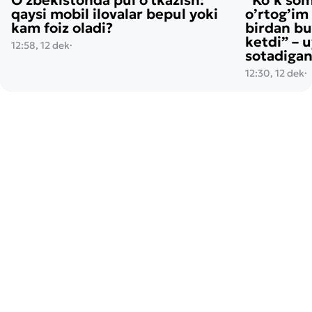
Oʻzbekistonda pul oʻtkazish:
“Ko’k so
qaysi mobil ilovalar bepul yoki
o’rtog’im
kam foiz oladi?
birdan bu
ketdi” – 
12:58, 12 dek
·
sotadigan
12:30, 12 dek
·