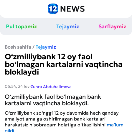
Pul topamiz
Tejaymiz
Sarflaymiz
Bosh sahifa
/
Tejaymiz
O‘zmilliybank 12 oy faol
bo‘lmagan kartalarni vaqtincha
bloklaydi
·
05:54, 24 fev
Zuhra Abduhalimova
O‘zmilliybank faol bo‘lmagan bank
kartalarni vaqtincha bloklaydi.
O‘zmilliybank so‘nggi 12 oy davomida hech qanday
amaliyot amalga oshirilmagan bank kartalari
harakatsiz hisobraqam holatiga o‘tkazilishini
ma’lum
qildi.