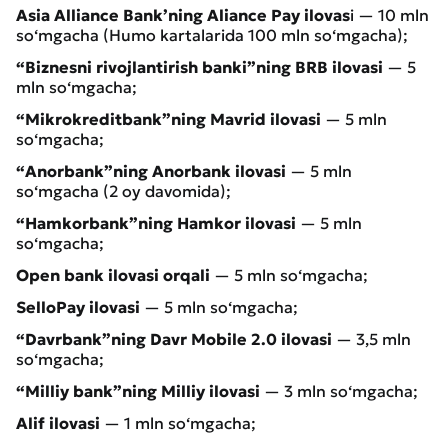
Asia Alliance Bank’ning Aliance Pay ilovas
i — 10 mln
so‘mgacha (Humo kartalarida 100 mln so‘mgacha);
“Biznesni rivojlantirish banki”ning BRB ilovasi
— 5
mln so‘mgacha;
“Mikrokreditbank”ning Mavrid ilovasi
— 5 mln
so‘mgacha;
“Anorbank”ning Anorbank ilovasi
— 5 mln
so‘mgacha (2 oy davomida);
“Hamkorbank”ning Hamkor ilovasi
— 5 mln
so‘mgacha;
Open bank ilovasi orqali
— 5 mln so‘mgacha;
SelloPay ilovasi
— 5 mln so‘mgacha;
“Davrbank”ning Davr Mobile 2.0 ilovasi
— 3,5 mln
so‘mgacha;
“Milliy bank”ning Milliy ilovasi
— 3 mln so‘mgacha;
Alif ilovasi
— 1 mln so‘mgacha;