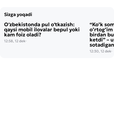
Sizga yoqadi
Oʻzbekistonda pul oʻtkazish:
“Ko’k so
qaysi mobil ilovalar bepul yoki
o’rtog’im
kam foiz oladi?
birdan bu
ketdi” – 
12:58, 12 dek
·
sotadigan
12:30, 12 dek
·