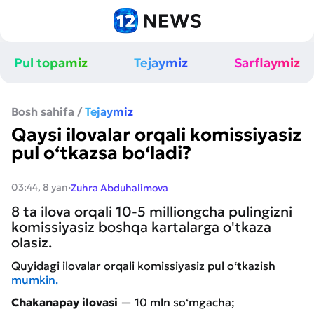
Pul topamiz
Tejaymiz
Sarflaymiz
Bosh sahifa
/
Tejaymiz
Qaysi ilovalar orqali komissiyasiz
pul o‘tkazsa bo‘ladi?
·
03:44, 8 yan
Zuhra Abduhalimova
8 ta ilova orqali 10-5 milliongcha pulingizni
komissiyasiz boshqa kartalarga o'tkaza
olasiz.
Quyidagi ilovalar orqali komissiyasiz pul o‘tkazish
mumkin.
Chakanapay ilovasi
— 10 mln so‘mgacha;