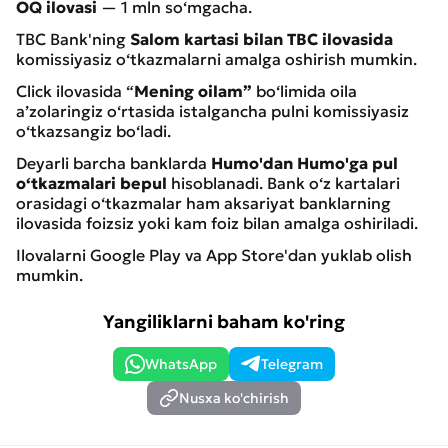
OQ ilovasi
— 1 mln so‘mgacha.
TBC Bank'ning
Salom kartasi bilan TBC ilovasida
komissiyasiz o‘tkazmalarni amalga oshirish mumkin.
Click ilovasida “
Mening oilam”
bo‘limida oila
a’zolaringiz o‘rtasida istalgancha pulni komissiyasiz
o‘tkazsangiz bo‘ladi.
Deyarli barcha banklarda
Humo'dan Humo'ga pul
o‘tkazmalari bepul
hisoblanadi. Bank o‘z kartalari
orasidagi o‘tkazmalar ham aksariyat banklarning
ilovasida foizsiz yoki kam foiz bilan amalga oshiriladi.
Ilovalarni Google Play va App Store'dan yuklab olish
mumkin.
Yangiliklarni baham ko'ring
WhatsApp
Telegram
Nusxa ko'chirish